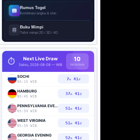
Rumus Togel
Kombinasi angka & shio
Buku Mimpi
Tafsir mimpi 2D / 3D / 4D
Next Live Draw
10
⏱️
Sabtu, 2026-08-08 — WIB
PASARAN
SOCHI
7
39
m
d
05:15 WIB
HAMBURG
37
39
m
d
05:45 WIB
PENNSYLVANIA EVENING
51
39
m
d
05:59 WIB
WEST VIRGINIA
51
39
m
d
05:59 WIB
GEORGIA EVENING
52
39
m
d