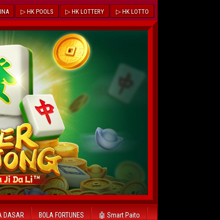
INA
▷ HK POOLS
▷ HK LOTTERY
▷ HK LOTTO
A DASAR
BOLA FORTUNES
🤖 Smart Paito