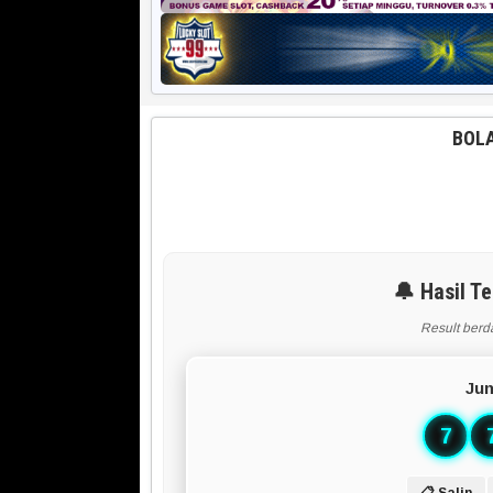
BOLA
🔔 Hasil T
Result berd
Jum
7
📋 Salin