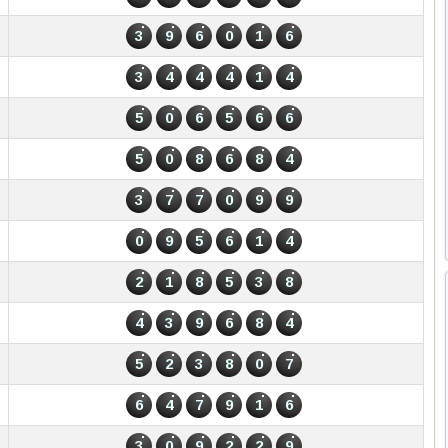
3
9
6
0
1
6
3
4
4
4
1
4
5
0
6
5
6
6
5
0
8
6
8
4
3
7
7
0
9
9
0
9
5
6
1
4
2
1
8
5
3
8
4
3
9
6
8
4
5
2
3
8
0
7
6
4
7
9
1
6
3
0
9
2
2
9