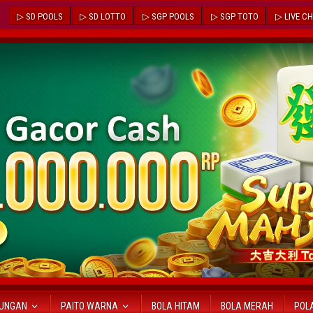
▷ SD POOLS
▷ SD LOTTO
▷ SGP POOLS
▷ SGP TOTO
▷ LIVE CH
UNGAN
PAITO WARNA
BOLA HITAM
BOLA MERAH
POL