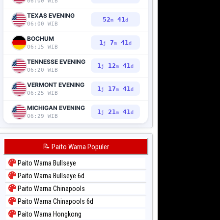
06:00 WIB
TEXAS EVENING
52
39
m
d
06:00 WIB
BOCHUM
1
7
39
j
m
d
06:15 WIB
TENNESSE EVENING
1
12
39
j
m
d
06:20 WIB
VERMONT EVENING
1
17
39
j
m
d
06:25 WIB
MICHIGAN EVENING
1
21
39
j
m
d
06:29 WIB
📝 Paito Warna Populer
Paito Warna Bullseye
Paito Warna Bullseye 6d
Paito Warna Chinapools
Paito Warna Chinapools 6d
Paito Warna Hongkong