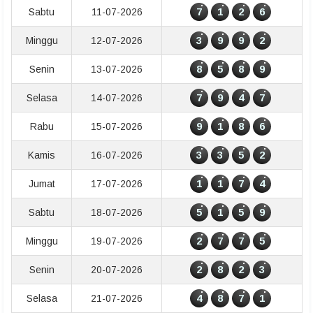
7
1
2
6
Sabtu
11-07-2026
3
9
9
2
Minggu
12-07-2026
8
5
8
9
Senin
13-07-2026
7
9
4
7
Selasa
14-07-2026
9
1
8
6
Rabu
15-07-2026
3
3
5
2
Kamis
16-07-2026
1
1
7
4
Jumat
17-07-2026
5
1
5
9
Sabtu
18-07-2026
2
7
7
5
Minggu
19-07-2026
2
8
2
3
Senin
20-07-2026
4
8
7
1
Selasa
21-07-2026