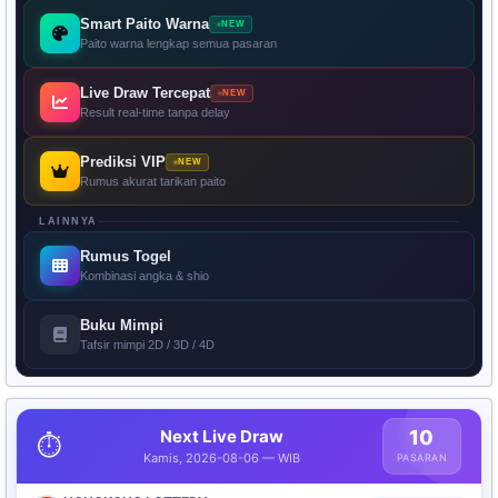
Smart Paito Warna
NEW
Paito warna lengkap semua pasaran
Live Draw Tercepat
NEW
Result real-time tanpa delay
Prediksi VIP
NEW
Rumus akurat tarikan paito
LAINNYA
Rumus Togel
Kombinasi angka & shio
Buku Mimpi
Tafsir mimpi 2D / 3D / 4D
Next Live Draw
10
⏱️
Kamis, 2026-08-06 — WIB
PASARAN