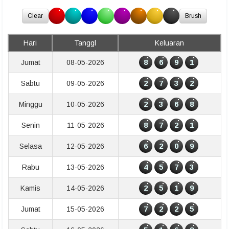
Clear
Brush
Hari
Tanggl
Keluaran
8
6
9
1
Jumat
08-05-2026
2
7
3
2
Sabtu
09-05-2026
2
3
6
8
Minggu
10-05-2026
8
7
2
1
Senin
11-05-2026
6
2
0
9
Selasa
12-05-2026
4
5
7
3
Rabu
13-05-2026
2
5
1
9
Kamis
14-05-2026
7
2
2
5
Jumat
15-05-2026