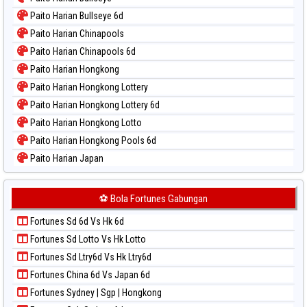
Paito Warna Magnum Cambodia
Paito Harian Bullseye 6d
Paito Warna Nagoya
Paito Harian Chinapools
Paito Warna New York Midday
Paito Harian Chinapools 6d
Paito Warna North Carolina Day
Paito Harian Hongkong
Paito Warna Pcso
Paito Harian Hongkong Lottery
Paito Warna Pennsylvania Day
Paito Harian Hongkong Lottery 6d
Paito Warna Sao Paulo
Paito Harian Hongkong Lotto
Paito Warna Singapore
Paito Harian Hongkong Pools 6d
Paito Warna Sydney
Paito Harian Japan
Paito Warna Sydney Lottery
Paito Harian Japan 6d
Paito Warna Sydney Lottery 6d
Paito Harian Korea
⚽ Bola Fortunes Gabungan
Paito Warna Sydney Lotto
Paito Harian Kuda Lari
Paito Warna Sydney Pools 6d
Fortunes Sd 6d Vs Hk 6d
Paito Harian Magnum Cambodia
Paito Warna Taipei
Fortunes Sd Lotto Vs Hk Lotto
Paito Harian Nagoya
Paito Warna Taiwan
Fortunes Sd Ltry6d Vs Hk Ltry6d
Paito Harian New York Midday
Fortunes China 6d Vs Japan 6d
Paito Harian North Carolina Day
Fortunes Sydney | Sgp | Hongkong
Paito Harian Pcso