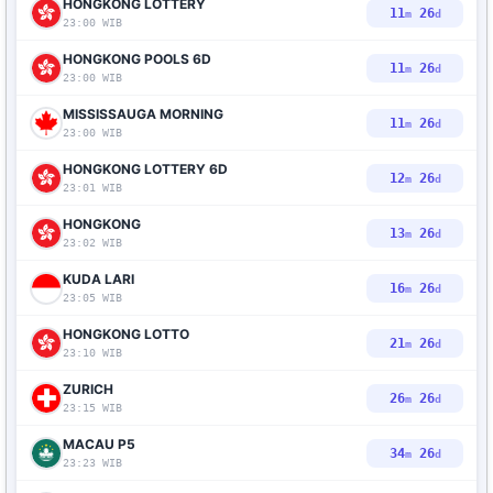
HONGKONG LOTTERY
11
24
m
d
23:00 WIB
HONGKONG POOLS 6D
11
24
m
d
23:00 WIB
MISSISSAUGA MORNING
11
24
m
d
23:00 WIB
HONGKONG LOTTERY 6D
12
24
m
d
23:01 WIB
HONGKONG
13
24
m
d
23:02 WIB
KUDA LARI
16
24
m
d
23:05 WIB
HONGKONG LOTTO
21
24
m
d
23:10 WIB
ZURICH
26
24
m
d
23:15 WIB
MACAU P5
34
24
m
d
23:23 WIB