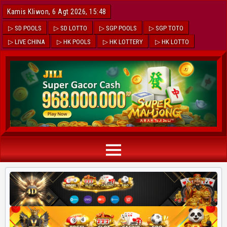
Kamis Kliwon, 6 Agt 2026, 15:48
▷ SD POOLS
▷ SD LOTTO
▷ SGP POOLS
▷ SGP TOTO
▷ LIVE CHINA
▷ HK POOLS
▷ HK LOTTERY
▷ HK LOTTO