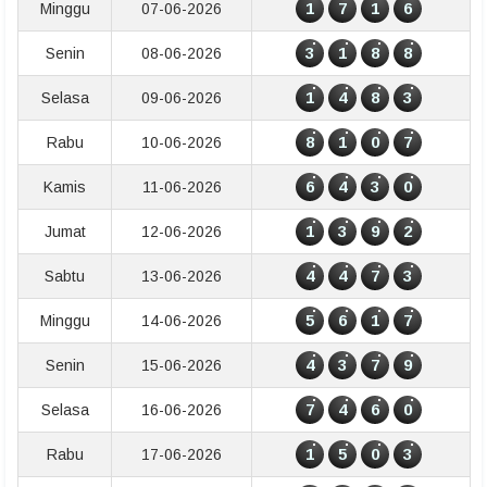
1
7
1
6
Minggu
07-06-2026
3
1
8
8
Senin
08-06-2026
1
4
8
3
Selasa
09-06-2026
8
1
0
7
Rabu
10-06-2026
6
4
3
0
Kamis
11-06-2026
1
3
9
2
Jumat
12-06-2026
4
4
7
3
Sabtu
13-06-2026
5
6
1
7
Minggu
14-06-2026
4
3
7
9
Senin
15-06-2026
7
4
6
0
Selasa
16-06-2026
1
5
0
3
Rabu
17-06-2026