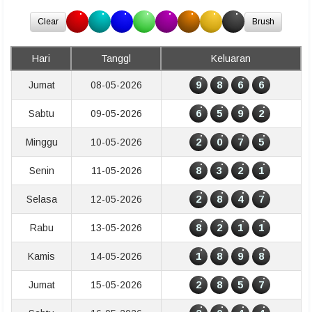
Clear
Brush
Hari
Tanggl
Keluaran
9
8
6
6
Jumat
08-05-2026
6
5
9
2
Sabtu
09-05-2026
2
0
7
5
Minggu
10-05-2026
8
3
2
1
Senin
11-05-2026
2
8
4
7
Selasa
12-05-2026
8
2
1
1
Rabu
13-05-2026
1
8
9
8
Kamis
14-05-2026
2
8
5
7
Jumat
15-05-2026