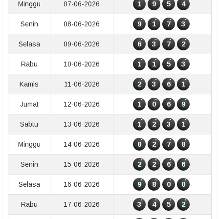
1
9
5
4
Minggu
07-06-2026
9
1
7
3
Senin
08-06-2026
6
3
7
2
Selasa
09-06-2026
1
1
5
3
Rabu
10-06-2026
2
3
6
1
Kamis
11-06-2026
1
0
6
9
Jumat
12-06-2026
1
2
3
1
Sabtu
13-06-2026
8
2
7
8
Minggu
14-06-2026
2
2
6
6
Senin
15-06-2026
9
8
0
0
Selasa
16-06-2026
3
4
5
2
Rabu
17-06-2026