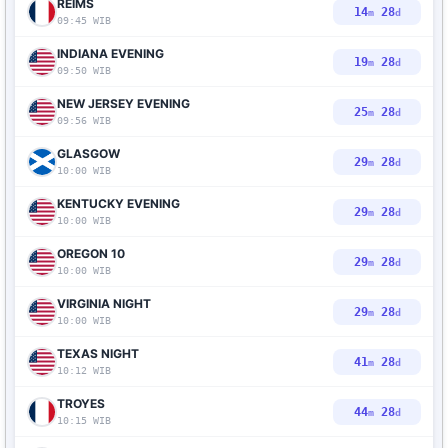
REIMS
14
26
m
d
09:45 WIB
INDIANA EVENING
19
26
m
d
09:50 WIB
NEW JERSEY EVENING
25
26
m
d
09:56 WIB
GLASGOW
29
26
m
d
10:00 WIB
KENTUCKY EVENING
29
26
m
d
10:00 WIB
OREGON 10
29
26
m
d
10:00 WIB
VIRGINIA NIGHT
29
26
m
d
10:00 WIB
TEXAS NIGHT
41
26
m
d
10:12 WIB
TROYES
44
26
m
d
10:15 WIB