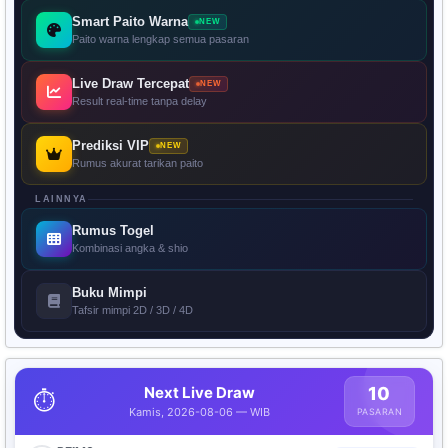
Smart Paito Warna
NEW
Paito warna lengkap semua pasaran
Live Draw Tercepat
NEW
Result real-time tanpa delay
Prediksi VIP
NEW
Rumus akurat tarikan paito
LAINNYA
Rumus Togel
Kombinasi angka & shio
Buku Mimpi
Tafsir mimpi 2D / 3D / 4D
Next Live Draw
10
⏱️
Kamis, 2026-08-06 — WIB
PASARAN