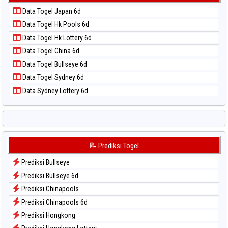
Data Togel Kuda Lari
📝 Pola Dasar Taiwan
Data Togel Japan 6d
Data Togel Magnum Cambodia
Data Togel Hk Pools 6d
Data Togel Nagoya
Data Togel Hk Lottery 6d
Data Togel North Carolina Day
Data Togel China 6d
Data Togel Pcso
Data Togel Bullseye 6d
Data Togel Sao Paulo
Data Togel Sydney 6d
Data Togel Singapore
Data Sydney Lottery 6d
Data Togel Sydney
Data Togel Sydney Lottery
Data Togel Sydney Lottery 6d
Data Togel Sydney Lotto
📝 Prediksi Togel
Data Togel Sydney Pools 6d
Prediksi Bullseye
Data Togel Taipei
Prediksi Bullseye 6d
Data Togel Taiwan
Prediksi Chinapools
Prediksi Chinapools 6d
Prediksi Hongkong