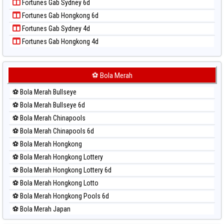
Fortunes Gab Sydney 6d
Paito Harian Pennsylvania Day
Fortunes Gab Hongkong 6d
Paito Harian Sao Paulo
Fortunes Gab Sydney 4d
Paito Harian Singapore
Fortunes Gab Hongkong 4d
Paito Harian Sydney
Paito Harian Sydney Lottery
Paito Harian Sydney Lottery 6d
⚽ Bola Merah
Paito Harian Sydney Lotto
⚽ Bola Merah Bullseye
Paito Harian Sydney Pools 6d
⚽ Bola Merah Bullseye 6d
Paito Harian Taipei
⚽ Bola Merah Chinapools
Paito Harian Taiwan
⚽ Bola Merah Chinapools 6d
⚽ Bola Merah Hongkong
⚽ Bola Merah Hongkong Lottery
⚽ Bola Merah Hongkong Lottery 6d
⚽ Bola Merah Hongkong Lotto
⚽ Bola Merah Hongkong Pools 6d
⚽ Bola Merah Japan
⚽ Bola Merah Japan 6d