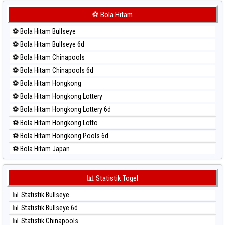
⚽ Bola Merah Korea
⚽ Bola Hitam
⚽ Bola Merah Kuda Lari
⚽ Bola Hitam Bullseye
⚽ Bola Merah Magnum Cambodia
⚽ Bola Hitam Bullseye 6d
⚽ Bola Merah Nagoya
⚽ Bola Hitam Chinapools
⚽ Bola Merah North Carolina Day
⚽ Bola Hitam Chinapools 6d
⚽ Bola Merah Pcso
⚽ Bola Hitam Hongkong
⚽ Bola Merah Sao Paulo
⚽ Bola Hitam Hongkong Lottery
⚽ Bola Merah Singapore
⚽ Bola Hitam Hongkong Lottery 6d
⚽ Bola Merah Sydney
⚽ Bola Hitam Hongkong Lotto
⚽ Bola Merah Sydney Lottery
⚽ Bola Hitam Hongkong Pools 6d
⚽ Bola Merah Sydney Lottery 6d
⚽ Bola Hitam Japan
⚽ Bola Merah Sydney Lotto
⚽ Bola Hitam Japan 6d
⚽ Bola Merah Sydney Pools 6d
⚽ Bola Hitam Korea
📊 Statistik Togel
⚽ Bola Merah Taipei
⚽ Bola Hitam Kuda Lari
⚽ Bola Merah Taiwan
📊 Statistik Bullseye
⚽ Bola Hitam Magnum Cambodia
📊 Statistik Bullseye 6d
⚽ Bola Hitam Nagoya
📊 Statistik Chinapools