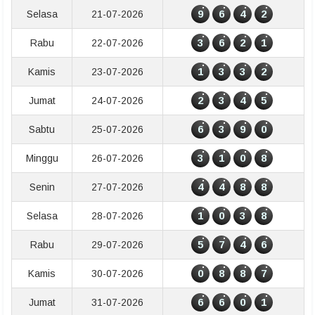
9
6
4
2
Selasa
21-07-2026
3
6
2
1
Rabu
22-07-2026
1
3
3
2
Kamis
23-07-2026
2
3
4
5
Jumat
24-07-2026
6
3
9
0
Sabtu
25-07-2026
3
1
0
8
Minggu
26-07-2026
4
4
8
8
Senin
27-07-2026
1
0
3
8
Selasa
28-07-2026
5
7
4
6
Rabu
29-07-2026
0
8
8
7
Kamis
30-07-2026
6
6
0
1
Jumat
31-07-2026