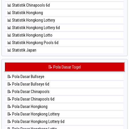
⚽ Bola Hitam North Carolina Day
📊 Statistik Chinapools 6d
⚽ Bola Hitam Pcso
📊 Statistik Hongkong
⚽ Bola Hitam Sao Paulo
📊 Statistik Hongkong Lottery
⚽ Bola Hitam Singapore
📊 Statistik Hongkong Lottery 6d
⚽ Bola Hitam Sydney
📊 Statistik Hongkong Lotto
⚽ Bola Hitam Sydney Lottery
📊 Statistik Hongkong Pools 6d
⚽ Bola Hitam Sydney Lottery 6d
📊 Statistik Japan
⚽ Bola Hitam Sydney Lotto
📊 Statistik Japan 6d
⚽ Bola Hitam Sydney Pools 6d
📊 Statistik Korea
📝 Pola Dasar Togel
⚽ Bola Hitam Taipei
📊 Statistik Kuda Lari
⚽ Bola Hitam Taiwan
📝 Pola Dasar Bullseye
📊 Statistik Magnum Cambodia
📝 Pola Dasar Bullseye 6d
📊 Statistik Nagoya
📝 Pola Dasar Chinapools
📊 Statistik New York Midday
📝 Pola Dasar Chinapools 6d
📊 Statistik North Carolina Day
📝 Pola Dasar Hongkong
📊 Statistik Pcso
📝 Pola Dasar Hongkong Lottery
📊 Statistik Pennsylvania Day
📝 Pola Dasar Hongkong Lottery 6d
📊 Statistik Sao Paulo