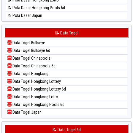
📝 Pola Dasar Hongkong Lotto
📊 Statistik Singapore
📝 Pola Dasar Hongkong Pools 6d
📊 Statistik Sydney
📝 Pola Dasar Japan
📊 Statistik Sydney Lottery
📝 Pola Dasar Japan 6d
📊 Statistik Sydney Lottery 6d
📝 Pola Dasar Korea
📝 Data Togel
📊 Statistik Sydney Lotto
📝 Pola Dasar Kuda Lari
📊 Statistik Sydney Pools 6d
Data Togel Bullseye
📝 Pola Dasar Magnum Cambodia
📊 Statistik Taipei
Data Togel Bullseye 6d
📝 Pola Dasar Nagoya
📊 Statistik Taiwan
Data Togel Chinapools
📝 Pola Dasar North Carolina Day
Data Togel Chinapools 6d
📝 Pola Dasar Pcso
Data Togel Hongkong
📝 Pola Dasar Sao Paulo
Data Togel Hongkong Lottery
📝 Pola Dasar Singapore
Data Togel Hongkong Lottery 6d
📝 Pola Dasar Sydney
Data Togel Hongkong Lotto
📝 Pola Dasar Sydney Lottery
Data Togel Hongkong Pools 6d
📝 Pola Dasar Sydney Lottery 6d
Data Togel Japan
📝 Pola Dasar Sydney Lotto
Data Togel Japan 6d
📝 Pola Dasar Sydney Pools 6d
Data Togel Korea
📝 Data Togel 6d
📝 Pola Dasar Taipei