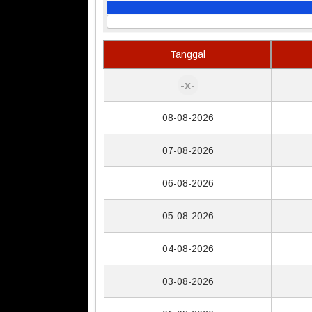
Tanggal
-x-
08-08-2026
07-08-2026
06-08-2026
05-08-2026
04-08-2026
03-08-2026