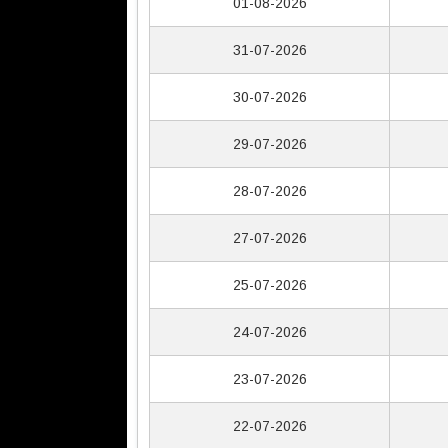
01-08-2026
31-07-2026
30-07-2026
29-07-2026
28-07-2026
27-07-2026
25-07-2026
24-07-2026
23-07-2026
22-07-2026