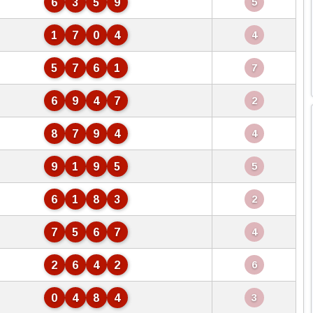
6
3
5
9
5
1
7
0
4
4
5
7
6
1
7
6
9
4
7
2
8
7
9
4
4
9
1
9
5
5
6
1
8
3
2
7
5
6
7
4
2
6
4
2
6
0
4
8
4
3