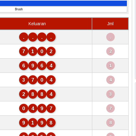
Brush
Keluaran
Jml
.
.
.
.
.
7
1
0
2
2
6
9
6
4
1
3
7
0
4
4
2
8
8
4
3
0
4
9
7
7
9
1
9
8
8