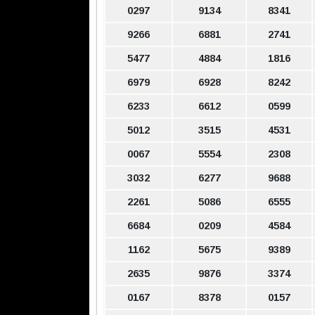
0297
9134
8341
9266
6881
2741
5477
4884
1816
6979
6928
8242
6233
6612
0599
5012
3515
4531
0067
5554
2308
3032
6277
9688
2261
5086
6555
6684
0209
4584
1162
5675
9389
2635
9876
3374
0167
8378
0157