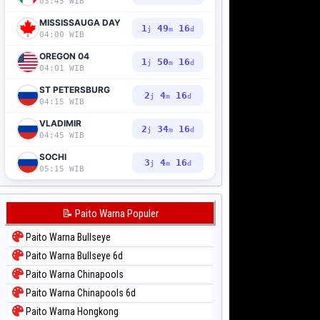
03:45 WIB
MISSISSAUGA DAY
1
49
14
j
m
d
04:00 WIB
OREGON 04
1
50
14
j
m
d
04:01 WIB
ST PETERSBURG
2
4
14
j
m
d
04:15 WIB
VLADIMIR
2
34
14
j
m
d
04:45 WIB
SOCHI
3
4
14
j
m
d
05:15 WIB
📝 Paito Warna Populer
Paito Warna Bullseye
Paito Warna Bullseye 6d
Paito Warna Chinapools
Paito Warna Chinapools 6d
Paito Warna Hongkong