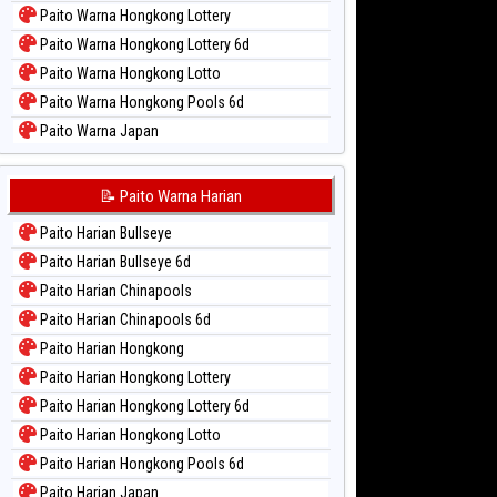
Paito Warna Hongkong Lottery
Paito Warna Hongkong Lottery 6d
Paito Warna Hongkong Lotto
Paito Warna Hongkong Pools 6d
Paito Warna Japan
Paito Warna Japan 6d
Paito Warna Korea
📝 Paito Warna Harian
Paito Warna Kuda Lari
Paito Harian Bullseye
Paito Warna Magnum Cambodia
Paito Harian Bullseye 6d
Paito Warna Nagoya
Paito Harian Chinapools
Paito Warna New York Midday
Paito Harian Chinapools 6d
Paito Warna North Carolina Day
Paito Harian Hongkong
Paito Warna Pcso
Paito Harian Hongkong Lottery
Paito Warna Pennsylvania Day
Paito Harian Hongkong Lottery 6d
Paito Warna Sao Paulo
Paito Harian Hongkong Lotto
Paito Warna Singapore
Paito Harian Hongkong Pools 6d
Paito Warna Sydney
Paito Harian Japan