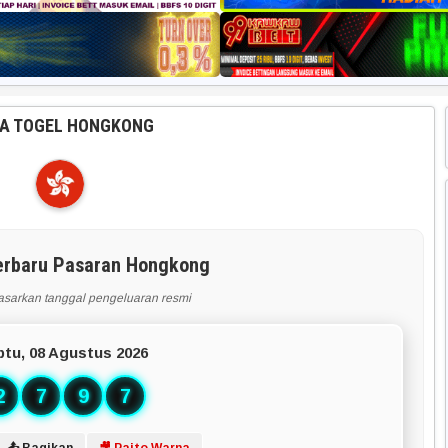
A TOGEL HONGKONG
Terbaru Pasaran Hongkong
asarkan tanggal pengeluaran resmi
tu, 08 Agustus 2026
2
7
9
7
📤 Bagikan
🎥 Paito Warna