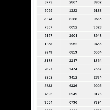
8779
2867
8902
9069
1323
6188
3841
8288
0635
7807
0052
3028
6167
3904
8948
1853
1952
0456
9943
6813
6504
3188
3347
1364
2327
1474
7567
2902
3412
2834
5833
6336
9005
4595
0949
0176
3564
0736
7394