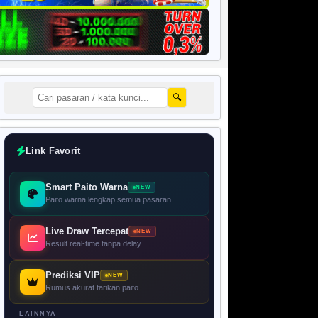
🔍
Link Favorit
Smart Paito Warna
NEW
Paito warna lengkap semua pasaran
Live Draw Tercepat
NEW
Result real-time tanpa delay
Prediksi VIP
NEW
Rumus akurat tarikan paito
LAINNYA