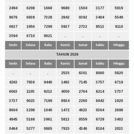
2494
6208
1668
9680
1504
3177
5919
9076
6938
7328
2842
0392
3404
5549
0637
1950
7299
5937
2732
8513
9110
3594
6710
9021
.
.
.
.
Senin
Selasa
Rabu
Kamis
Jumat
Sabtu
Minggu
TAHUN 2026
Senin
Selasa
Rabu
Kamis
Jumat
Sabtu
Minggu
.
.
.
2535
6301
8060
5820
4263
7936
9440
1463
7145
3757
6719
6063
1105
9213
4050
2764
8214
3737
3737
9023
7199
8934
2260
6942
1920
8604
3298
1040
1472
4623
0364
2698
4945
5168
3961
5813
0559
6729
3402
0464
5277
0865
7915
4346
8104
2033