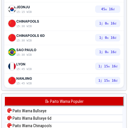
JEONJU
45
14
m
d
15:15 WIB
CHINAPOOLS
1
0
14
j
m
d
15:30 WIB
CHINAPOOLS 6D
1
0
14
j
m
d
15:30 WIB
SAO PAULO
1
0
14
j
m
d
15:30 WIB
LYON
1
15
14
j
m
d
15:45 WIB
NANJING
1
15
14
j
m
d
15:45 WIB
📝 Paito Warna Populer
Paito Warna Bullseye
Paito Warna Bullseye 6d
Paito Warna Chinapools