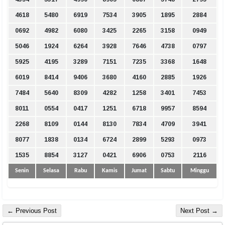
4618
5480
6919
7534
3905
1895
2884
0692
4982
6080
3425
2265
3158
0949
5046
1924
6264
3928
7646
4738
0797
5925
4195
3289
7151
7235
3368
1648
6019
8414
9406
3680
4160
2885
1926
7484
5640
8309
4282
1258
3401
7453
8011
0554
0417
1251
6718
9957
8594
2268
8109
0144
8130
7834
4709
3941
8077
1838
0134
6724
2899
5293
0973
1535
8854
3127
0421
6906
0753
2116
Senin
Selasa
Rabu
Kamis
Jumat
Sabtu
Minggu
← Previous Post
Next Post →