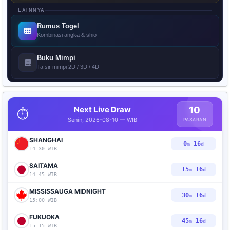
LAINNYA
Rumus Togel
Kombinasi angka & shio
Buku Mimpi
Tafsir mimpi 2D / 3D / 4D
Next Live Draw
10
⏱️
Senin, 2026-08-10 — WIB
PASARAN
SHANGHAI
0
14
m
d
14:30 WIB
SAITAMA
15
14
m
d
14:45 WIB
MISSISSAUGA MIDNIGHT
30
14
m
d
15:00 WIB
FUKUOKA
45
14
m
d
15:15 WIB