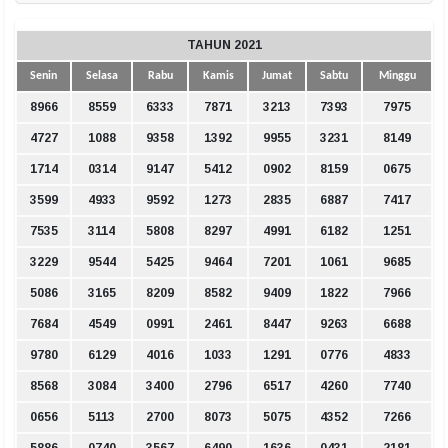
TAHUN 2021
Senin
Selasa
Rabu
Kamis
Jumat
Sabtu
Minggu
8966
8559
6333
7871
3213
7393
7975
4727
1088
9358
1392
9955
3231
8149
1714
0314
9147
5412
0902
8159
0675
3599
4933
9592
1273
2835
6887
7417
7535
3114
5808
8297
4991
6182
1251
3229
9544
5425
9464
7201
1061
9685
5086
3165
8209
8582
9409
1822
7966
7684
4549
0991
2461
8447
9263
6688
9780
6129
4016
1033
1291
0776
4833
8568
3084
3400
2796
6517
4260
7740
0656
5113
2700
8073
5075
4352
7266
5886
0740
3567
6490
1636
0431
2181