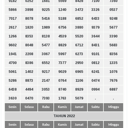
9182
0252
1681
5569
8428
7100
7360
5866
3898
9225
1240
3472
3326
0537
7017
8078
5416
5188
6852
6433
9248
2617
1820
1989
6756
3880
9379
5677
1266
8353
8138
4539
5520
3644
3390
9602
8048
5477
8829
6712
8431
5683
1941
2208
3067
5997
6273
9101
8356
4700
8386
6552
7377
2950
0812
1335
5061
1402
9217
9029
6965
6241
1076
5286
8873
2147
0764
1106
0474
7676
6438
4494
3053
8740
8929
0994
6887
3630
0470
7393
1763
5079
.
.
Senin
Selasa
Rabu
Kamis
Jumat
Sabtu
Minggu
TAHUN 2022
Senin
Selasa
Rabu
Kamis
Jumat
Sabtu
Minggu