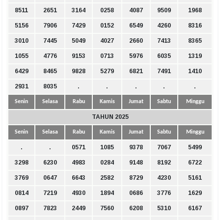
8511
2651
3164
0258
4087
9509
1968
5156
7906
7429
0152
6549
4260
8316
3010
7445
5049
4027
2660
7413
8365
1055
4776
9153
0713
5976
6035
1319
6429
8465
9828
5279
6821
7491
1410
2931
8035
.
.
.
.
.
Senin
Selasa
Rabu
Kamis
Jumat
Sabtu
Minggu
TAHUN 2025
Senin
Selasa
Rabu
Kamis
Jumat
Sabtu
Minggu
.
.
0571
1085
9378
7067
5499
3298
6230
4983
0284
9148
8192
6722
3769
0647
6643
2582
8729
4230
5161
0814
7219
4930
1894
0686
3776
1629
0897
7823
2449
7560
6208
5310
6167