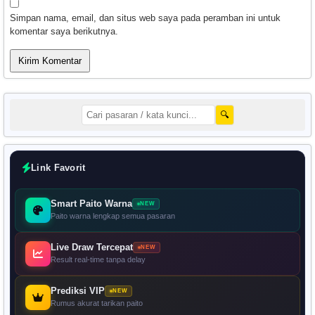
Simpan nama, email, dan situs web saya pada peramban ini untuk
komentar saya berikutnya.
🔍
Link Favorit
Smart Paito Warna
NEW
Paito warna lengkap semua pasaran
Live Draw Tercepat
NEW
Result real-time tanpa delay
Prediksi VIP
NEW
Rumus akurat tarikan paito