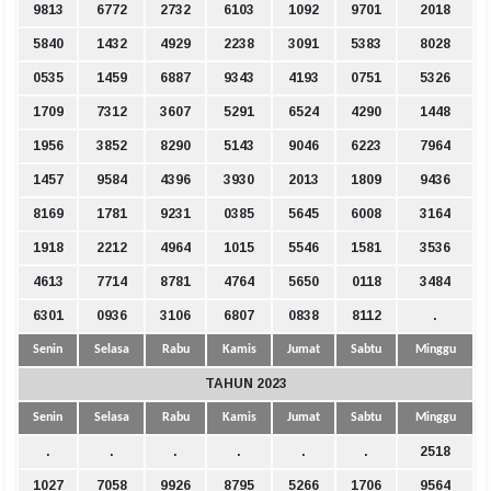
9813
6772
2732
6103
1092
9701
2018
5840
1432
4929
2238
3091
5383
8028
0535
1459
6887
9343
4193
0751
5326
1709
7312
3607
5291
6524
4290
1448
1956
3852
8290
5143
9046
6223
7964
1457
9584
4396
3930
2013
1809
9436
8169
1781
9231
0385
5645
6008
3164
1918
2212
4964
1015
5546
1581
3536
4613
7714
8781
4764
5650
0118
3484
6301
0936
3106
6807
0838
8112
.
Senin
Selasa
Rabu
Kamis
Jumat
Sabtu
Minggu
TAHUN 2023
Senin
Selasa
Rabu
Kamis
Jumat
Sabtu
Minggu
.
.
.
.
.
.
2518
1027
7058
9926
8795
5266
1706
9564