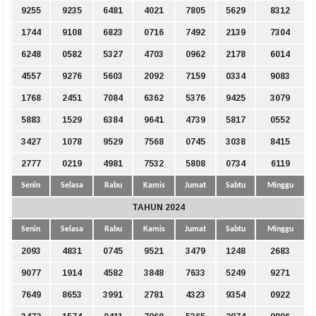
9255
9235
6481
4021
7805
5629
8312
1744
9108
6823
0716
7492
2139
7304
6248
0582
5327
4703
0962
2178
6014
4557
9276
5603
2092
7159
0334
9083
1768
2451
7084
6362
5376
9425
3079
5883
1529
6384
9641
4739
5817
0552
3427
1078
9529
7568
0745
3038
8415
2777
0219
4981
7532
5808
0734
6119
Senin
Selasa
Rabu
Kamis
Jumat
Sabtu
Minggu
TAHUN 2024
Senin
Selasa
Rabu
Kamis
Jumat
Sabtu
Minggu
2093
4831
0745
9521
3479
1248
2683
9077
1914
4582
3848
7633
5249
9271
7649
8653
3991
2781
4323
9354
0922