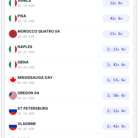
VENICE
12
5
m
d
02:15 WIB
PISA
42
5
m
d
02:45 WIB
MOROCCO QUATRO 04
57
5
m
d
03:00 WIB
NAPLES
1
12
5
j
m
d
03:15 WIB
SIENA
1
42
5
j
m
d
03:45 WIB
MISSISSAUGA DAY
1
57
5
j
m
d
04:00 WIB
OREGON 04
1
58
5
j
m
d
04:01 WIB
ST PETERSBURG
2
12
5
j
m
d
04:15 WIB
VLADIMIR
2
42
5
j
m
d
04:45 WIB