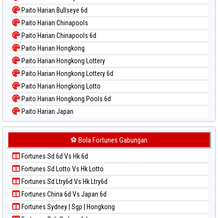
Paito Warna Magnum Cambodia
Paito Harian Bullseye 6d
Paito Warna Nagoya
Paito Harian Chinapools
Paito Warna New York Midday
Paito Harian Chinapools 6d
Paito Warna North Carolina Day
Paito Harian Hongkong
Paito Warna Pcso
Paito Harian Hongkong Lottery
Paito Warna Pennsylvania Day
Paito Harian Hongkong Lottery 6d
Paito Warna Sao Paulo
Paito Harian Hongkong Lotto
Paito Warna Singapore
Paito Harian Hongkong Pools 6d
Paito Warna Sydney
Paito Harian Japan
Paito Warna Sydney Lottery
Paito Harian Japan 6d
Paito Warna Sydney Lottery 6d
Paito Harian Korea
⚽ Bola Fortunes Gabungan
Paito Warna Sydney Lotto
Paito Harian Kuda Lari
Paito Warna Sydney Pools 6d
Fortunes Sd 6d Vs Hk 6d
Paito Harian Magnum Cambodia
Paito Warna Taipei
Fortunes Sd Lotto Vs Hk Lotto
Paito Harian Nagoya
Paito Warna Taiwan
Fortunes Sd Ltry6d Vs Hk Ltry6d
Paito Harian New York Midday
Fortunes China 6d Vs Japan 6d
Paito Harian North Carolina Day
Fortunes Sydney | Sgp | Hongkong
Paito Harian Pcso