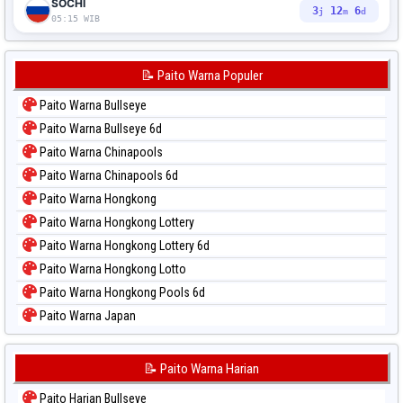
SOCHI
3
12
5
j
m
d
05:15 WIB
📝 Paito Warna Populer
Paito Warna Bullseye
Paito Warna Bullseye 6d
Paito Warna Chinapools
Paito Warna Chinapools 6d
Paito Warna Hongkong
Paito Warna Hongkong Lottery
Paito Warna Hongkong Lottery 6d
Paito Warna Hongkong Lotto
Paito Warna Hongkong Pools 6d
Paito Warna Japan
Paito Warna Japan 6d
Paito Warna Korea
📝 Paito Warna Harian
Paito Warna Kuda Lari
Paito Harian Bullseye