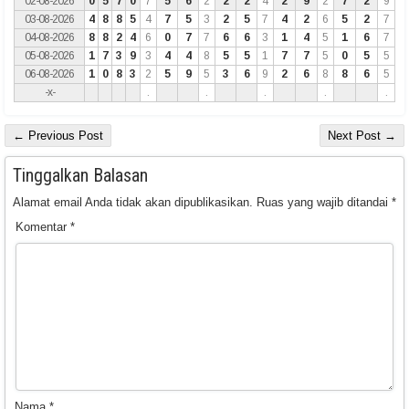
02-08-2026
0
5
7
0
7
5
6
2
2
2
4
2
9
2
7
2
9
03-08-2026
4
8
8
5
4
7
5
3
2
5
7
4
2
6
5
2
7
04-08-2026
8
8
2
4
6
0
7
7
6
6
3
1
4
5
1
6
7
05-08-2026
1
7
3
9
3
4
4
8
5
5
1
7
7
5
0
5
5
06-08-2026
1
0
8
3
2
5
9
5
3
6
9
2
6
8
8
6
5
-x-
.
.
.
.
.
← Previous Post
Next Post →
Tinggalkan Balasan
Alamat email Anda tidak akan dipublikasikan.
Ruas yang wajib ditandai
*
Komentar
*
Nama
*