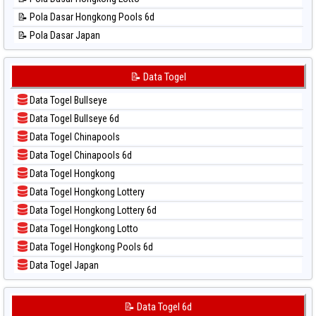
📊 Statistik Singapore
📝 Pola Dasar Hongkong Pools 6d
📊 Statistik Sydney
📝 Pola Dasar Japan
📊 Statistik Sydney Lottery
📝 Pola Dasar Japan 6d
📊 Statistik Sydney Lottery 6d
📝 Pola Dasar Korea
📝 Data Togel
📊 Statistik Sydney Lotto
📝 Pola Dasar Kuda Lari
📊 Statistik Sydney Pools 6d
Data Togel Bullseye
📝 Pola Dasar Magnum Cambodia
📊 Statistik Taipei
Data Togel Bullseye 6d
📝 Pola Dasar Nagoya
📊 Statistik Taiwan
Data Togel Chinapools
📝 Pola Dasar North Carolina Day
Data Togel Chinapools 6d
📝 Pola Dasar Pcso
Data Togel Hongkong
📝 Pola Dasar Sao Paulo
Data Togel Hongkong Lottery
📝 Pola Dasar Singapore
Data Togel Hongkong Lottery 6d
📝 Pola Dasar Sydney
Data Togel Hongkong Lotto
📝 Pola Dasar Sydney Lottery
Data Togel Hongkong Pools 6d
📝 Pola Dasar Sydney Lottery 6d
Data Togel Japan
📝 Pola Dasar Sydney Lotto
Data Togel Japan 6d
📝 Pola Dasar Sydney Pools 6d
Data Togel Korea
📝 Data Togel 6d
📝 Pola Dasar Taipei