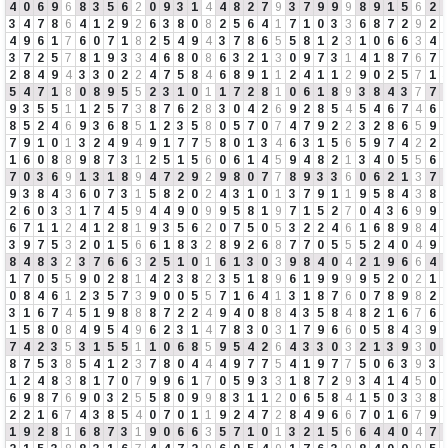
4
0
6
9
6
8
3
5
6
2
0
9
3
1
4
4
8
2
7
9
3
7
9
9
9
8
9
1
5
6
2
3
4
7
8
6
4
1
2
9
2
6
3
8
0
8
2
5
6
4
1
7
1
0
3
3
6
8
7
2
9
2
4
9
6
1
7
6
0
7
1
8
2
5
4
9
4
3
7
8
6
5
5
8
1
2
3
1
0
6
6
3
4
3
7
2
5
7
8
1
9
3
3
4
6
8
0
8
6
3
2
1
3
0
9
7
3
1
4
1
8
7
6
7
2
8
4
9
4
3
3
0
2
2
4
7
5
8
4
6
8
9
1
1
2
4
1
1
2
9
0
2
5
7
1
5
4
7
1
8
0
8
9
5
5
2
3
1
0
1
1
7
2
8
1
0
6
1
8
9
3
8
4
3
7
7
9
3
5
5
1
1
2
5
7
3
8
7
6
2
8
3
0
4
2
6
9
2
8
5
4
5
4
6
7
4
6
8
5
2
4
6
9
3
6
8
5
1
2
3
5
8
0
5
7
0
7
4
7
9
2
2
3
2
8
6
5
9
7
9
1
0
1
3
2
4
9
4
9
1
7
7
5
8
0
1
3
4
6
3
1
5
6
5
9
7
4
2
2
1
6
0
8
8
9
8
7
3
1
2
5
1
5
6
0
6
1
4
5
9
4
8
2
1
3
4
0
5
5
6
7
0
3
6
9
1
3
1
8
9
4
7
2
9
2
9
8
0
7
7
8
9
3
3
6
0
6
2
1
3
7
9
3
8
4
3
6
0
7
3
1
5
8
2
0
2
4
3
1
0
1
3
7
9
1
1
9
5
8
4
3
8
2
6
0
3
3
1
7
4
5
9
4
4
9
0
9
9
5
8
1
9
7
1
5
2
7
0
4
3
6
9
9
6
7
1
1
2
4
1
2
8
1
9
3
5
6
2
0
7
5
0
5
3
2
2
4
6
1
6
8
9
8
4
3
9
7
5
3
2
0
1
5
6
6
1
8
3
2
8
9
2
6
8
7
7
0
5
5
5
2
4
0
4
9
8
4
8
3
2
3
7
6
6
3
2
5
1
0
1
6
1
3
0
3
9
8
4
0
4
2
1
9
6
6
4
1
7
0
5
5
9
0
2
8
1
4
2
3
8
2
3
5
1
8
9
6
1
9
9
9
9
5
2
0
2
1
0
8
4
6
1
2
3
5
7
3
9
0
0
5
5
7
1
6
4
1
3
1
8
7
6
0
7
8
9
8
2
3
1
6
7
4
5
1
9
8
8
8
7
2
2
4
9
4
0
8
8
4
3
5
8
4
8
2
1
6
7
6
1
5
8
0
8
4
9
5
4
9
6
2
3
1
4
7
8
3
0
3
1
7
9
6
6
0
5
8
4
3
9
7
4
2
3
5
3
1
5
5
1
1
0
6
8
5
9
5
4
2
6
4
3
3
0
3
2
1
3
9
3
0
8
7
5
3
8
5
4
1
2
3
7
8
0
4
4
4
9
7
7
5
4
1
9
7
7
5
0
6
3
9
3
1
2
4
8
3
8
1
7
0
7
9
9
6
1
7
0
5
9
3
3
1
8
7
2
9
3
4
1
4
5
0
6
9
8
7
6
9
0
3
2
5
5
8
0
9
9
8
3
1
1
2
0
6
5
8
4
1
5
0
3
3
8
2
2
1
6
7
4
3
8
5
4
0
7
0
1
1
9
2
4
7
2
8
4
9
6
6
7
0
1
6
7
9
1
9
2
8
1
6
8
7
3
1
9
0
6
6
3
5
7
1
0
1
3
2
1
5
6
6
4
4
0
4
7