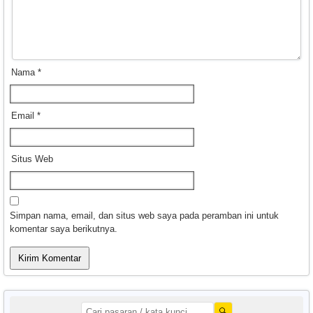
Nama
*
Email
*
Situs Web
Simpan nama, email, dan situs web saya pada peramban ini untuk
komentar saya berikutnya.
🔍