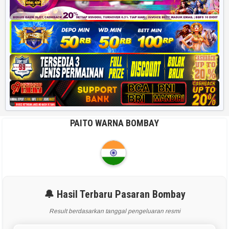
PAITO WARNA BOMBAY
🔔 Hasil Terbaru Pasaran Bombay
Result berdasarkan tanggal pengeluaran resmi