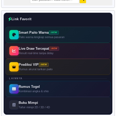
Link Favorit
Smart Paito Warna
NEW
Paito warna lengkap semua pasaran
Live Draw Tercepat
NEW
Result real-time tanpa delay
Prediksi VIP
NEW
Rumus akurat tarikan paito
LAINNYA
Rumus Togel
Kombinasi angka & shio
Buku Mimpi
Tafsir mimpi 2D / 3D / 4D