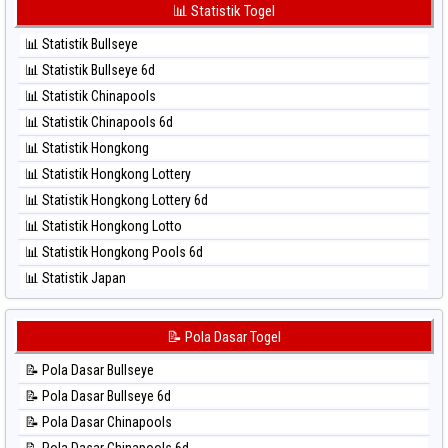
⚽ Bola Hitam Korea
📊 Statistik Togel
⚽ Bola Merah Taipei
⚽ Bola Hitam Kuda Lari
⚽ Bola Merah Taiwan
📊 Statistik Bullseye
⚽ Bola Hitam Magnum Cambodia
📊 Statistik Bullseye 6d
⚽ Bola Hitam Nagoya
📊 Statistik Chinapools
⚽ Bola Hitam North Carolina Day
📊 Statistik Chinapools 6d
⚽ Bola Hitam Pcso
📊 Statistik Hongkong
⚽ Bola Hitam Sao Paulo
📊 Statistik Hongkong Lottery
⚽ Bola Hitam Singapore
📊 Statistik Hongkong Lottery 6d
⚽ Bola Hitam Sydney
📊 Statistik Hongkong Lotto
⚽ Bola Hitam Sydney Lottery
📊 Statistik Hongkong Pools 6d
⚽ Bola Hitam Sydney Lottery 6d
📊 Statistik Japan
⚽ Bola Hitam Sydney Lotto
📊 Statistik Japan 6d
⚽ Bola Hitam Sydney Pools 6d
📊 Statistik Korea
📝 Pola Dasar Togel
⚽ Bola Hitam Taipei
📊 Statistik Kuda Lari
⚽ Bola Hitam Taiwan
📝 Pola Dasar Bullseye
📊 Statistik Magnum Cambodia
📝 Pola Dasar Bullseye 6d
📊 Statistik Nagoya
📝 Pola Dasar Chinapools
📊 Statistik New York Midday