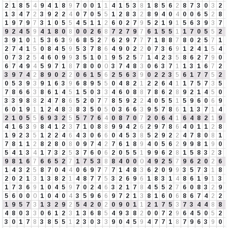
2
1
8
5
4
9
4
1
8
9
7
0
0
1
1
4
1
5
3
8
1
8
5
6
2
8
7
3
0
3
2
1
3
4
7
2
3
9
2
2
4
0
7
0
5
5
1
2
8
3
2
8
9
4
0
4
0
0
6
5
2
8
1
9
7
9
7
3
1
0
5
5
4
5
1
1
2
6
0
2
7
9
5
2
1
9
1
5
6
3
9
3
7
9
2
4
5
9
4
1
8
0
8
0
0
2
6
8
7
2
7
9
7
6
1
5
5
1
1
7
0
5
5
2
3
9
1
0
1
5
3
6
3
9
6
8
5
2
7
6
2
9
7
7
7
1
8
8
7
8
0
2
5
7
1
2
7
4
1
5
0
8
4
5
9
5
3
7
8
6
4
9
0
2
2
0
7
3
6
9
1
2
4
1
5
4
0
7
3
2
5
4
6
0
9
9
3
5
1
0
1
9
5
2
5
7
1
4
2
3
5
8
6
2
7
9
0
6
7
4
9
4
5
9
7
1
8
7
8
0
0
0
3
7
4
8
3
0
6
3
7
1
1
3
1
6
7
2
3
9
7
4
2
8
9
0
2
2
0
6
1
5
6
2
5
6
3
9
0
2
2
3
5
6
1
7
7
5
2
0
5
3
9
3
9
1
6
3
9
6
8
9
5
5
0
4
8
2
1
2
2
6
4
1
1
7
5
7
3
5
7
8
6
6
3
8
6
1
4
5
1
5
0
3
3
4
6
0
8
8
7
8
6
2
8
9
2
1
4
5
0
3
3
9
8
8
2
4
7
8
6
5
2
0
7
7
8
5
9
2
2
4
0
5
5
1
5
9
6
0
6
9
6
0
1
9
1
1
2
4
8
3
8
3
5
0
5
0
3
6
6
3
9
5
7
8
6
1
1
3
7
1
4
2
1
0
5
5
6
9
3
2
5
5
7
7
6
4
0
8
7
0
7
2
0
6
4
1
6
4
8
2
1
9
4
1
6
3
9
8
4
1
2
3
7
1
0
8
8
9
9
4
2
6
2
9
7
8
6
4
0
1
1
2
8
1
9
2
3
5
1
2
2
4
6
4
3
0
6
6
0
4
5
3
8
5
2
9
2
2
4
7
8
0
8
1
7
8
1
1
2
8
2
8
0
8
0
9
7
4
2
7
6
1
8
9
4
0
5
6
2
9
9
8
1
9
0
5
4
1
3
4
1
7
3
2
5
3
7
6
0
6
2
0
5
5
1
9
9
6
2
8
1
5
8
3
2
3
9
8
1
6
7
6
6
5
2
7
1
7
5
3
8
8
4
0
0
0
4
9
2
5
7
9
6
2
0
2
6
1
4
3
2
5
8
7
0
4
4
0
6
9
7
7
7
1
4
8
3
6
2
0
9
9
3
5
7
3
1
8
2
0
2
1
3
1
3
8
2
1
4
8
7
7
5
3
2
6
9
6
1
8
3
1
4
8
6
1
9
1
3
1
7
3
6
9
1
0
4
5
9
7
0
2
4
6
3
2
1
7
8
4
5
5
2
7
6
0
8
3
2
9
5
6
0
0
0
1
0
4
0
4
3
5
9
6
6
9
7
2
1
3
8
1
6
0
6
8
6
7
4
2
2
1
9
5
7
3
1
3
2
9
2
5
4
2
0
2
0
9
0
1
1
2
1
7
5
3
7
3
4
4
8
8
4
8
0
3
3
0
6
1
2
3
1
3
6
8
5
4
9
3
8
2
0
0
7
2
9
6
4
5
0
5
2
3
0
1
7
8
3
8
5
5
1
2
3
0
3
3
9
0
4
5
9
4
7
7
1
8
7
9
6
3
9
0