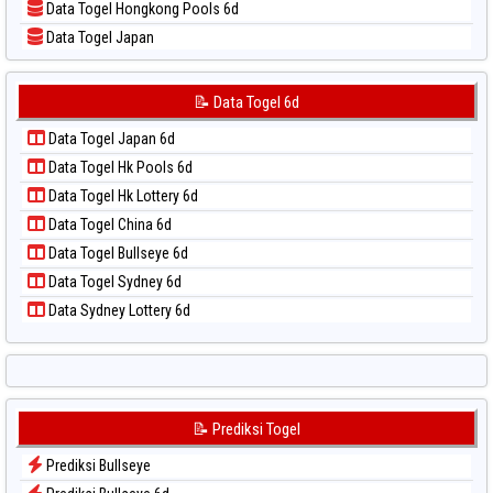
Data Togel Hongkong Pools 6d
📝 Pola Dasar Sydney Lottery 6d
Data Togel Japan
📝 Pola Dasar Sydney Lotto
Data Togel Japan 6d
📝 Pola Dasar Sydney Pools 6d
Data Togel Korea
📝 Data Togel 6d
📝 Pola Dasar Taipei
Data Togel Kuda Lari
📝 Pola Dasar Taiwan
Data Togel Japan 6d
Data Togel Magnum Cambodia
Data Togel Hk Pools 6d
Data Togel Nagoya
Data Togel Hk Lottery 6d
Data Togel North Carolina Day
Data Togel China 6d
Data Togel Pcso
Data Togel Bullseye 6d
Data Togel Sao Paulo
Data Togel Sydney 6d
Data Togel Singapore
Data Sydney Lottery 6d
Data Togel Sydney
Data Togel Sydney Lottery
Data Togel Sydney Lottery 6d
Data Togel Sydney Lotto
📝 Prediksi Togel
Data Togel Sydney Pools 6d
Prediksi Bullseye
Data Togel Taipei