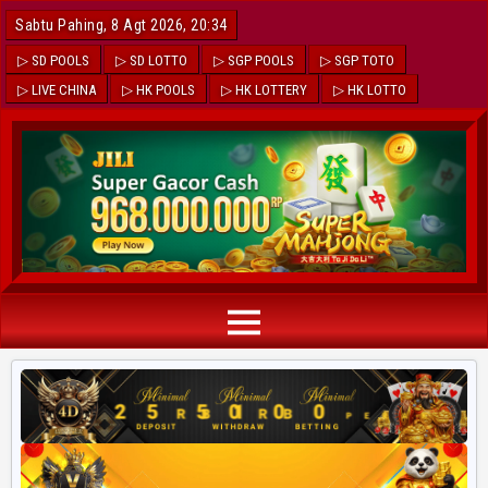
Sabtu Pahing, 8 Agt 2026, 20:34
▷ SD POOLS
▷ SD LOTTO
▷ SGP POOLS
▷ SGP TOTO
▷ LIVE CHINA
▷ HK POOLS
▷ HK LOTTERY
▷ HK LOTTO