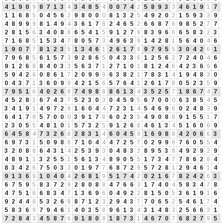
4
1
9
0
9
8
7
1
3
4
3
4
8
5
4
0
0
7
4
2
5
8
9
3
3
4
6
1
9
1
7
1
1
6
8
5
0
4
5
6
2
9
8
0
0
0
8
1
3
2
5
4
9
2
0
2
1
5
9
3
3
9
4
8
9
9
9
8
1
4
9
4
3
6
1
7
8
2
4
6
5
2
6
6
8
7
6
9
8
5
2
7
7
2
8
1
5
6
3
4
0
8
8
6
5
4
1
5
9
1
2
7
9
8
3
9
6
6
6
5
8
3
2
3
7
1
6
8
5
1
5
3
4
7
8
0
5
7
3
4
9
6
3
9
1
4
2
8
1
5
6
4
0
4
6
1
9
0
7
7
8
1
2
3
5
1
3
4
6
1
2
6
1
7
8
9
7
9
5
5
3
0
4
2
6
1
7
9
6
8
5
6
1
5
7
3
9
2
8
6
5
0
4
3
3
6
1
2
5
6
2
7
2
4
0
4
6
9
1
2
6
8
8
4
0
3
3
5
6
3
7
1
2
7
1
0
1
8
1
2
4
6
4
2
3
6
9
6
5
9
4
2
6
0
8
6
1
7
2
0
9
9
9
6
3
8
2
1
7
8
3
1
4
1
9
4
8
3
0
0
4
3
7
1
3
6
0
9
9
4
2
1
5
6
5
7
6
4
1
2
6
1
7
8
0
5
2
3
5
9
7
9
5
1
6
4
0
2
6
8
7
4
9
8
8
8
6
1
3
4
3
5
2
5
7
1
8
6
7
4
7
4
5
2
8
1
6
7
4
3
7
5
2
3
0
3
0
4
5
9
5
6
7
0
0
0
6
3
8
5
4
5
3
4
1
9
1
4
9
7
2
9
1
6
0
4
4
7
2
3
1
4
5
4
6
9
6
0
2
4
8
3
9
6
4
1
7
8
5
7
0
0
0
3
9
1
7
8
6
0
2
3
5
4
9
0
8
8
9
1
5
5
1
7
2
3
0
5
5
4
8
1
0
1
5
7
3
2
5
9
1
2
6
8
4
6
1
3
4
5
1
6
0
6
9
6
4
5
8
4
7
3
2
6
8
2
8
3
1
4
6
0
4
5
9
1
6
9
8
8
4
2
0
6
6
3
6
9
7
3
1
5
0
9
8
8
7
1
0
4
4
4
7
2
5
7
0
2
9
9
9
7
6
0
5
5
4
3
2
0
8
8
6
4
3
1
4
2
5
3
9
3
0
4
8
3
2
8
9
5
3
8
4
9
2
9
2
9
4
8
9
1
1
3
2
5
5
1
5
6
1
3
4
8
9
0
5
5
1
7
3
4
7
7
8
6
2
8
4
8
3
4
2
6
7
5
0
3
3
0
1
9
7
7
6
8
7
2
9
5
7
2
8
1
2
9
4
6
1
4
9
1
3
6
9
1
0
4
0
4
2
6
8
1
9
5
1
7
4
2
0
2
1
6
7
8
2
4
2
6
3
6
7
5
9
5
8
3
7
2
9
2
8
0
8
8
4
7
6
6
3
1
7
4
0
4
5
8
3
4
7
8
4
7
5
1
6
6
8
3
4
7
1
3
6
9
6
0
4
9
2
2
8
1
5
0
5
3
6
1
9
1
6
9
2
4
4
8
5
3
2
6
8
8
7
1
2
3
2
9
4
3
7
7
0
6
5
2
5
4
6
1
7
4
5
8
3
6
9
7
9
4
6
1
4
0
3
5
8
9
6
1
3
4
3
1
4
8
3
2
5
6
6
3
1
7
2
8
4
3
4
5
8
7
6
9
1
8
0
8
1
8
7
3
1
4
6
7
0
7
6
8
2
7
9
5