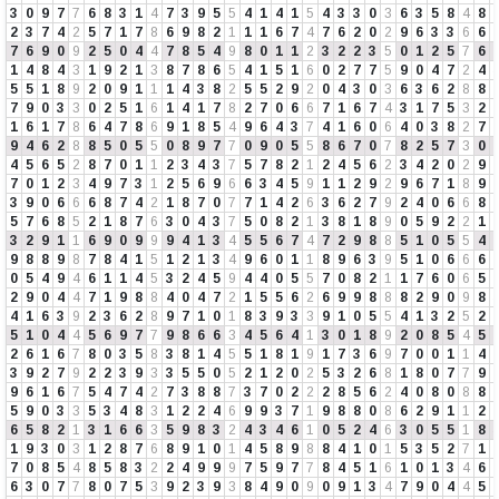
3
0
9
7
7
6
8
3
1
4
7
3
9
5
5
4
1
4
1
5
4
3
3
0
3
6
3
5
8
4
8
2
3
7
4
2
5
7
1
7
8
6
9
8
2
1
1
1
6
7
4
7
6
2
0
2
9
6
3
3
6
6
7
6
9
0
9
2
5
0
4
4
7
8
5
4
9
8
0
1
1
2
3
2
2
3
5
0
1
2
5
7
6
1
4
8
4
3
1
9
2
1
3
8
7
8
6
5
4
1
5
1
6
0
2
7
7
5
9
0
4
7
2
4
5
5
1
8
9
2
0
9
1
1
1
4
3
8
2
5
5
2
9
2
0
4
3
0
3
6
3
6
2
8
8
7
9
0
3
3
0
2
5
1
6
1
4
1
7
8
2
7
0
6
6
7
1
6
7
4
3
1
7
5
3
2
1
6
1
7
8
6
4
7
8
6
9
1
8
5
4
9
6
4
3
7
4
1
6
0
6
4
0
3
8
2
7
9
4
6
2
8
8
5
0
5
5
0
8
9
7
7
0
9
0
5
5
8
6
7
0
7
8
2
5
7
3
0
4
5
6
5
2
8
7
0
1
1
2
3
4
3
7
5
7
8
2
1
2
4
5
6
2
3
4
2
0
2
9
7
0
1
2
3
4
9
7
3
1
2
5
6
9
6
6
3
4
5
9
1
1
2
9
2
9
6
7
1
8
9
3
9
0
6
6
6
8
7
4
2
1
8
7
0
7
7
1
4
2
6
3
6
2
7
9
2
4
0
6
6
8
5
7
6
8
5
2
1
8
7
6
3
0
4
3
7
5
0
8
2
1
3
8
1
8
9
0
5
9
2
2
1
3
2
9
1
1
6
9
0
9
9
9
4
1
3
4
5
5
6
7
4
7
2
9
8
8
5
1
0
5
5
4
9
8
8
9
8
7
8
4
1
5
1
2
1
3
4
9
6
0
1
1
8
9
6
3
9
5
1
0
6
6
6
0
5
4
9
4
6
1
1
4
5
3
2
4
5
9
4
4
0
5
5
7
0
8
2
1
1
7
6
0
6
5
2
9
0
4
4
7
1
9
8
8
4
0
4
7
2
1
5
5
6
2
6
9
9
8
8
8
2
9
0
9
8
4
1
6
3
9
2
3
6
2
8
9
7
1
0
1
8
3
9
3
3
9
1
0
5
5
4
1
3
2
5
2
5
1
0
4
4
5
6
9
7
7
9
8
6
6
3
4
5
6
4
1
3
0
1
8
9
2
0
8
5
4
5
2
6
1
6
7
8
0
3
5
8
3
8
1
4
5
5
1
8
1
9
1
7
3
6
9
7
0
0
1
1
4
3
9
2
7
9
2
2
3
9
3
3
5
5
0
5
2
1
2
0
2
5
3
2
6
8
1
8
0
7
7
9
9
6
1
6
7
5
4
7
4
2
7
3
8
8
7
3
7
0
2
2
2
8
5
6
2
4
0
8
0
8
8
5
9
0
3
3
5
3
4
8
3
1
2
2
4
6
9
9
3
7
1
9
8
8
0
8
6
2
9
1
1
2
6
5
8
2
1
3
1
6
6
3
5
9
8
3
2
4
3
4
6
1
0
5
2
4
6
3
0
5
5
1
8
1
9
3
0
3
1
2
8
7
6
8
9
1
0
1
4
5
8
9
8
8
4
1
0
1
5
3
5
2
7
1
7
0
8
5
4
8
5
8
3
2
2
4
9
9
9
7
5
9
7
7
8
4
5
1
6
1
0
1
3
4
6
6
3
0
7
7
8
0
7
5
3
9
2
3
9
3
8
4
9
0
9
0
9
1
3
4
7
9
0
4
4
5