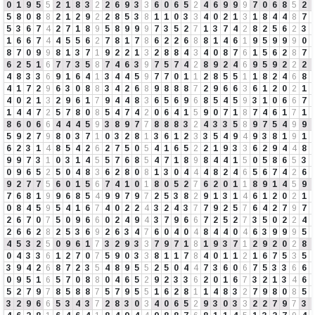
0
1
9
5
5
2
1
8
3
2
2
6
9
3
3
6
0
6
5
2
4
6
9
9
9
7
0
6
8
5
2
5
8
0
8
8
2
1
2
9
2
2
8
5
3
8
1
1
0
3
3
4
0
2
1
3
1
8
4
4
8
7
5
3
6
7
4
2
7
1
8
9
5
8
9
9
9
7
3
5
2
7
1
3
7
4
2
8
2
5
6
2
3
1
6
6
7
4
4
5
5
6
2
7
8
1
7
8
6
2
2
6
8
8
1
4
6
1
9
5
9
9
9
0
8
7
0
9
9
8
1
3
7
1
9
2
2
1
3
2
8
8
4
3
4
0
8
7
6
1
5
6
2
8
7
6
2
5
1
6
7
7
3
5
8
7
4
6
3
9
7
5
7
4
2
8
9
2
4
6
9
5
9
2
2
2
4
8
3
3
6
9
1
6
4
1
3
4
4
5
9
7
7
0
1
1
2
8
5
5
1
1
8
2
4
6
8
4
1
7
2
9
6
3
0
8
8
3
4
2
6
8
9
8
8
8
7
2
9
6
6
3
6
1
2
0
2
1
4
0
2
1
3
2
9
6
1
7
9
4
4
8
3
6
5
6
9
6
8
5
4
5
9
3
1
0
6
6
7
1
4
4
7
2
5
7
8
0
8
5
4
7
4
2
0
6
4
1
5
9
0
7
1
8
7
4
6
1
7
1
8
6
0
6
6
4
4
4
5
9
3
8
9
7
7
8
8
8
3
2
4
3
3
5
8
9
7
5
4
9
9
5
9
2
7
9
8
0
3
7
1
0
3
2
8
1
3
6
1
2
3
3
5
4
9
4
9
3
8
1
9
1
6
2
3
1
4
8
5
4
2
6
2
7
5
0
5
4
1
6
5
2
2
1
9
3
3
6
2
9
4
4
8
9
9
7
3
1
0
3
1
4
5
5
7
6
8
5
4
7
1
8
9
8
4
4
1
5
0
5
8
6
5
3
0
9
6
5
2
5
0
4
8
3
6
2
8
0
8
1
3
0
4
4
4
8
2
4
6
5
6
7
4
2
6
9
2
7
7
5
6
0
1
5
6
7
4
1
0
1
8
0
5
2
7
6
2
0
1
1
8
9
1
4
5
9
7
6
8
1
9
9
6
8
5
4
9
9
7
9
7
2
5
3
8
2
9
1
3
1
4
6
1
2
0
2
1
0
8
4
5
9
5
4
1
6
7
4
0
2
2
4
3
2
4
3
7
7
9
2
5
7
6
4
2
7
9
7
2
6
7
0
7
5
0
9
6
6
0
2
4
9
4
3
7
9
6
6
7
2
5
2
7
3
5
0
2
2
4
2
6
6
2
8
2
5
3
6
9
2
6
3
4
7
6
0
4
0
4
8
4
4
0
4
6
3
9
9
9
5
4
5
3
2
5
0
9
6
1
7
3
2
9
3
3
7
9
7
1
8
1
9
3
7
1
2
9
2
0
2
8
0
4
3
3
6
1
2
7
0
7
5
9
0
3
3
8
1
1
7
8
4
0
1
1
2
1
6
7
5
3
5
3
9
4
2
6
8
7
2
3
5
4
8
9
5
5
2
5
0
4
4
7
3
6
0
6
7
5
3
3
6
6
0
9
5
1
6
5
7
0
8
8
0
4
6
5
2
9
2
3
3
6
2
0
1
6
7
3
2
1
3
4
6
5
2
7
9
7
8
5
8
8
7
5
7
9
5
5
1
6
2
8
1
1
4
8
3
2
7
9
8
0
8
5
3
2
9
6
6
5
3
4
3
7
2
8
3
0
3
4
0
6
5
2
9
3
0
3
3
2
2
7
9
7
3