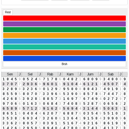
Rest
Brsh
Sen
J
Sel
J
Rab
J
Kam
J
Jum
J
Sab
J
M
1
8
4
5
9
0
5
2
4
6
7
1
7
8
6
0
4
8
2
1
6
8
0
9
9
3
4
8
0
8
9
3
7
0
7
7
2
9
3
6
9
9
6
0
1
1
9
1
0
4
4
6
1
2
1
3
4
5
0
7
7
4
3
2
8
9
8
3
2
3
6
9
0
1
2
9
2
9
5
8
0
8
8
8
4
3
7
4
9
1
9
1
0
8
5
5
9
5
8
0
7
0
7
3
3
9
6
6
5
3
9
0
9
8
5
7
8
6
7
4
4
7
2
8
4
2
6
8
5
3
9
2
8
1
8
8
5
7
3
1
6
9
7
7
6
7
4
9
4
0
2
7
2
9
7
9
7
0
6
6
0
1
6
3
9
0
6
8
4
3
7
4
0
8
8
5
2
8
7
6
0
6
5
6
2
2
6
5
8
9
8
5
7
1
2
3
9
1
6
2
8
5
6
9
4
4
3
1
4
4
8
5
0
6
3
9
1
8
6
5
1
6
0
4
0
4
4
6
2
0
7
7
6
8
8
7
6
0
3
5
4
9
5
5
1
0
1
3
3
5
3
8
2
6
9
3
4
7
3
2
6
0
6
1
3
6
4
1
9
1
5
8
4
3
9
9
0
9
6
3
3
6
2
8
8
0
5
7
3
0
3
9
1
1
5
1
6
7
4
9
2
1
6
7
8
6
1
9
1
9
1
4
2
6
8
2
9
5
0
5
8
9
4
0
4
4
7
8
0
8
0
7
4
3
7
4
1
3
7
1
3