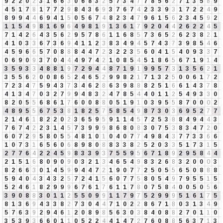
9
2
2
0
2
3
1
6
6
3
0
6
8
3
2
5
7
3
4
7
7
8
5
6
2
7
1
3
5
8
9
4
5
1
7
8
1
7
7
2
9
8
4
3
6
9
3
7
6
7
4
2
3
3
9
3
1
7
2
2
4
9
8
9
9
4
4
6
9
4
1
5
0
5
6
7
4
8
2
3
4
7
9
6
1
5
6
2
3
4
5
9
2
1
1
5
4
9
8
1
6
9
6
4
9
8
1
9
1
3
6
1
7
9
2
0
4
4
2
6
2
2
4
5
7
1
4
2
6
4
3
5
6
2
9
5
7
8
6
1
1
6
8
5
7
3
6
5
2
6
2
3
8
2
1
4
1
0
3
3
6
7
3
6
9
4
1
1
2
3
8
3
4
9
4
5
7
4
3
7
3
9
8
5
4
6
4
5
9
6
6
5
7
0
8
8
8
4
4
7
2
3
2
2
3
5
6
0
4
1
5
4
0
9
3
3
7
0
6
9
0
9
3
7
0
4
4
4
9
7
4
2
1
0
8
5
4
5
1
8
6
5
6
7
1
9
1
4
3
5
9
3
3
4
8
8
1
9
7
2
9
4
4
8
7
1
9
1
9
9
5
7
3
1
3
5
6
2
1
3
5
5
6
2
0
0
8
6
5
2
4
6
5
2
9
9
8
2
1
7
1
3
2
5
0
0
6
1
7
2
7
2
3
4
7
5
9
4
3
7
3
4
6
2
8
6
3
9
8
8
8
2
5
1
6
6
1
4
3
7
8
4
1
3
4
7
0
3
2
7
9
9
4
8
3
2
4
7
8
5
4
4
0
1
1
2
5
4
9
3
3
0
8
2
0
5
5
6
8
6
1
7
6
0
0
8
8
0
5
1
9
1
0
3
9
5
5
8
7
0
0
0
2
4
8
9
5
5
6
7
5
3
8
1
8
2
5
7
5
8
5
4
9
8
7
3
0
3
6
9
5
2
7
7
2
1
4
6
1
8
2
2
0
2
3
6
5
9
5
9
1
1
4
5
7
2
5
3
8
8
4
9
4
4
3
7
6
7
4
2
2
3
1
4
5
7
3
9
9
9
8
6
8
0
8
3
0
7
5
3
8
3
4
7
2
0
6
0
7
2
9
5
8
0
5
5
4
8
1
0
1
0
4
0
7
7
4
9
8
4
3
7
7
3
3
6
6
1
0
7
3
1
6
5
6
0
6
8
9
8
0
8
8
3
3
8
2
5
2
0
3
3
5
1
7
3
1
5
2
7
7
6
4
2
2
4
5
9
8
3
3
9
3
7
5
5
9
5
6
7
1
8
9
2
9
5
8
4
4
2
1
5
1
6
8
0
9
0
9
0
3
2
1
3
4
6
5
4
9
8
3
2
6
8
3
2
0
0
0
3
8
2
6
6
3
0
1
4
5
9
9
4
4
7
2
1
9
0
7
7
2
5
0
5
5
6
5
0
8
8
8
5
9
4
0
4
3
4
3
2
5
7
2
4
1
5
6
0
7
7
5
8
0
5
4
9
7
9
5
5
1
5
5
2
4
6
1
8
2
9
9
9
6
7
6
1
7
6
1
1
7
8
0
7
5
8
4
0
0
5
0
5
6
3
9
0
8
8
3
0
1
1
2
5
5
0
9
9
1
1
7
9
7
5
2
9
9
9
5
1
6
1
7
5
8
1
3
6
9
4
3
3
8
2
7
3
0
4
4
7
1
0
2
2
8
6
7
1
8
0
3
1
3
4
9
5
7
6
3
9
2
9
4
6
1
2
0
8
9
8
5
6
3
0
3
8
4
0
8
8
2
7
0
1
1
0
3
5
3
9
3
6
6
0
1
1
0
5
2
2
4
4
1
4
7
2
7
6
0
8
8
5
6
3
7
1
3