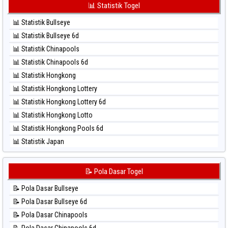
⚽ Bola Hitam Korea
📊 Statistik Togel
⚽ Bola Merah Taipei
⚽ Bola Hitam Kuda Lari
⚽ Bola Merah Taiwan
📊 Statistik Bullseye
⚽ Bola Hitam Magnum Cambodia
📊 Statistik Bullseye 6d
⚽ Bola Hitam Nagoya
📊 Statistik Chinapools
⚽ Bola Hitam North Carolina Day
📊 Statistik Chinapools 6d
⚽ Bola Hitam Pcso
📊 Statistik Hongkong
⚽ Bola Hitam Sao Paulo
📊 Statistik Hongkong Lottery
⚽ Bola Hitam Singapore
📊 Statistik Hongkong Lottery 6d
⚽ Bola Hitam Sydney
📊 Statistik Hongkong Lotto
⚽ Bola Hitam Sydney Lottery
📊 Statistik Hongkong Pools 6d
⚽ Bola Hitam Sydney Lottery 6d
📊 Statistik Japan
⚽ Bola Hitam Sydney Lotto
📊 Statistik Japan 6d
⚽ Bola Hitam Sydney Pools 6d
📊 Statistik Korea
📝 Pola Dasar Togel
⚽ Bola Hitam Taipei
📊 Statistik Kuda Lari
⚽ Bola Hitam Taiwan
📝 Pola Dasar Bullseye
📊 Statistik Magnum Cambodia
📝 Pola Dasar Bullseye 6d
📊 Statistik Nagoya
📝 Pola Dasar Chinapools
📊 Statistik New York Midday