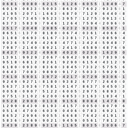
0
6
8
1
9
9
0
8
0
8
6
2
1
5
6
6
1
2
6
8
6
0
5
5
1
1
8
4
9
4
7
6
0
1
9
1
0
8
3
3
6
5
0
0
3
3
8
6
3
0
3
7
6
0
2
2
9
3
3
5
8
1
4
1
9
5
5
2
0
7
1
8
1
6
6
3
9
6
8
7
0
7
7
1
2
9
2
6
4
4
0
4
8
2
7
0
5
5
7
3
4
5
9
9
5
2
3
5
3
9
5
7
3
1
2
7
5
3
0
9
1
3
4
1
6
3
7
3
1
5
8
3
9
3
7
9
4
6
1
1
2
6
4
1
7
5
9
4
4
2
0
9
6
6
0
2
5
1
7
8
2
0
4
8
3
2
9
8
5
4
6
2
3
2
5
9
3
3
9
3
8
5
8
7
6
1
8
6
5
1
6
1
3
7
0
7
8
1
8
0
8
0
6
7
4
2
0
3
6
1
7
4
0
6
6
3
4
3
1
8
8
7
0
6
9
3
3
6
1
6
7
4
3
3
8
1
9
7
1
5
7
3
0
8
5
9
5
4
9
0
3
6
9
5
7
4
9
4
4
2
6
8
5
4
7
7
1
8
3
4
2
4
6
5
9
4
8
3
7
7
9
8
7
6
2
1
4
0
4
8
9
2
1
3
2
4
1
0
1
4
5
8
9
8
4
8
7
6
4
9
8
4
2
7
9
9
3
2
2
4
4
9
6
8
5
4
0
2
0
2
0
2
0
6
6
1
6
2
9
2
0
1
3
9
1
1
9
9
2
9
2
2
0
6
7
4
6
9
4
2
6
9
8
3
0
3
7
8
3
9
3
6
9
5
1
8
9
6
8
1
2
3
8
2
6
1
7
9
2
9
0
9
6
1
5
4
9
4
3
1
2
3
9
6
1
8
0
8
0
9
3
0
3
8
3
6
0
6
3
8
4
5
9
7
3
3
2
5
5
7
5
5
1
6
0
6
4
3
7
7
0
8
3
2
9
8
9
0
9
9
1
7
2
9
5
0
3
3
6
5
9
2
9
2
5
7
6
1
0
1
5
9
0
1
1
3
9
7
2
9
4
2
1
7
8
0
7
2
9
2
9
3
0
6
6
1
9
2
4
9
4
9
2
7
1
8
8
1
8
0
8
9
3
8
2
1
6
7
7
7
5
2
6
4
0
4
0
5
6
3
7
1
3
0
3
6
9
7
5
8
1
9
0
1
4
7
2
8
6
3
7
1
0
4
5
0
5
3
0
0
5
8
4
0
9
0
7
7
5
1
2
2
4
6
0
0
5
5
2
9
7
5
3
6
8
9
3
3
0
0
7
5
1
6
3
1
0
2
2
6
2
0
0
0
6
8
5
3
8
3
1
6
3
9
1
8
3
4
7
1
0
5
2
8
1
2
9
0
0
0
0
1
3
8
2
9
1
5
6
2
8
0
8
4
3
1
4
7
8
6
8
1
2
9
9
9
8
4
3
9
3
8
1
9
3
3
4
1
5
7
3
0
0
5
0
5
8
0
7
9
7
6
0
5
1
4
5
4
7
0
0
0
6
0
3
9
3
0
4
0
6
6
0
7
8
3
2
6
9
2
1
3
8
8
6
5
2
7
2
9
9
6
6
9
0
5
5
1
6
6
6
8
5
7
6
4
2
6
4
1
9
1
1
8
5
8
3
6
9
2
9
6
9
6
9
0
2
1
3
9
4
5
9
5
0
5
6
1
7
7
8
1
2
3
2
3
4
3
9
3
2
3
8
9
8
9
3
1
8
9
1
1
6
5
2
8
0
3
5
8
3
0
0
6
6
7