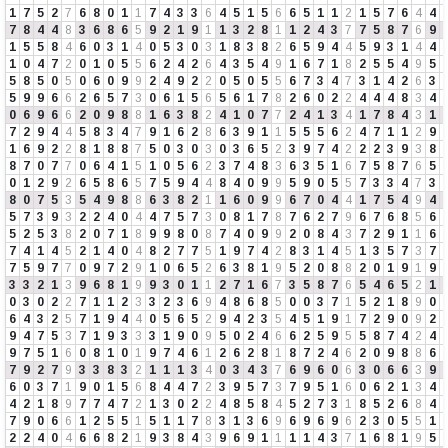
1
7
5
2
7
6
8
0
1
1
7
4
3
3
6
4
5
1
5
6
6
5
1
1
2
1
5
7
6
4
4
7
8
4
4
8
3
6
8
6
5
9
2
1
9
1
1
3
2
8
1
1
2
4
3
7
7
5
8
7
6
9
1
5
5
8
4
6
0
3
1
4
0
5
3
0
3
1
8
3
8
2
6
5
9
4
4
5
9
3
1
4
4
1
0
4
7
2
0
1
0
5
5
6
2
4
2
6
4
3
5
4
9
1
6
7
1
8
2
5
5
4
9
5
5
8
5
0
5
0
6
0
9
9
2
4
9
2
2
0
5
0
5
5
6
7
3
4
7
3
1
4
2
6
3
5
9
9
6
6
2
6
5
7
3
0
6
1
5
6
5
6
1
7
8
2
6
0
2
2
4
4
4
8
3
4
0
6
9
6
6
2
0
9
8
8
1
6
3
8
2
4
1
0
7
7
2
4
1
3
4
1
7
8
4
3
1
7
2
9
4
4
5
8
3
4
7
9
1
6
2
8
6
3
9
1
1
5
5
5
6
2
4
7
1
1
2
9
1
6
9
2
2
8
1
8
8
7
5
0
3
0
3
0
3
6
5
2
3
9
7
4
2
2
2
3
9
3
8
8
7
0
7
7
0
6
4
1
5
1
0
5
6
2
3
7
4
8
3
6
3
5
1
6
7
5
8
7
6
5
0
1
2
9
2
6
5
8
6
5
7
5
9
4
4
8
4
0
9
9
5
9
0
5
5
7
3
3
4
7
3
8
0
7
5
3
5
4
9
8
8
6
3
8
2
1
1
6
0
9
9
6
7
0
4
4
1
7
5
4
9
4
5
7
3
9
3
2
2
4
0
4
4
7
5
7
3
0
8
1
7
8
7
6
2
7
9
6
7
6
8
5
6
5
2
5
3
8
2
0
7
1
8
9
9
8
0
8
7
4
0
9
9
2
0
8
4
3
7
2
9
1
1
6
7
4
1
4
5
2
1
4
0
4
8
2
7
7
5
1
9
7
4
2
8
3
1
4
5
1
3
5
7
3
7
7
5
9
7
7
0
9
7
2
9
1
0
6
5
2
6
3
8
1
9
5
2
0
8
8
2
0
1
9
1
9
3
3
2
1
3
9
6
8
1
9
9
3
0
1
1
2
7
1
6
7
3
5
8
7
6
5
4
6
5
2
1
0
3
0
2
2
7
1
1
2
3
3
2
3
6
9
4
8
6
8
5
0
0
3
7
1
5
2
1
8
9
0
6
4
3
2
5
7
1
9
4
4
0
5
6
5
2
9
4
2
3
5
4
5
1
9
1
7
2
9
0
9
2
9
4
7
5
3
7
1
9
3
3
3
1
9
0
9
5
0
2
4
6
6
2
5
9
5
5
8
7
4
2
4
9
7
5
1
6
0
8
1
0
1
9
7
4
6
1
2
6
2
8
1
8
7
2
4
6
2
0
9
8
8
6
7
9
2
7
9
3
3
8
3
2
1
1
1
3
4
0
3
4
3
7
6
9
6
0
6
3
0
6
6
3
9
6
0
3
7
1
9
0
1
5
6
8
4
4
7
2
3
9
5
7
3
7
9
5
1
6
0
6
2
1
3
4
4
2
1
8
9
7
7
4
7
2
1
3
0
2
2
4
8
5
8
4
5
2
7
3
1
8
5
2
6
8
4
7
9
0
6
6
1
2
5
5
1
5
1
1
7
8
3
1
3
6
9
6
9
6
9
6
2
3
0
5
5
1
2
2
4
0
4
6
6
8
2
1
9
3
8
4
3
9
6
9
1
1
1
1
4
3
7
1
6
8
1
9
5