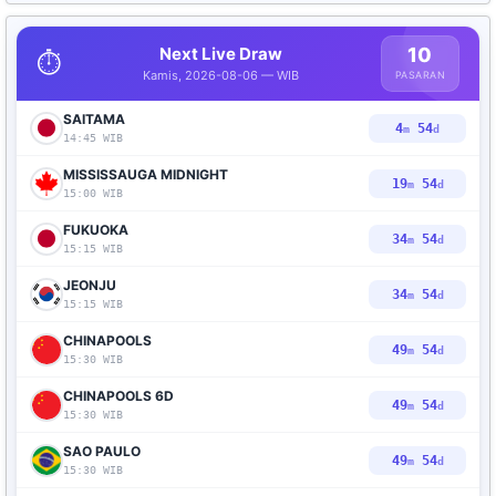
Next Live Draw
10
⏱️
Kamis, 2026-08-06 — WIB
PASARAN
SAITAMA
4
52
m
d
14:45 WIB
MISSISSAUGA MIDNIGHT
19
52
m
d
15:00 WIB
FUKUOKA
34
52
m
d
15:15 WIB
JEONJU
34
52
m
d
15:15 WIB
CHINAPOOLS
49
52
m
d
15:30 WIB
CHINAPOOLS 6D
49
52
m
d
15:30 WIB
SAO PAULO
49
52
m
d
15:30 WIB