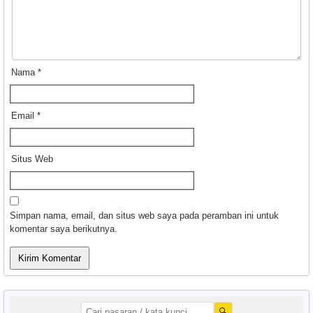
Nama
*
Email
*
Situs Web
Simpan nama, email, dan situs web saya pada peramban ini untuk
komentar saya berikutnya.
🔍