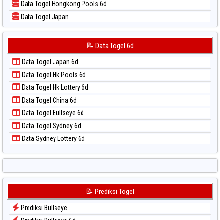
Data Togel Hongkong Pools 6d
📝 Pola Dasar Sydney Lottery 6d
Data Togel Japan
📝 Pola Dasar Sydney Lotto
Data Togel Japan 6d
📝 Pola Dasar Sydney Pools 6d
Data Togel Korea
📝 Data Togel 6d
📝 Pola Dasar Taipei
Data Togel Kuda Lari
📝 Pola Dasar Taiwan
Data Togel Japan 6d
Data Togel Magnum Cambodia
Data Togel Hk Pools 6d
Data Togel Nagoya
Data Togel Hk Lottery 6d
Data Togel North Carolina Day
Data Togel China 6d
Data Togel Pcso
Data Togel Bullseye 6d
Data Togel Sao Paulo
Data Togel Sydney 6d
Data Togel Singapore
Data Sydney Lottery 6d
Data Togel Sydney
Data Togel Sydney Lottery
Data Togel Sydney Lottery 6d
Data Togel Sydney Lotto
📝 Prediksi Togel
Data Togel Sydney Pools 6d
Prediksi Bullseye
Data Togel Taipei