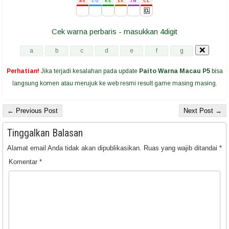
AS
CO
KE
EK
JM
CL
🆑
Cek warna perbaris - masukkan 4digit
Perhatian!
Jika terjadi kesalahan pada update
Paito Warna Macau P5
bisa
langsung komen atau merujuk ke web resmi result game masing masing.
← Previous Post
Next Post →
Tinggalkan Balasan
Alamat email Anda tidak akan dipublikasikan.
Ruas yang wajib ditandai
*
Komentar
*