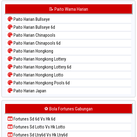
Paito Warna Korea
📝 Paito Warna Harian
Paito Warna Kuda Lari
Paito Harian Bullseye
Paito Warna Magnum Cambodia
Paito Harian Bullseye 6d
Paito Warna Nagoya
Paito Harian Chinapools
Paito Warna New York Midday
Paito Harian Chinapools 6d
Paito Warna North Carolina Day
Paito Harian Hongkong
Paito Warna Pcso
Paito Harian Hongkong Lottery
Paito Warna Pennsylvania Day
Paito Harian Hongkong Lottery 6d
Paito Warna Sao Paulo
Paito Harian Hongkong Lotto
Paito Warna Singapore
Paito Harian Hongkong Pools 6d
Paito Warna Sydney
Paito Harian Japan
Paito Warna Sydney Lottery
Paito Harian Japan 6d
Paito Warna Sydney Lottery 6d
Paito Harian Korea
⚽ Bola Fortunes Gabungan
Paito Warna Sydney Lotto
Paito Harian Kuda Lari
Paito Warna Sydney Pools 6d
Fortunes Sd 6d Vs Hk 6d
Paito Harian Magnum Cambodia
Paito Warna Taipei
Fortunes Sd Lotto Vs Hk Lotto
Paito Harian Nagoya
Paito Warna Taiwan
Fortunes Sd Ltry6d Vs Hk Ltry6d