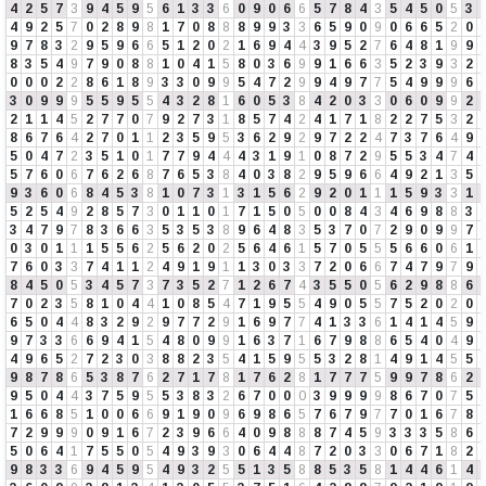
4
2
5
7
3
9
4
5
9
5
6
1
3
3
6
0
9
0
6
6
5
7
8
4
3
5
4
5
0
5
3
4
9
2
5
7
0
2
8
9
8
1
7
0
8
8
8
9
9
3
3
6
5
9
0
9
0
6
6
5
2
0
9
7
8
3
2
9
5
9
6
6
5
1
2
0
2
1
6
9
4
4
3
9
5
2
7
6
4
8
1
9
9
8
3
5
4
9
7
9
0
8
8
1
0
4
1
5
8
0
3
6
9
9
1
6
6
3
5
2
3
9
3
2
0
0
0
2
2
8
6
1
8
9
3
3
0
9
9
5
4
7
2
9
9
4
9
7
7
5
4
9
9
9
6
3
0
9
9
9
5
5
9
5
5
4
3
2
8
1
6
0
5
3
8
4
2
0
3
3
0
6
0
9
9
2
2
1
1
4
5
2
7
7
0
7
9
2
7
3
1
8
5
7
4
2
4
1
7
1
8
2
2
7
5
3
2
8
6
7
6
4
2
7
0
1
1
2
3
5
9
5
3
6
2
9
2
9
7
2
2
4
7
3
7
6
4
9
5
0
4
7
2
3
5
1
0
1
7
7
9
4
4
4
3
1
9
1
0
8
7
2
9
5
5
3
4
7
4
5
7
6
0
6
7
6
2
6
8
7
6
5
3
8
4
0
3
8
2
9
5
9
6
6
4
9
2
1
3
5
9
3
6
0
6
8
4
5
3
8
1
0
7
3
1
3
1
5
6
2
9
2
0
1
1
1
5
9
3
3
1
5
2
5
4
9
2
8
5
7
3
0
1
1
0
1
7
1
5
0
5
0
0
8
4
3
4
6
9
8
8
3
3
4
7
9
7
8
3
6
6
3
5
3
5
3
8
9
6
4
8
3
5
3
7
0
7
2
9
0
9
9
7
0
3
0
1
1
1
5
5
6
2
5
6
2
0
2
5
6
4
6
1
5
7
0
5
5
5
6
6
0
6
1
7
6
0
3
3
7
4
1
1
2
4
9
1
9
1
1
3
0
3
3
7
2
0
6
6
7
4
7
9
7
9
8
4
5
0
5
3
4
5
7
3
7
3
5
2
7
1
2
6
7
4
3
5
5
0
5
6
2
9
8
8
6
7
0
2
3
5
8
1
0
4
4
1
0
8
5
4
7
1
9
5
5
4
9
0
5
5
7
5
2
0
2
0
6
5
0
4
4
8
3
2
9
2
9
7
7
2
9
1
6
9
7
7
4
1
3
3
6
1
4
1
4
5
9
9
7
3
3
6
6
9
4
1
5
4
8
0
9
9
1
6
3
7
1
6
7
9
8
8
6
5
4
0
4
9
4
9
6
5
2
7
2
3
0
3
8
8
2
3
5
4
1
5
9
5
5
3
2
8
1
4
9
1
4
5
5
9
8
7
8
6
5
3
8
7
6
2
7
1
7
8
1
7
6
2
8
1
7
7
7
5
9
9
7
8
6
2
9
5
0
4
4
3
7
5
9
5
5
3
8
3
2
6
7
0
0
0
3
9
9
9
9
8
6
7
0
7
5
1
6
6
8
5
1
0
0
6
6
9
1
9
0
9
6
9
8
6
5
7
6
7
9
7
7
0
1
6
7
8
7
2
9
9
9
0
9
1
6
7
2
3
9
6
6
4
0
9
8
8
8
7
4
5
9
3
3
3
5
8
6
5
0
6
4
1
7
5
5
0
5
4
9
3
9
3
0
6
4
4
8
7
2
0
3
3
0
6
7
1
8
2
9
8
3
3
6
9
4
5
9
5
4
9
3
2
5
5
1
3
5
8
8
5
3
5
8
1
4
4
6
1
4