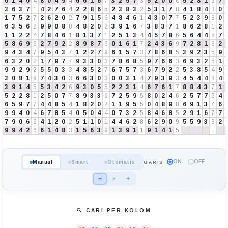
0
1
4
0
4
8
0
4
9
4
6
6
1
6
7
3
2
5
7
3
5
2
0
0
0
5
2
8
1
9
7
3
6
3
7
1
4
2
7
6
4
2
2
8
6
5
2
3
8
3
2
5
3
1
7
8
4
1
8
4
3
0
1
7
5
2
7
2
6
2
0
2
7
9
1
5
6
4
8
4
6
1
4
3
0
7
7
5
2
3
9
3
0
6
3
5
6
2
9
9
0
8
8
4
8
2
0
2
3
9
1
6
7
3
8
3
7
1
8
6
2
8
1
2
1
1
2
2
4
7
8
4
6
1
8
1
3
7
1
2
5
1
3
4
4
5
7
8
6
5
6
4
4
8
7
5
8
6
9
6
2
7
9
2
2
8
9
8
7
6
0
1
6
1
7
2
4
3
6
9
7
2
8
1
9
2
9
4
3
4
7
9
5
4
3
7
1
2
2
7
9
6
1
5
7
3
7
8
6
8
5
3
9
2
3
5
9
6
3
2
0
2
1
7
9
7
7
9
3
3
0
3
7
8
6
8
5
9
7
6
6
3
6
9
3
2
5
1
9
9
2
9
2
5
5
0
3
3
4
8
5
2
7
6
7
5
7
3
6
7
9
2
2
5
3
8
5
4
9
3
0
8
1
9
7
4
3
0
3
6
6
3
0
3
0
0
3
1
4
7
9
3
9
3
4
5
4
4
8
4
3
9
1
4
5
5
3
4
2
6
9
3
0
5
5
2
2
3
1
4
6
7
6
1
7
8
8
4
3
7
1
5
2
2
8
1
2
5
0
7
7
8
9
3
3
6
7
2
5
9
5
8
0
2
4
6
2
5
7
7
5
4
6
5
9
7
7
4
4
8
5
4
1
8
2
0
2
1
1
9
5
5
0
4
8
9
8
6
9
1
3
4
6
9
9
4
0
4
6
7
8
5
4
0
5
0
4
4
0
7
3
2
5
8
4
6
8
5
2
9
1
6
7
7
7
9
0
6
6
4
1
2
0
2
5
1
1
0
1
4
4
6
2
8
6
2
9
0
9
5
5
9
3
3
2
9
9
4
2
6
6
1
4
8
3
1
5
6
3
9
1
3
9
1
1
9
1
4
1
5
.
ON
OFF
Manual
Smart
Otomatis
GARIS
☀
⚡
✦
🔍 CARI PER KOLOM