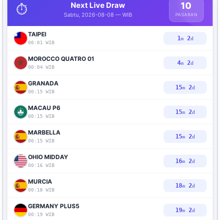
Next Live Draw
10
⏱️
Sabtu, 2026-08-08 — WIB
PASARAN
TAIPEI
1
0
m
d
00:01 WIB
MOROCCO QUATRO 01
4
0
m
d
00:04 WIB
GRANADA
15
0
m
d
00:15 WIB
MACAU P6
15
0
m
d
00:15 WIB
MARBELLA
15
0
m
d
00:15 WIB
OHIO MIDDAY
16
0
m
d
00:16 WIB
MURCIA
18
0
m
d
00:18 WIB
GERMANY PLUS5
19
0
m
d
00:19 WIB