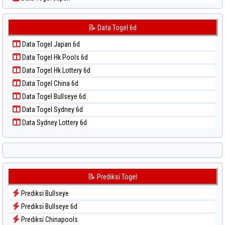
📝 Pola Dasar Sydney Lotto
Data Togel Japan 6d
📝 Pola Dasar Sydney Pools 6d
Data Togel Korea
📝 Data Togel 6d
📝 Pola Dasar Taipei
Data Togel Kuda Lari
📝 Pola Dasar Taiwan
Data Togel Japan 6d
Data Togel Magnum Cambodia
Data Togel Hk Pools 6d
Data Togel Nagoya
Data Togel Hk Lottery 6d
Data Togel North Carolina Day
Data Togel China 6d
Data Togel Pcso
Data Togel Bullseye 6d
Data Togel Sao Paulo
Data Togel Sydney 6d
Data Togel Singapore
Data Sydney Lottery 6d
Data Togel Sydney
Data Togel Sydney Lottery
Data Togel Sydney Lottery 6d
Data Togel Sydney Lotto
📝 Prediksi Togel
Data Togel Sydney Pools 6d
Prediksi Bullseye
Data Togel Taipei
Prediksi Bullseye 6d
Data Togel Taiwan
Prediksi Chinapools