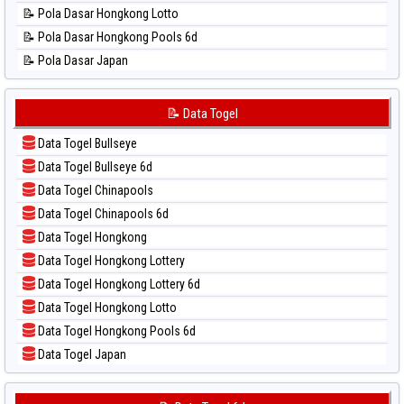
📊 Statistik Sao Paulo
📝 Pola Dasar Hongkong Lotto
📊 Statistik Singapore
📝 Pola Dasar Hongkong Pools 6d
📊 Statistik Sydney
📝 Pola Dasar Japan
📊 Statistik Sydney Lottery
📝 Pola Dasar Japan 6d
📊 Statistik Sydney Lottery 6d
📝 Pola Dasar Korea
📝 Data Togel
📊 Statistik Sydney Lotto
📝 Pola Dasar Kuda Lari
📊 Statistik Sydney Pools 6d
Data Togel Bullseye
📝 Pola Dasar Magnum Cambodia
📊 Statistik Taipei
Data Togel Bullseye 6d
📝 Pola Dasar Nagoya
📊 Statistik Taiwan
Data Togel Chinapools
📝 Pola Dasar North Carolina Day
Data Togel Chinapools 6d
📝 Pola Dasar Pcso
Data Togel Hongkong
📝 Pola Dasar Sao Paulo
Data Togel Hongkong Lottery
📝 Pola Dasar Singapore
Data Togel Hongkong Lottery 6d
📝 Pola Dasar Sydney
Data Togel Hongkong Lotto
📝 Pola Dasar Sydney Lottery
Data Togel Hongkong Pools 6d
📝 Pola Dasar Sydney Lottery 6d
Data Togel Japan
📝 Pola Dasar Sydney Lotto
Data Togel Japan 6d
📝 Pola Dasar Sydney Pools 6d
Data Togel Korea