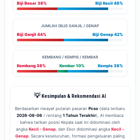
Biji Besar 38%
Biji Kecil 48%
JUMLAH (BIJI) GANJIL / GENAP
Biji Ganjil 44%
Biji Genap 42%
KEMBANG / KEMPIS / KEMBAR
Kembang 38%
Kembar 10%
Kempis 38%
💡
Kesimpulan & Rekomendasi AI
Berdasarkan riwayat putaran pasaran
Pcso
(data terbaru
2026-08-06
/ rentang
1 Tahun Terakhir
), AI membaca
bahwa tarikan posisi Kepala saat ini didominasi oleh
angka
Kecil - Genap
, dan Ekor didominasi angka
Kecil -
Genap
. Secara keseluruhan, formasi pengeluaran paling