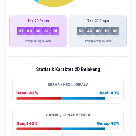
Top 2D Panas
Top 2D Dingin
07
00
30
61
74
52
45
40
19
99
Paling sering muncul
Paling jarang muncul
Statistik Karakter 2D Belakang
BESAR / KECIL KEPALA
Besar 43%
Kecil 43%
GANJIL / GENAP KEPALA
Ganjil 43%
Genap 43%