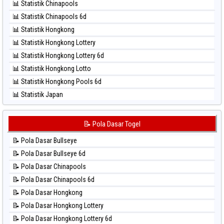
📊 Statistik Chinapools
⚽ Bola Hitam North Carolina Day
📊 Statistik Chinapools 6d
⚽ Bola Hitam Pcso
📊 Statistik Hongkong
⚽ Bola Hitam Sao Paulo
📊 Statistik Hongkong Lottery
⚽ Bola Hitam Singapore
📊 Statistik Hongkong Lottery 6d
⚽ Bola Hitam Sydney
📊 Statistik Hongkong Lotto
⚽ Bola Hitam Sydney Lottery
📊 Statistik Hongkong Pools 6d
⚽ Bola Hitam Sydney Lottery 6d
📊 Statistik Japan
⚽ Bola Hitam Sydney Lotto
📊 Statistik Japan 6d
⚽ Bola Hitam Sydney Pools 6d
📊 Statistik Korea
📝 Pola Dasar Togel
⚽ Bola Hitam Taipei
📊 Statistik Kuda Lari
⚽ Bola Hitam Taiwan
📝 Pola Dasar Bullseye
📊 Statistik Magnum Cambodia
📝 Pola Dasar Bullseye 6d
📊 Statistik Nagoya
📝 Pola Dasar Chinapools
📊 Statistik New York Midday
📝 Pola Dasar Chinapools 6d
📊 Statistik North Carolina Day
📝 Pola Dasar Hongkong
📊 Statistik Pcso
📝 Pola Dasar Hongkong Lottery
📊 Statistik Pennsylvania Day
📝 Pola Dasar Hongkong Lottery 6d