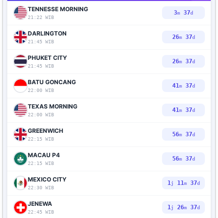
TENNESSE MORNING
3
36
m
d
21:22 WIB
DARLINGTON
26
36
m
d
21:45 WIB
PHUKET CITY
26
36
m
d
21:45 WIB
BATU GONCANG
41
36
m
d
22:00 WIB
TEXAS MORNING
41
36
m
d
22:00 WIB
GREENWICH
56
36
m
d
22:15 WIB
MACAU P4
56
36
m
d
22:15 WIB
MEXICO CITY
1
11
36
j
m
d
22:30 WIB
JENEWA
1
26
36
j
m
d
22:45 WIB