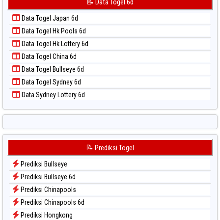
📝 Data Togel 6d
📝 Pola Dasar Taipei
Data Togel Kuda Lari
📝 Pola Dasar Taiwan
Data Togel Japan 6d
Data Togel Magnum Cambodia
Data Togel Hk Pools 6d
Data Togel Nagoya
Data Togel Hk Lottery 6d
Data Togel North Carolina Day
Data Togel China 6d
Data Togel Pcso
Data Togel Bullseye 6d
Data Togel Sao Paulo
Data Togel Sydney 6d
Data Togel Singapore
Data Sydney Lottery 6d
Data Togel Sydney
Data Togel Sydney Lottery
Data Togel Sydney Lottery 6d
Data Togel Sydney Lotto
📝 Prediksi Togel
Data Togel Sydney Pools 6d
Prediksi Bullseye
Data Togel Taipei
Prediksi Bullseye 6d
Data Togel Taiwan
Prediksi Chinapools
Prediksi Chinapools 6d
Prediksi Hongkong