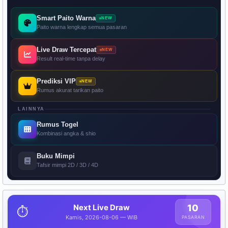
Smart Paito Warna
NEW
Paito warna lengkap semua pasaran
Live Draw Tercepat
NEW
Result real-time tanpa delay
Prediksi VIP
NEW
Rumus akurat tarikan paito
LAINNYA
Rumus Togel
Kombinasi angka & shio
Buku Mimpi
Tafsir mimpi 2D / 3D / 4D
Next Live Draw
10
⏱️
Kamis, 2026-08-06 — WIB
PASARAN