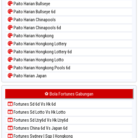
Paito Harian Bullseye
Paito Warna Magnum Cambodia
Paito Harian Bullseye 6d
Paito Warna Nagoya
Paito Harian Chinapools
Paito Warna New York Midday
Paito Harian Chinapools 6d
Paito Warna North Carolina Day
Paito Harian Hongkong
Paito Warna Pcso
Paito Harian Hongkong Lottery
Paito Warna Pennsylvania Day
Paito Harian Hongkong Lottery 6d
Paito Warna Sao Paulo
Paito Harian Hongkong Lotto
Paito Warna Singapore
Paito Harian Hongkong Pools 6d
Paito Warna Sydney
Paito Harian Japan
Paito Warna Sydney Lottery
Paito Harian Japan 6d
Paito Warna Sydney Lottery 6d
Paito Harian Korea
⚽ Bola Fortunes Gabungan
Paito Warna Sydney Lotto
Paito Harian Kuda Lari
Paito Warna Sydney Pools 6d
Fortunes Sd 6d Vs Hk 6d
Paito Harian Magnum Cambodia
Paito Warna Taipei
Fortunes Sd Lotto Vs Hk Lotto
Paito Harian Nagoya
Paito Warna Taiwan
Fortunes Sd Ltry6d Vs Hk Ltry6d
Paito Harian New York Midday
Fortunes China 6d Vs Japan 6d
Paito Harian North Carolina Day
Fortunes Sydney | Sgp | Hongkong