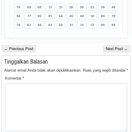
74
89
08
12
21
28
29
33
36
46
54
77
90
91
94
45
40
19
99
79
76
62
48
43
39
31
14
13
06
98
← Previous Post
Next Post →
Tinggalkan Balasan
Alamat email Anda tidak akan dipublikasikan.
Ruas yang wajib ditandai
*
Komentar
*