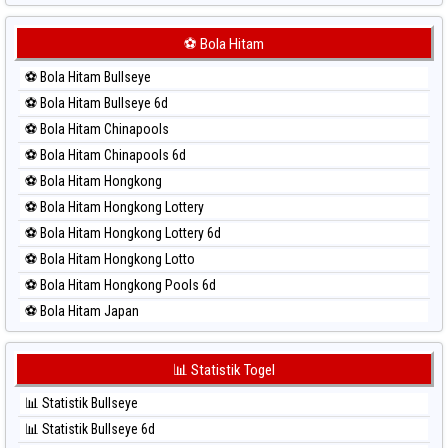
⚽ Bola Merah Japan 6d
⚽ Bola Merah Korea
⚽ Bola Hitam
⚽ Bola Merah Kuda Lari
⚽ Bola Hitam Bullseye
⚽ Bola Merah Magnum Cambodia
⚽ Bola Hitam Bullseye 6d
⚽ Bola Merah Nagoya
⚽ Bola Hitam Chinapools
⚽ Bola Merah North Carolina Day
⚽ Bola Hitam Chinapools 6d
⚽ Bola Merah Pcso
⚽ Bola Hitam Hongkong
⚽ Bola Merah Sao Paulo
⚽ Bola Hitam Hongkong Lottery
⚽ Bola Merah Singapore
⚽ Bola Hitam Hongkong Lottery 6d
⚽ Bola Merah Sydney
⚽ Bola Hitam Hongkong Lotto
⚽ Bola Merah Sydney Lottery
⚽ Bola Hitam Hongkong Pools 6d
⚽ Bola Merah Sydney Lottery 6d
⚽ Bola Hitam Japan
⚽ Bola Merah Sydney Lotto
⚽ Bola Hitam Japan 6d
⚽ Bola Merah Sydney Pools 6d
⚽ Bola Hitam Korea
📊 Statistik Togel
⚽ Bola Merah Taipei
⚽ Bola Hitam Kuda Lari
⚽ Bola Merah Taiwan
📊 Statistik Bullseye
⚽ Bola Hitam Magnum Cambodia
📊 Statistik Bullseye 6d
⚽ Bola Hitam Nagoya