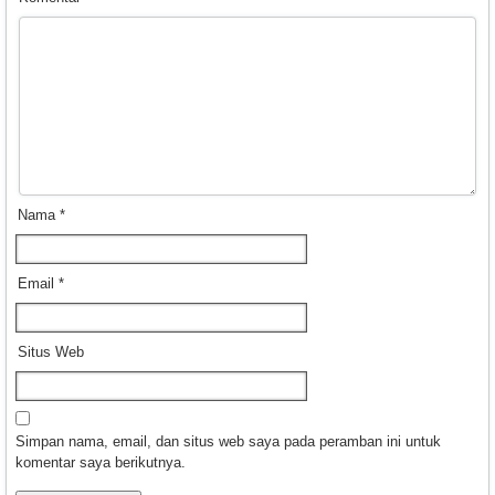
Nama
*
Email
*
Situs Web
Simpan nama, email, dan situs web saya pada peramban ini untuk
komentar saya berikutnya.