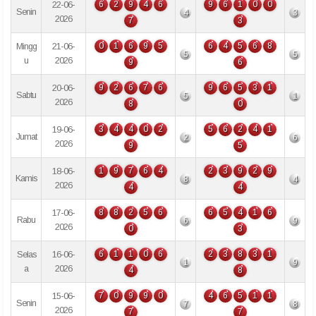
6
2
9
4
6
9
6
1
0
0
22-06-
Senin
4
3
2026
7
3
0
1
6
9
5
6
4
5
6
8
Mingg
21-06-
5
5
u
2026
9
6
9
2
6
7
6
9
6
5
3
1
20-06-
Sabtu
5
1
2026
8
0
3
4
4
0
2
5
6
2
4
1
19-06-
Jumat
2
6
2026
9
5
1
9
7
6
4
2
3
9
2
9
18-06-
Kamis
8
4
2026
4
4
8
8
2
5
6
6
5
4
1
6
17-06-
Rabu
6
9
2026
0
3
6
1
1
0
6
2
3
8
3
1
Selas
16-06-
1
9
a
2026
4
8
7
0
9
9
0
4
6
5
1
1
15-06-
Senin
7
8
2026
7
7