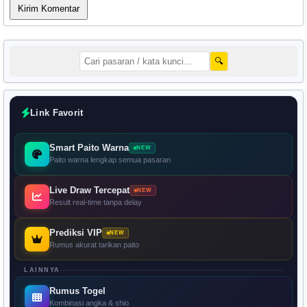
🔍
Link Favorit
Smart Paito Warna
NEW
Paito warna lengkap semua pasaran
Live Draw Tercepat
NEW
Result real-time tanpa delay
Prediksi VIP
NEW
Rumus akurat tarikan paito
LAINNYA
Rumus Togel
Kombinasi angka & shio