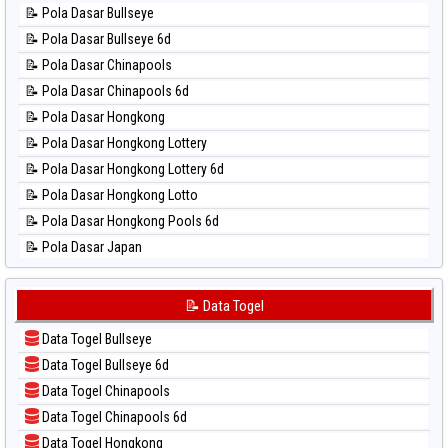
⚽ Bola Hitam Taiwan
📝 Pola Dasar Bullseye
📊 Statistik Magnum Cambodia
📝 Pola Dasar Bullseye 6d
📊 Statistik Nagoya
📝 Pola Dasar Chinapools
📊 Statistik New York Midday
📝 Pola Dasar Chinapools 6d
📊 Statistik North Carolina Day
📝 Pola Dasar Hongkong
📊 Statistik Pcso
📝 Pola Dasar Hongkong Lottery
📊 Statistik Pennsylvania Day
📝 Pola Dasar Hongkong Lottery 6d
📊 Statistik Sao Paulo
📝 Pola Dasar Hongkong Lotto
📊 Statistik Singapore
📝 Pola Dasar Hongkong Pools 6d
📊 Statistik Sydney
📝 Pola Dasar Japan
📊 Statistik Sydney Lottery
📝 Pola Dasar Japan 6d
📊 Statistik Sydney Lottery 6d
📝 Pola Dasar Korea
📝 Data Togel
📊 Statistik Sydney Lotto
📝 Pola Dasar Kuda Lari
📊 Statistik Sydney Pools 6d
Data Togel Bullseye
📝 Pola Dasar Magnum Cambodia
📊 Statistik Taipei
Data Togel Bullseye 6d
📝 Pola Dasar Nagoya
📊 Statistik Taiwan
Data Togel Chinapools
📝 Pola Dasar North Carolina Day
Data Togel Chinapools 6d
📝 Pola Dasar Pcso
Data Togel Hongkong