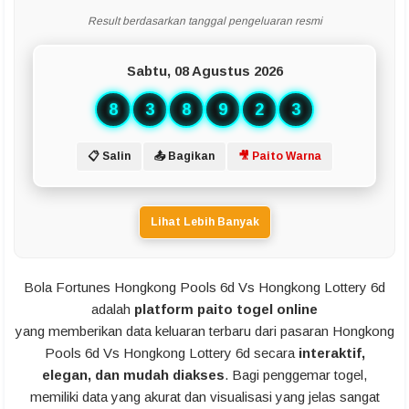
Result berdasarkan tanggal pengeluaran resmi
Sabtu, 08 Agustus 2026
8
3
8
9
2
3
📋 Salin
📤 Bagikan
🎥 Paito Warna
Lihat Lebih Banyak
Bola Fortunes Hongkong Pools 6d Vs Hongkong Lottery 6d
adalah
platform paito togel online
yang memberikan data keluaran terbaru dari pasaran Hongkong
Pools 6d Vs Hongkong Lottery 6d secara
interaktif,
elegan, dan mudah diakses
. Bagi penggemar togel,
memiliki data yang akurat dan visualisasi yang jelas sangat