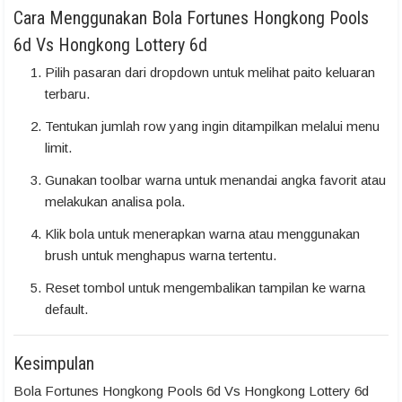
Cara Menggunakan Bola Fortunes Hongkong Pools
6d Vs Hongkong Lottery 6d
Pilih pasaran dari dropdown untuk melihat paito keluaran
terbaru.
Tentukan jumlah row yang ingin ditampilkan melalui menu
limit.
Gunakan toolbar warna untuk menandai angka favorit atau
melakukan analisa pola.
Klik bola untuk menerapkan warna atau menggunakan
brush untuk menghapus warna tertentu.
Reset tombol untuk mengembalikan tampilan ke warna
default.
Kesimpulan
Bola Fortunes Hongkong Pools 6d Vs Hongkong Lottery 6d