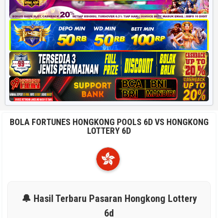
BOLA FORTUNES HONGKONG POOLS 6D VS HONGKONG
LOTTERY 6D
🔔 Hasil Terbaru Pasaran Hongkong Lottery
6d