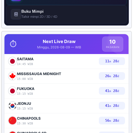
Buku Mimpi
Tafsir mimpi 2D / 3D / 4D
Next Live Draw
10
⏱️
Minggu, 2026-08-09 — WIB
PASARAN
SAITAMA
11
26
m
d
14:45 WIB
MISSISSAUGA MIDNIGHT
26
26
m
d
15:00 WIB
FUKUOKA
41
26
m
d
15:15 WIB
JEONJU
41
26
m
d
15:15 WIB
CHINAPOOLS
56
26
m
d
15:30 WIB