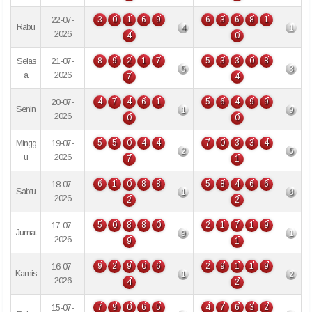
3
0
1
6
9
6
3
6
8
1
22-07-
Rabu
4
1
2026
4
0
8
9
2
1
7
5
3
3
0
8
Selas
21-07-
5
3
a
2026
7
4
4
7
4
6
1
5
6
4
9
9
20-07-
Senin
1
9
2026
0
0
5
5
0
4
4
7
0
3
3
4
Mingg
19-07-
2
5
u
2026
7
1
6
1
0
8
8
5
8
4
6
6
18-07-
Sabtu
1
8
2026
2
2
5
0
8
8
0
2
1
7
1
9
17-07-
Jumat
9
1
2026
9
1
9
2
9
0
6
2
9
1
1
9
16-07-
Kamis
1
2
2026
4
2
7
9
0
6
5
4
7
6
3
2
15-07-