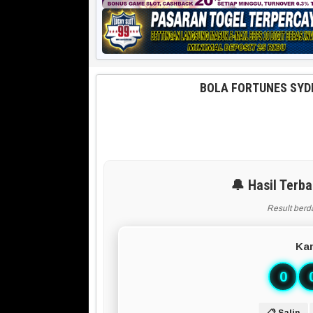
BOLA FORTUNES SYDN
🔔 Hasil Terb
Result berd
Kam
0
📋 Salin