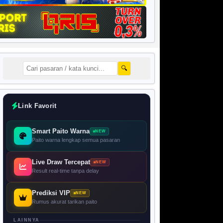
🔍
Link Favorit
Smart Paito Warna
NEW
Paito warna lengkap semua pasaran
Live Draw Tercepat
NEW
Result real-time tanpa delay
Prediksi VIP
NEW
Rumus akurat tarikan paito
LAINNYA