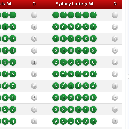
ls 6d
D
Sydney Lottery 6d
D
.
.
.
.
.
.
.
.
.
.
1
6
7
0
0
9
3
3
2
5
9
9
9
1
9
7
7
8
0
8
4
8
3
0
4
8
4
1
9
1
3
7
1
2
7
5
3
5
8
4
3
5
8
3
5
8
3
4
0
4
8
7
6
6
3
1
1
6
4
1
0
1
1
2
4
2
0
2
9
2
5
7
3
6
2
9
4
1
8
9
0
4
4
9
5
1
0
3
4
7