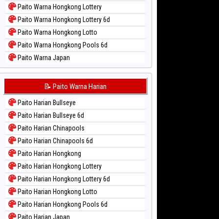
Paito Warna Hongkong Lottery
Paito Warna Hongkong Lottery 6d
Paito Warna Hongkong Lotto
Paito Warna Hongkong Pools 6d
Paito Warna Japan
Paito Warna Japan 6d
Paito Warna Korea
📝 Paito Warna Harian
Paito Warna Kuda Lari
Paito Harian Bullseye
Paito Warna Magnum Cambodia
Paito Harian Bullseye 6d
Paito Warna Nagoya
Paito Harian Chinapools
Paito Warna New York Midday
Paito Harian Chinapools 6d
Paito Warna North Carolina Day
Paito Harian Hongkong
Paito Warna Pcso
Paito Harian Hongkong Lottery
Paito Warna Pennsylvania Day
Paito Harian Hongkong Lottery 6d
Paito Warna Sao Paulo
Paito Harian Hongkong Lotto
Paito Warna Singapore
Paito Harian Hongkong Pools 6d
Paito Warna Sydney
Paito Harian Japan