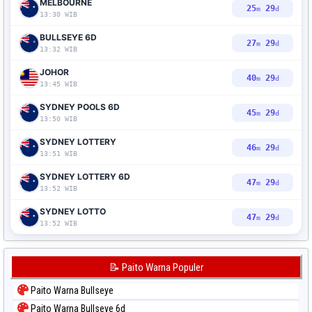
MELBOURNE
25
28
m
d
13:30 WIB
BULLSEYE 6D
27
28
m
d
13:32 WIB
JOHOR
40
28
m
d
13:45 WIB
SYDNEY POOLS 6D
45
28
m
d
13:50 WIB
SYDNEY LOTTERY
46
28
m
d
13:51 WIB
SYDNEY LOTTERY 6D
47
28
m
d
13:52 WIB
SYDNEY LOTTO
47
28
m
d
13:52 WIB
📝 Paito Warna Populer
Paito Warna Bullseye
Paito Warna Bullseye 6d