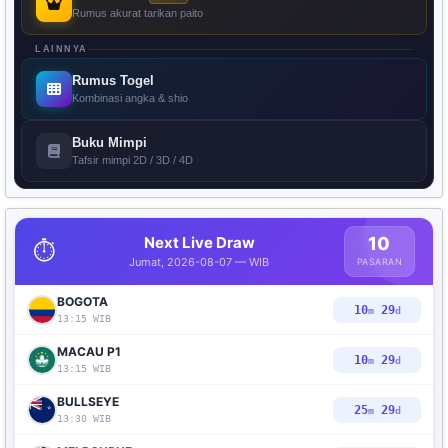
Rumus akurat tarikan paito
LAINNYA
Rumus Togel
Kombinasi angka & shio
Buku Mimpi
Tafsir mimpi 2D / 3D / 4D
Next Live Draw
10
⏱️
Jumat, 2026-08-07 — WIB
PASARAN
BOGOTA
10
28
m
d
13:15 WIB
MACAU P1
10
28
m
d
13:15 WIB
BULLSEYE
25
28
m
d
13:30 WIB