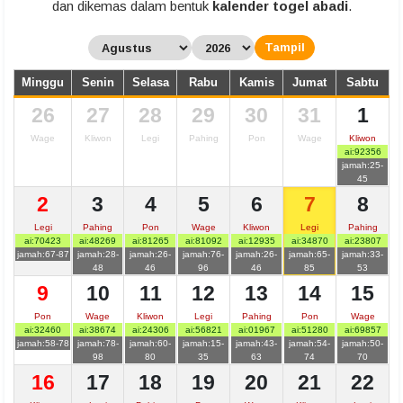
dan dikemas dalam bentuk
kalender togel abadi
.
Tampil
Minggu
Senin
Selasa
Rabu
Kamis
Jumat
Sabtu
26
27
28
29
30
31
1
Wage
Kliwon
Legi
Pahing
Pon
Wage
Kliwon
ai:92356
jamah:25-
45
2
3
4
5
6
7
8
Legi
Pahing
Pon
Wage
Kliwon
Legi
Pahing
ai:70423
ai:48269
ai:81265
ai:81092
ai:12935
ai:34870
ai:23807
jamah:67-87
jamah:28-
jamah:26-
jamah:76-
jamah:26-
jamah:65-
jamah:33-
48
46
96
46
85
53
9
10
11
12
13
14
15
Pon
Wage
Kliwon
Legi
Pahing
Pon
Wage
ai:32460
ai:38674
ai:24306
ai:56821
ai:01967
ai:51280
ai:69857
jamah:58-78
jamah:78-
jamah:60-
jamah:15-
jamah:43-
jamah:54-
jamah:50-
98
80
35
63
74
70
16
17
18
19
20
21
22