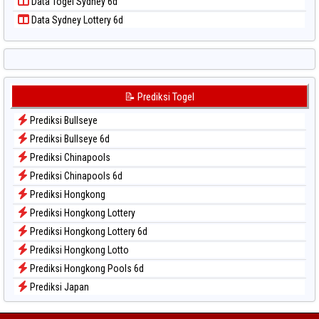
Data Togel Sydney 6d
Data Togel Singapore
Data Sydney Lottery 6d
Data Togel Sydney
Data Togel Sydney Lottery
Data Togel Sydney Lottery 6d
Data Togel Sydney Lotto
📝 Prediksi Togel
Data Togel Sydney Pools 6d
Prediksi Bullseye
Data Togel Taipei
Prediksi Bullseye 6d
Data Togel Taiwan
Prediksi Chinapools
Prediksi Chinapools 6d
Prediksi Hongkong
Prediksi Hongkong Lottery
Prediksi Hongkong Lottery 6d
Prediksi Hongkong Lotto
Prediksi Hongkong Pools 6d
Prediksi Japan
Prediksi Japan 6d