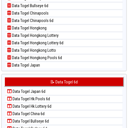
📝 Pola Dasar Magnum Cambodia
📊 Statistik Taipei
Data Togel Bullseye 6d
📝 Pola Dasar Nagoya
📊 Statistik Taiwan
Data Togel Chinapools
📝 Pola Dasar North Carolina Day
Data Togel Chinapools 6d
📝 Pola Dasar Pcso
Data Togel Hongkong
📝 Pola Dasar Sao Paulo
Data Togel Hongkong Lottery
📝 Pola Dasar Singapore
Data Togel Hongkong Lottery 6d
📝 Pola Dasar Sydney
Data Togel Hongkong Lotto
📝 Pola Dasar Sydney Lottery
Data Togel Hongkong Pools 6d
📝 Pola Dasar Sydney Lottery 6d
Data Togel Japan
📝 Pola Dasar Sydney Lotto
Data Togel Japan 6d
📝 Pola Dasar Sydney Pools 6d
Data Togel Korea
📝 Data Togel 6d
📝 Pola Dasar Taipei
Data Togel Kuda Lari
📝 Pola Dasar Taiwan
Data Togel Japan 6d
Data Togel Magnum Cambodia
Data Togel Hk Pools 6d
Data Togel Nagoya
Data Togel Hk Lottery 6d
Data Togel North Carolina Day
Data Togel China 6d
Data Togel Pcso
Data Togel Bullseye 6d
Data Togel Sao Paulo