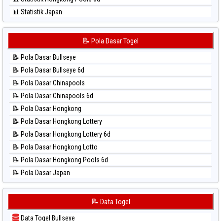
⚽ Bola Hitam Sydney Lottery 6d
📊 Statistik Japan
⚽ Bola Hitam Sydney Lotto
📊 Statistik Japan 6d
⚽ Bola Hitam Sydney Pools 6d
📊 Statistik Korea
📝 Pola Dasar Togel
⚽ Bola Hitam Taipei
📊 Statistik Kuda Lari
⚽ Bola Hitam Taiwan
📝 Pola Dasar Bullseye
📊 Statistik Magnum Cambodia
📝 Pola Dasar Bullseye 6d
📊 Statistik Nagoya
📝 Pola Dasar Chinapools
📊 Statistik New York Midday
📝 Pola Dasar Chinapools 6d
📊 Statistik North Carolina Day
📝 Pola Dasar Hongkong
📊 Statistik Pcso
📝 Pola Dasar Hongkong Lottery
📊 Statistik Pennsylvania Day
📝 Pola Dasar Hongkong Lottery 6d
📊 Statistik Sao Paulo
📝 Pola Dasar Hongkong Lotto
📊 Statistik Singapore
📝 Pola Dasar Hongkong Pools 6d
📊 Statistik Sydney
📝 Pola Dasar Japan
📊 Statistik Sydney Lottery
📝 Pola Dasar Japan 6d
📊 Statistik Sydney Lottery 6d
📝 Pola Dasar Korea
📝 Data Togel
📊 Statistik Sydney Lotto
📝 Pola Dasar Kuda Lari
📊 Statistik Sydney Pools 6d
Data Togel Bullseye