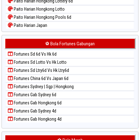
Paito Harian Hongkong Lottery 6d
Paito Warna Sao Paulo
Paito Harian Hongkong Lotto
Paito Warna Singapore
Paito Harian Hongkong Pools 6d
Paito Warna Sydney
Paito Harian Japan
Paito Warna Sydney Lottery
Paito Harian Japan 6d
Paito Warna Sydney Lottery 6d
Paito Harian Korea
⚽ Bola Fortunes Gabungan
Paito Warna Sydney Lotto
Paito Harian Kuda Lari
Paito Warna Sydney Pools 6d
Fortunes Sd 6d Vs Hk 6d
Paito Harian Magnum Cambodia
Paito Warna Taipei
Fortunes Sd Lotto Vs Hk Lotto
Paito Harian Nagoya
Paito Warna Taiwan
Fortunes Sd Ltry6d Vs Hk Ltry6d
Paito Harian New York Midday
Fortunes China 6d Vs Japan 6d
Paito Harian North Carolina Day
Fortunes Sydney | Sgp | Hongkong
Paito Harian Pcso
Fortunes Gab Sydney 6d
Paito Harian Pennsylvania Day
Fortunes Gab Hongkong 6d
Paito Harian Sao Paulo
Fortunes Gab Sydney 4d
Paito Harian Singapore
Fortunes Gab Hongkong 4d
Paito Harian Sydney
Paito Harian Sydney Lottery
Paito Harian Sydney Lottery 6d