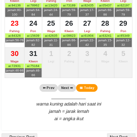
Kliwon
Legi
Pahing
Pon
Wage
Kliwon
Legi
ai:94136
ai:78962
ai:13420
ai:73189
ai:82435
ai:05437
ai:62197
jamah:80-
jamah:64-
jamah:24-
jamah:59-
jamah:17-
jamah:66-
jamah:59-
100
84
44
79
37
86
79
23
24
25
26
27
28
29
Pahing
Pon
Wage
Kliwon
Legi
Pahing
Pon
ai:84326
ai:15639
ai:42635
ai:08623
ai:61904
ai:63241
ai:85349
jamah:56-76
jamah:62-
jamah:11-
jamah:66-
jamah:22-
jamah:15-
jamah:12-
82
31
86
42
35
32
30
31
1
2
3
4
5
Wage
Kliwon
Legi
Pahing
Pon
Wage
Kliwon
ai:72931
ai:75164
jamah:46-66
jamah:46-
66
⬅ Prev
Next ➡
📅 Today
______________
warna kuning adalah hari saat ini
jamah = jarak lemah
ai = angka ikut