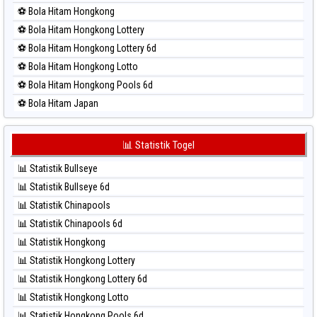
⚽ Bola Merah Pcso
⚽ Bola Hitam Hongkong
⚽ Bola Merah Sao Paulo
⚽ Bola Hitam Hongkong Lottery
⚽ Bola Merah Singapore
⚽ Bola Hitam Hongkong Lottery 6d
⚽ Bola Merah Sydney
⚽ Bola Hitam Hongkong Lotto
⚽ Bola Merah Sydney Lottery
⚽ Bola Hitam Hongkong Pools 6d
⚽ Bola Merah Sydney Lottery 6d
⚽ Bola Hitam Japan
⚽ Bola Merah Sydney Lotto
⚽ Bola Hitam Japan 6d
⚽ Bola Merah Sydney Pools 6d
⚽ Bola Hitam Korea
📊 Statistik Togel
⚽ Bola Merah Taipei
⚽ Bola Hitam Kuda Lari
⚽ Bola Merah Taiwan
📊 Statistik Bullseye
⚽ Bola Hitam Magnum Cambodia
📊 Statistik Bullseye 6d
⚽ Bola Hitam Nagoya
📊 Statistik Chinapools
⚽ Bola Hitam North Carolina Day
📊 Statistik Chinapools 6d
⚽ Bola Hitam Pcso
📊 Statistik Hongkong
⚽ Bola Hitam Sao Paulo
📊 Statistik Hongkong Lottery
⚽ Bola Hitam Singapore
📊 Statistik Hongkong Lottery 6d
⚽ Bola Hitam Sydney
📊 Statistik Hongkong Lotto
⚽ Bola Hitam Sydney Lottery
📊 Statistik Hongkong Pools 6d