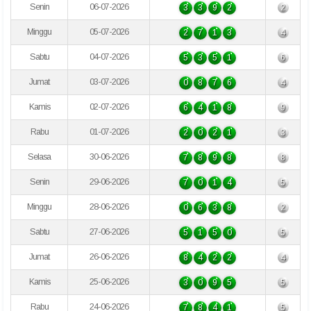
Senin
06-07-2026
3
3
9
2
2
Minggu
05-07-2026
2
7
1
3
4
Sabtu
04-07-2026
5
3
5
1
6
Jumat
03-07-2026
0
8
7
6
4
Kamis
02-07-2026
6
4
1
8
9
Rabu
01-07-2026
2
0
2
1
3
Selasa
30-06-2026
7
8
9
8
8
Senin
29-06-2026
7
0
1
4
5
Minggu
28-06-2026
0
6
3
8
2
Sabtu
27-06-2026
5
1
5
0
5
Jumat
26-06-2026
8
4
2
2
4
Kamis
25-06-2026
3
0
9
5
5
Rabu
24-06-2026
7
8
4
1
5