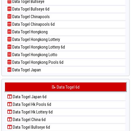
📊 Statistik Sydney Pools 6d
Data Togel Bullseye
📝 Pola Dasar Magnum Cambodia
📊 Statistik Taipei
Data Togel Bullseye 6d
📝 Pola Dasar Nagoya
📊 Statistik Taiwan
Data Togel Chinapools
📝 Pola Dasar North Carolina Day
Data Togel Chinapools 6d
📝 Pola Dasar Pcso
Data Togel Hongkong
📝 Pola Dasar Sao Paulo
Data Togel Hongkong Lottery
📝 Pola Dasar Singapore
Data Togel Hongkong Lottery 6d
📝 Pola Dasar Sydney
Data Togel Hongkong Lotto
📝 Pola Dasar Sydney Lottery
Data Togel Hongkong Pools 6d
📝 Pola Dasar Sydney Lottery 6d
Data Togel Japan
📝 Pola Dasar Sydney Lotto
Data Togel Japan 6d
📝 Pola Dasar Sydney Pools 6d
Data Togel Korea
📝 Data Togel 6d
📝 Pola Dasar Taipei
Data Togel Kuda Lari
📝 Pola Dasar Taiwan
Data Togel Japan 6d
Data Togel Magnum Cambodia
Data Togel Hk Pools 6d
Data Togel Nagoya
Data Togel Hk Lottery 6d
Data Togel North Carolina Day
Data Togel China 6d
Data Togel Pcso
Data Togel Bullseye 6d
Data Togel Sao Paulo