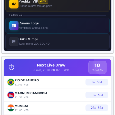
Prediksi VIP
NEW
Rumus akurat tarikan paito
LAINNYA
Rumus Togel
Kombinasi angka & shio
Buku Mimpi
Tafsir mimpi 2D / 3D / 4D
Next Live Draw
10
⏱️
Jumat, 2026-08-07 — WIB
PASARAN
RIO DE JANEIRO
8
48
m
d
11:45 WIB
MAGNUM CAMBODIA
13
48
m
d
11:50 WIB
MUMBAI
23
48
m
d
12:00 WIB