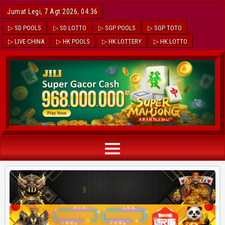
Jumat Legi, 7 Agt 2026, 04:36
▷ SD POOLS
▷ SD LOTTO
▷ SGP POOLS
▷ SGP TOTO
▷ LIVE CHINA
▷ HK POOLS
▷ HK LOTTERY
▷ HK LOTTO