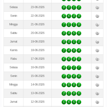
Selasa
23-06-2026
9
0
1
2
3
Senin
22-06-2026
5
6
3
0
3
Minggu
21-06-2026
7
1
1
9
1
Sabtu
20-06-2026
3
4
5
0
5
Jumat
19-06-2026
0
0
1
3
4
Kamis
18-06-2026
2
4
8
4
3
Rabu
17-06-2026
6
6
4
3
7
Selasa
16-06-2026
4
7
2
7
9
Senin
15-06-2026
7
1
8
0
8
Minggu
14-06-2026
6
5
9
3
3
Sabtu
13-06-2026
2
1
9
6
6
Jumat
12-06-2026
1
6
5
3
8