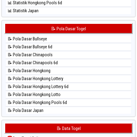
📊 Statistik Hongkong Pools 6d
⚽ Bola Hitam Sydney Lottery 6d
📊 Statistik Japan
⚽ Bola Hitam Sydney Lotto
📊 Statistik Japan 6d
⚽ Bola Hitam Sydney Pools 6d
📊 Statistik Korea
📝 Pola Dasar Togel
⚽ Bola Hitam Taipei
📊 Statistik Kuda Lari
⚽ Bola Hitam Taiwan
📝 Pola Dasar Bullseye
📊 Statistik Magnum Cambodia
📝 Pola Dasar Bullseye 6d
📊 Statistik Nagoya
📝 Pola Dasar Chinapools
📊 Statistik New York Midday
📝 Pola Dasar Chinapools 6d
📊 Statistik North Carolina Day
📝 Pola Dasar Hongkong
📊 Statistik Pcso
📝 Pola Dasar Hongkong Lottery
📊 Statistik Pennsylvania Day
📝 Pola Dasar Hongkong Lottery 6d
📊 Statistik Sao Paulo
📝 Pola Dasar Hongkong Lotto
📊 Statistik Singapore
📝 Pola Dasar Hongkong Pools 6d
📊 Statistik Sydney
📝 Pola Dasar Japan
📊 Statistik Sydney Lottery
📝 Pola Dasar Japan 6d
📊 Statistik Sydney Lottery 6d
📝 Pola Dasar Korea
📝 Data Togel
📊 Statistik Sydney Lotto
📝 Pola Dasar Kuda Lari