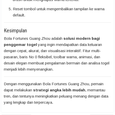
Reset tombol untuk mengembalikan tampilan ke warna
default.
Kesimpulan
Bola Fortunes Guang Zhou adalah
solusi modern bagi
penggemar togel
yang ingin mendapatkan data keluaran
dengan cepat, akurat, dan visualisasi interaktif. Fitur multi-
pasaran, baris No 0 fleksibel, toolbar warna, animasi, dan
desain elegan membuat pengalaman bermain dan analisa togel
menjadi lebih menyenangkan.
Dengan menggunakan Bola Fortunes Guang Zhou, pemain
dapat melakukan
strategi angka lebih mudah
, memantau
tren, dan tentunya meningkatkan peluang menang dengan data
yang lengkap dan terpercaya.