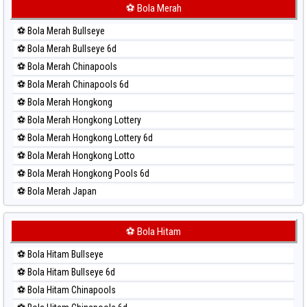
Paito Harian Sydney Lottery 6d
⚽ Bola Merah
Paito Harian Sydney Lotto
⚽ Bola Merah Bullseye
Paito Harian Sydney Pools 6d
⚽ Bola Merah Bullseye 6d
Paito Harian Taipei
⚽ Bola Merah Chinapools
Paito Harian Taiwan
⚽ Bola Merah Chinapools 6d
⚽ Bola Merah Hongkong
⚽ Bola Merah Hongkong Lottery
⚽ Bola Merah Hongkong Lottery 6d
⚽ Bola Merah Hongkong Lotto
⚽ Bola Merah Hongkong Pools 6d
⚽ Bola Merah Japan
⚽ Bola Merah Japan 6d
⚽ Bola Merah Korea
⚽ Bola Hitam
⚽ Bola Merah Kuda Lari
⚽ Bola Hitam Bullseye
⚽ Bola Merah Magnum Cambodia
⚽ Bola Hitam Bullseye 6d
⚽ Bola Merah Nagoya
⚽ Bola Hitam Chinapools
⚽ Bola Merah North Carolina Day