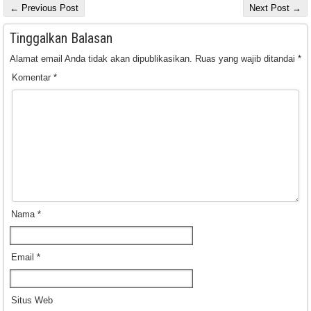
← Previous Post
Next Post →
Tinggalkan Balasan
Alamat email Anda tidak akan dipublikasikan.
Ruas yang wajib ditandai
*
Komentar
*
Nama
*
Email
*
Situs Web