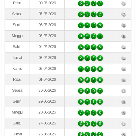
Rabu
08-07-2026
6
1
3
7
1
Selasa
07-07-2026
6
3
5
2
7
Senin
06-07-2026
7
7
3
9
3
Minggu
05-07-2026
8
5
7
1
8
Sabtu
04-07-2026
6
3
5
5
1
Jumat
03-07-2026
2
2
6
4
1
Kamis
02-07-2026
1
2
6
8
5
Rabu
01-07-2026
9
6
8
6
5
Selasa
30-06-2026
0
2
0
7
7
Senin
29-06-2026
9
7
1
8
9
Minggu
28-06-2026
7
7
6
0
6
Sabtu
27-06-2026
3
3
2
8
1
Jumat
26-06-2026
9
6
5
1
6