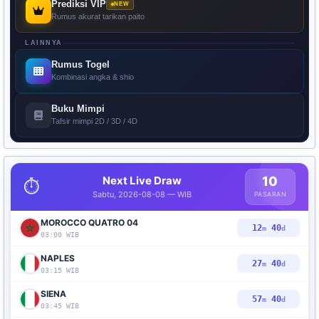
Prediksi VIP
NEW
Rumus akurat tarikan paito
LAINNYA
Rumus Togel
Kombinasi angka & shio
Buku Mimpi
Tafsir mimpi 2D / 3D / 4D
Next Live Draw
10
⏱️
Sabtu, 2026-08-08 — WIB
PASARAN
MOROCCO QUATRO 04
12
39
m
d
03:00 WIB
NAPLES
27
39
m
d
03:15 WIB
SIENA
57
39
m
d
03:45 WIB