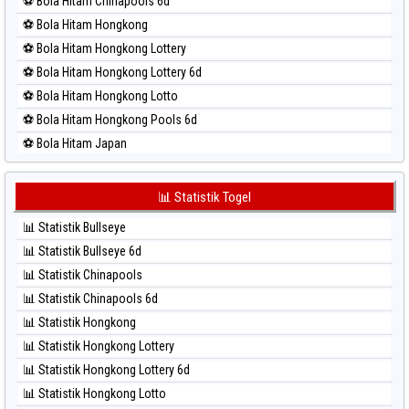
⚽ Bola Hitam Chinapools 6d
⚽ Bola Merah Pcso
⚽ Bola Hitam Hongkong
⚽ Bola Merah Sao Paulo
⚽ Bola Hitam Hongkong Lottery
⚽ Bola Merah Singapore
⚽ Bola Hitam Hongkong Lottery 6d
⚽ Bola Merah Sydney
⚽ Bola Hitam Hongkong Lotto
⚽ Bola Merah Sydney Lottery
⚽ Bola Hitam Hongkong Pools 6d
⚽ Bola Merah Sydney Lottery 6d
⚽ Bola Hitam Japan
⚽ Bola Merah Sydney Lotto
⚽ Bola Hitam Japan 6d
⚽ Bola Merah Sydney Pools 6d
⚽ Bola Hitam Korea
📊 Statistik Togel
⚽ Bola Merah Taipei
⚽ Bola Hitam Kuda Lari
⚽ Bola Merah Taiwan
📊 Statistik Bullseye
⚽ Bola Hitam Magnum Cambodia
📊 Statistik Bullseye 6d
⚽ Bola Hitam Nagoya
📊 Statistik Chinapools
⚽ Bola Hitam North Carolina Day
📊 Statistik Chinapools 6d
⚽ Bola Hitam Pcso
📊 Statistik Hongkong
⚽ Bola Hitam Sao Paulo
📊 Statistik Hongkong Lottery
⚽ Bola Hitam Singapore
📊 Statistik Hongkong Lottery 6d
⚽ Bola Hitam Sydney
📊 Statistik Hongkong Lotto
⚽ Bola Hitam Sydney Lottery