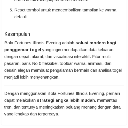
Reset tombol untuk mengembalikan tampilan ke warna
default.
Kesimpulan
Bola Fortunes Illinois Evening adalah
solusi modern bagi
penggemar togel
yang ingin mendapatkan data keluaran
dengan cepat, akurat, dan visualisasi interaktif. Fitur multi-
pasaran, baris No 0 fleksibel, toolbar warna, animasi, dan
desain elegan membuat pengalaman bermain dan analisa togel
menjadi lebih menyenangkan.
Dengan menggunakan Bola Fortunes Illinois Evening, pemain
dapat melakukan
strategi angka lebih mudah
, memantau
tren, dan tentunya meningkatkan peluang menang dengan data
yang lengkap dan terpercaya.