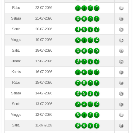
Rabu
22-07-2026
1
1
2
8
1
Selasa
21-07-2026
0
6
0
9
9
Senin
20-07-2026
4
8
9
2
2
Minggu
19-07-2026
5
1
9
4
4
Sabtu
18-07-2026
3
6
0
0
0
Jumat
17-07-2026
3
7
9
7
7
Kamis
16-07-2026
1
6
9
3
3
Rabu
15-07-2026
7
5
0
8
8
Selasa
14-07-2026
0
5
1
8
9
Senin
13-07-2026
2
4
5
4
9
Minggu
12-07-2026
5
1
3
7
1
Sabtu
11-07-2026
9
6
3
1
4