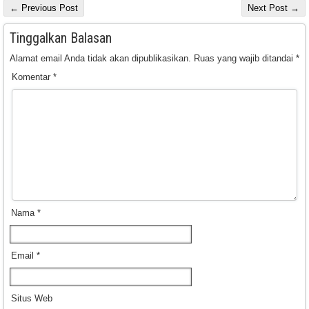
← Previous Post
Next Post →
Tinggalkan Balasan
Alamat email Anda tidak akan dipublikasikan.
Ruas yang wajib ditandai
*
Komentar
*
Nama
*
Email
*
Situs Web