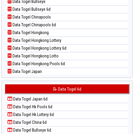
📊 Statistik Sydney Pools 6d
Data Togel Bullseye
📝 Pola Dasar Magnum Cambodia
📊 Statistik Taipei
Data Togel Bullseye 6d
📝 Pola Dasar Nagoya
📊 Statistik Taiwan
Data Togel Chinapools
📝 Pola Dasar North Carolina Day
Data Togel Chinapools 6d
📝 Pola Dasar Pcso
Data Togel Hongkong
📝 Pola Dasar Sao Paulo
Data Togel Hongkong Lottery
📝 Pola Dasar Singapore
Data Togel Hongkong Lottery 6d
📝 Pola Dasar Sydney
Data Togel Hongkong Lotto
📝 Pola Dasar Sydney Lottery
Data Togel Hongkong Pools 6d
📝 Pola Dasar Sydney Lottery 6d
Data Togel Japan
📝 Pola Dasar Sydney Lotto
Data Togel Japan 6d
📝 Pola Dasar Sydney Pools 6d
Data Togel Korea
📝 Data Togel 6d
📝 Pola Dasar Taipei
Data Togel Kuda Lari
📝 Pola Dasar Taiwan
Data Togel Japan 6d
Data Togel Magnum Cambodia
Data Togel Hk Pools 6d
Data Togel Nagoya
Data Togel Hk Lottery 6d
Data Togel North Carolina Day
Data Togel China 6d
Data Togel Pcso
Data Togel Bullseye 6d
Data Togel Sao Paulo