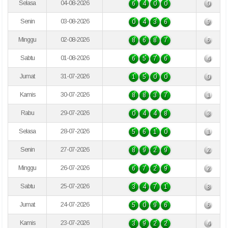
Selasa
04-08-2026
6
4
0
0
0
Senin
03-08-2026
0
4
3
6
9
Minggu
02-08-2026
8
6
8
7
6
Sabtu
01-08-2026
6
5
7
6
4
Jumat
31-07-2026
1
5
0
0
0
Kamis
30-07-2026
8
8
3
7
1
Rabu
29-07-2026
0
4
4
8
3
Selasa
28-07-2026
5
6
1
0
1
Senin
27-07-2026
8
9
2
9
2
Minggu
26-07-2026
6
7
2
9
2
Sabtu
25-07-2026
3
4
7
1
8
Jumat
24-07-2026
5
0
9
6
6
Kamis
23-07-2026
3
9
2
2
4