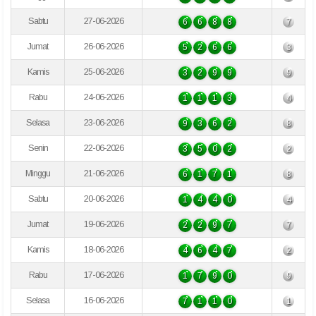
Sabtu
27-06-2026
6
6
8
8
7
Jumat
26-06-2026
5
2
6
6
3
Kamis
25-06-2026
3
2
9
9
9
Rabu
24-06-2026
1
1
1
3
4
Selasa
23-06-2026
9
3
6
2
8
Senin
22-06-2026
3
5
0
2
2
Minggu
21-06-2026
6
1
7
1
8
Sabtu
20-06-2026
1
4
4
0
4
Jumat
19-06-2026
2
2
9
7
7
Kamis
18-06-2026
4
6
4
7
2
Rabu
17-06-2026
1
7
9
0
9
Selasa
16-06-2026
7
1
1
0
1