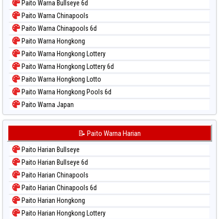
Paito Warna Bullseye 6d
Paito Warna Chinapools
Paito Warna Chinapools 6d
Paito Warna Hongkong
Paito Warna Hongkong Lottery
Paito Warna Hongkong Lottery 6d
Paito Warna Hongkong Lotto
Paito Warna Hongkong Pools 6d
Paito Warna Japan
Paito Warna Japan 6d
Paito Warna Korea
📝 Paito Warna Harian
Paito Warna Kuda Lari
Paito Harian Bullseye
Paito Warna Magnum Cambodia
Paito Harian Bullseye 6d
Paito Warna Nagoya
Paito Harian Chinapools
Paito Warna New York Midday
Paito Harian Chinapools 6d
Paito Warna North Carolina Day
Paito Harian Hongkong
Paito Warna Pcso
Paito Harian Hongkong Lottery
Paito Warna Pennsylvania Day