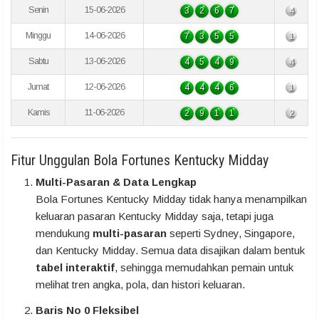
Senin
15-06-2026
3
2
6
7
4
Minggu
14-06-2026
7
3
5
5
1
Sabtu
13-06-2026
4
5
4
9
4
Jumat
12-06-2026
4
4
4
6
1
Kamis
11-06-2026
2
9
1
1
2
Fitur Unggulan Bola Fortunes Kentucky Midday
Multi-Pasaran & Data Lengkap
Bola Fortunes Kentucky Midday tidak hanya menampilkan
keluaran pasaran Kentucky Midday saja, tetapi juga
mendukung
multi-pasaran
seperti Sydney, Singapore,
dan Kentucky Midday. Semua data disajikan dalam bentuk
tabel interaktif
, sehingga memudahkan pemain untuk
melihat tren angka, pola, dan histori keluaran.
Baris No 0 Fleksibel