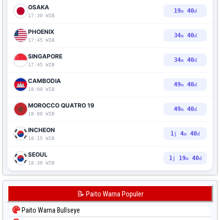
OSAKA
19
38
m
d
17:30 WIB
PHOENIX
34
38
m
d
17:45 WIB
SINGAPORE
34
38
m
d
17:45 WIB
CAMBODIA
49
38
m
d
18:00 WIB
MOROCCO QUATRO 19
49
38
m
d
18:00 WIB
INCHEON
1
4
38
j
m
d
18:15 WIB
SEOUL
1
19
38
j
m
d
18:30 WIB
📝 Paito Warna Populer
Paito Warna Bullseye