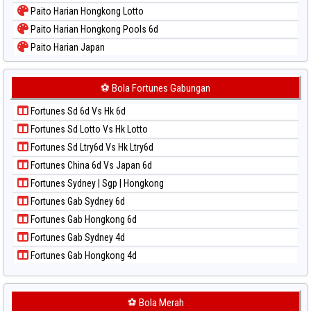
Paito Warna Sao Paulo
Paito Harian Hongkong Lotto
Paito Warna Singapore
Paito Harian Hongkong Pools 6d
Paito Warna Sydney
Paito Harian Japan
Paito Warna Sydney Lottery
Paito Harian Japan 6d
Paito Warna Sydney Lottery 6d
Paito Harian Korea
⚽ Bola Fortunes Gabungan
Paito Warna Sydney Lotto
Paito Harian Kuda Lari
Paito Warna Sydney Pools 6d
Fortunes Sd 6d Vs Hk 6d
Paito Harian Magnum Cambodia
Paito Warna Taipei
Fortunes Sd Lotto Vs Hk Lotto
Paito Harian Nagoya
Paito Warna Taiwan
Fortunes Sd Ltry6d Vs Hk Ltry6d
Paito Harian New York Midday
Fortunes China 6d Vs Japan 6d
Paito Harian North Carolina Day
Fortunes Sydney | Sgp | Hongkong
Paito Harian Pcso
Fortunes Gab Sydney 6d
Paito Harian Pennsylvania Day
Fortunes Gab Hongkong 6d
Paito Harian Sao Paulo
Fortunes Gab Sydney 4d
Paito Harian Singapore
Fortunes Gab Hongkong 4d
Paito Harian Sydney
Paito Harian Sydney Lottery
Paito Harian Sydney Lottery 6d
⚽ Bola Merah