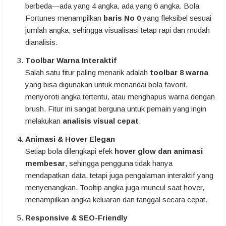
berbeda—ada yang 4 angka, ada yang 6 angka. Bola
Fortunes menampilkan
baris No 0
yang fleksibel sesuai
jumlah angka, sehingga visualisasi tetap rapi dan mudah
dianalisis.
Toolbar Warna Interaktif
Salah satu fitur paling menarik adalah
toolbar 8 warna
yang bisa digunakan untuk menandai bola favorit,
menyoroti angka tertentu, atau menghapus warna dengan
brush. Fitur ini sangat berguna untuk pemain yang ingin
melakukan
analisis visual cepat
.
Animasi & Hover Elegan
Setiap bola dilengkapi efek
hover glow dan animasi
membesar
, sehingga pengguna tidak hanya
mendapatkan data, tetapi juga pengalaman interaktif yang
menyenangkan. Tooltip angka juga muncul saat hover,
menampilkan angka keluaran dan tanggal secara cepat.
Responsive & SEO-Friendly