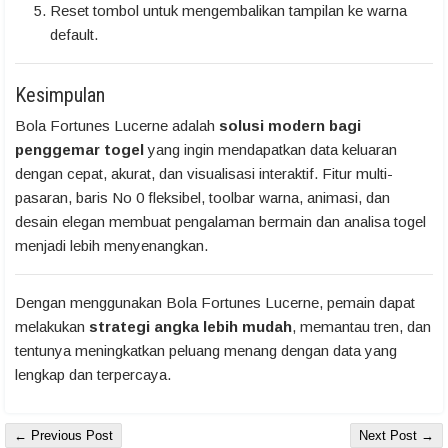
Reset tombol untuk mengembalikan tampilan ke warna
default.
Kesimpulan
Bola Fortunes Lucerne adalah
solusi modern bagi
penggemar togel
yang ingin mendapatkan data keluaran
dengan cepat, akurat, dan visualisasi interaktif. Fitur multi-
pasaran, baris No 0 fleksibel, toolbar warna, animasi, dan
desain elegan membuat pengalaman bermain dan analisa togel
menjadi lebih menyenangkan.
Dengan menggunakan Bola Fortunes Lucerne, pemain dapat
melakukan
strategi angka lebih mudah
, memantau tren, dan
tentunya meningkatkan peluang menang dengan data yang
lengkap dan terpercaya.
← Previous Post
Next Post →