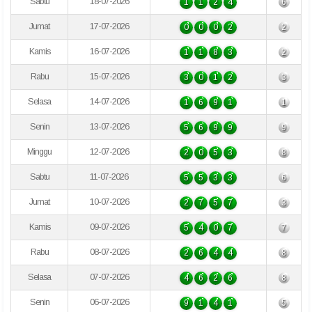
Sabtu
18-07-2026
1
1
2
4
6
Jumat
17-07-2026
0
0
0
2
2
Kamis
16-07-2026
1
1
8
3
2
Rabu
15-07-2026
3
0
1
2
3
Selasa
14-07-2026
1
6
9
1
1
Senin
13-07-2026
5
6
9
9
9
Minggu
12-07-2026
2
0
5
3
8
Sabtu
11-07-2026
5
5
3
3
6
Jumat
10-07-2026
2
7
5
7
3
Kamis
09-07-2026
5
4
0
7
7
Rabu
08-07-2026
2
6
4
4
8
Selasa
07-07-2026
4
6
2
6
8
Senin
06-07-2026
9
1
4
1
5