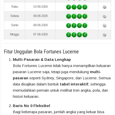
Rabu
10-06-2026
8
7
6
3
9
Selasa
09-06-2026
7
1
9
1
1
Senin
08-06-2026
5
0
0
1
1
Minggu
07-06-2026
5
8
8
4
3
Fitur Unggulan Bola Fortunes Lucerne
Multi-Pasaran & Data Lengkap
Bola Fortunes Lucerne tidak hanya menampilkan keluaran
pasaran Lucerne saja, tetapi juga mendukung
multi-
pasaran
seperti Sydney, Singapore, dan Lucerne. Semua
data disajikan dalam bentuk
tabel interaktif
, sehingga
memudahkan pemain untuk melihat tren angka, pola, dan
histori keluaran.
Baris No 0 Fleksibel
Bagi beberapa pasaran, jumlah angka yang keluar bisa