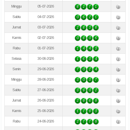
Minggu
05-07-2026
8
2
7
1
8
Sabtu
04-07-2026
0
6
2
1
3
Jumat
03-07-2026
2
8
3
8
2
Kamis
02-07-2026
0
8
0
6
6
Rabu
01-07-2026
1
4
4
3
7
Selasa
30-06-2026
1
6
3
4
7
Senin
29-06-2026
7
0
2
4
6
Minggu
28-06-2026
3
0
3
7
1
Sabtu
27-06-2026
3
9
0
2
2
Jumat
26-06-2026
2
9
6
9
6
Kamis
25-06-2026
1
7
9
3
3
Rabu
24-06-2026
2
7
7
9
7