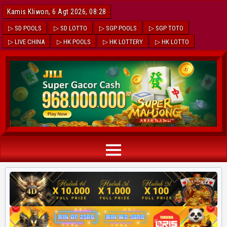
Kamis Kliwon, 6 Agt 2026, 08:28
▷ SD POOLS
▷ SD LOTTO
▷ SGP POOLS
▷ SGP TOTO
▷ LIVE CHINA
▷ HK POOLS
▷ HK LOTTERY
▷ HK LOTTO