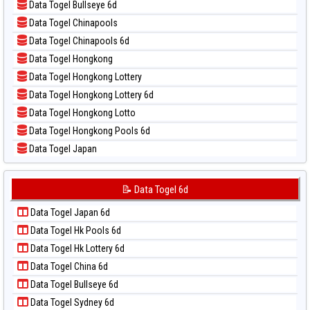
📊 Statistik Taipei
Data Togel Bullseye 6d
📝 Pola Dasar Nagoya
📊 Statistik Taiwan
Data Togel Chinapools
📝 Pola Dasar North Carolina Day
Data Togel Chinapools 6d
📝 Pola Dasar Pcso
Data Togel Hongkong
📝 Pola Dasar Sao Paulo
Data Togel Hongkong Lottery
📝 Pola Dasar Singapore
Data Togel Hongkong Lottery 6d
📝 Pola Dasar Sydney
Data Togel Hongkong Lotto
📝 Pola Dasar Sydney Lottery
Data Togel Hongkong Pools 6d
📝 Pola Dasar Sydney Lottery 6d
Data Togel Japan
📝 Pola Dasar Sydney Lotto
Data Togel Japan 6d
📝 Pola Dasar Sydney Pools 6d
Data Togel Korea
📝 Data Togel 6d
📝 Pola Dasar Taipei
Data Togel Kuda Lari
📝 Pola Dasar Taiwan
Data Togel Japan 6d
Data Togel Magnum Cambodia
Data Togel Hk Pools 6d
Data Togel Nagoya
Data Togel Hk Lottery 6d
Data Togel North Carolina Day
Data Togel China 6d
Data Togel Pcso
Data Togel Bullseye 6d
Data Togel Sao Paulo
Data Togel Sydney 6d