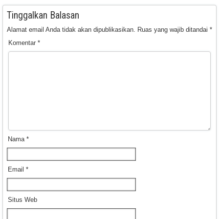
Tinggalkan Balasan
Alamat email Anda tidak akan dipublikasikan.
Ruas yang wajib ditandai
*
Komentar
*
Nama
*
Email
*
Situs Web