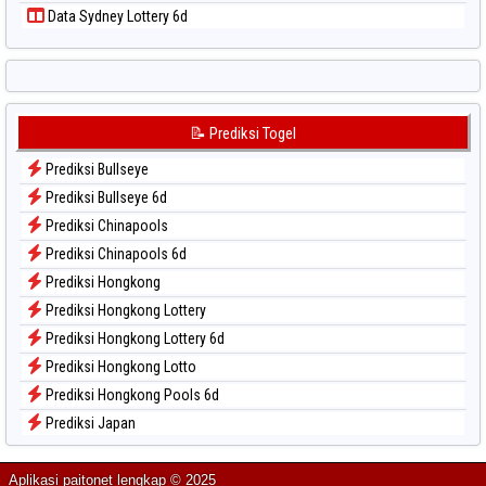
Data Togel Singapore
Data Sydney Lottery 6d
Data Togel Sydney
Data Togel Sydney Lottery
Data Togel Sydney Lottery 6d
Data Togel Sydney Lotto
📝 Prediksi Togel
Data Togel Sydney Pools 6d
Prediksi Bullseye
Data Togel Taipei
Prediksi Bullseye 6d
Data Togel Taiwan
Prediksi Chinapools
Prediksi Chinapools 6d
Prediksi Hongkong
Prediksi Hongkong Lottery
Prediksi Hongkong Lottery 6d
Prediksi Hongkong Lotto
Prediksi Hongkong Pools 6d
Prediksi Japan
Prediksi Japan 6d
Prediksi Korea
Aplikasi paitonet lengkap © 2025