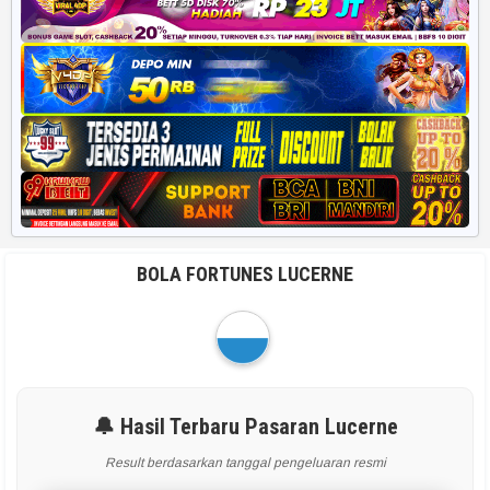
BOLA FORTUNES LUCERNE
🔔 Hasil Terbaru Pasaran Lucerne
Result berdasarkan tanggal pengeluaran resmi