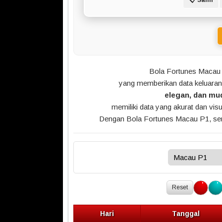
Bola Fortunes Macau
yang memberikan data keluaran
elegan, dan mu
memiliki data yang akurat dan visu
Dengan Bola Fortunes Macau P1, sem
Reset
Hari
Tanggal