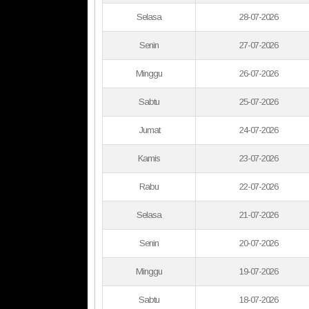
Selasa
28-07-2026
Senin
27-07-2026
Minggu
26-07-2026
Sabtu
25-07-2026
Jumat
24-07-2026
Kamis
23-07-2026
Rabu
22-07-2026
Selasa
21-07-2026
Senin
20-07-2026
Minggu
19-07-2026
Sabtu
18-07-2026