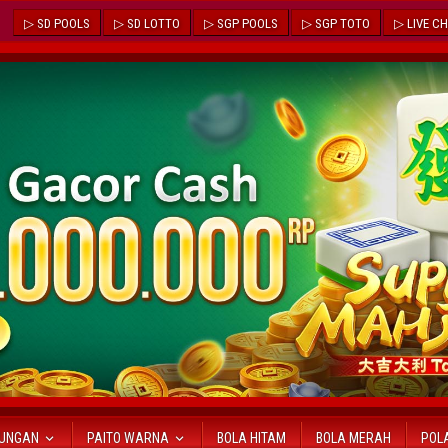
▷ SD POOLS
▷ SD LOTTO
▷ SGP POOLS
▷ SGP TOTO
▷ LIVE CH
UNGAN
PAITO WARNA
BOLA HITAM
BOLA MERAH
POL