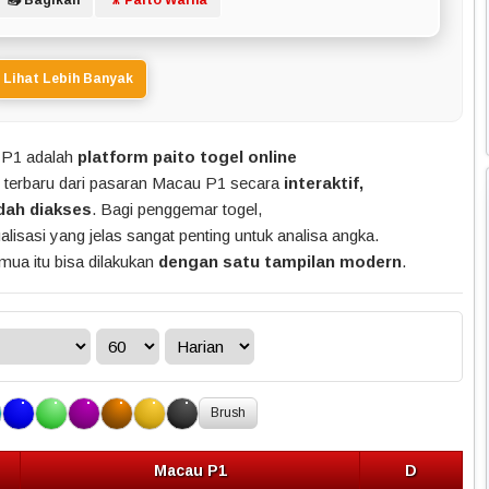
Lihat Lebih Banyak
 P1 adalah
platform paito togel online
 terbaru dari pasaran Macau P1 secara
interaktif,
dah diakses
. Bagi penggemar togel,
alisasi yang jelas sangat penting untuk analisa angka.
ua itu bisa dilakukan
dengan satu tampilan modern
.
Brush
Macau P1
D