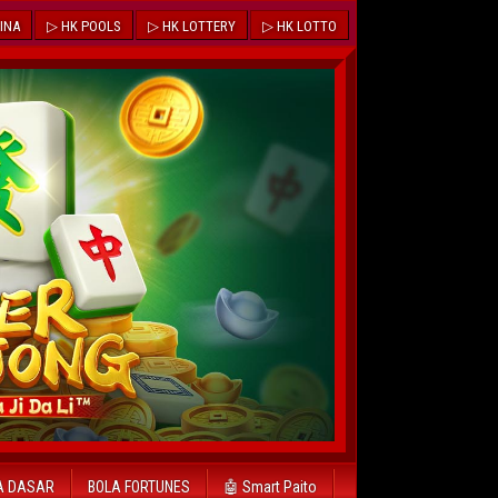
INA
▷ HK POOLS
▷ HK LOTTERY
▷ HK LOTTO
A DASAR
BOLA FORTUNES
🤖 Smart Paito