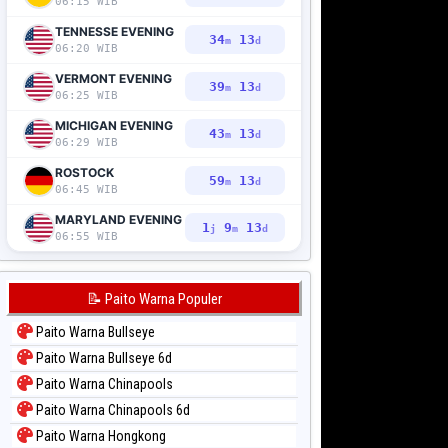
06:15 WIB
TENNESSE EVENING
34
11
m
d
06:20 WIB
VERMONT EVENING
39
11
m
d
06:25 WIB
MICHIGAN EVENING
43
11
m
d
06:29 WIB
ROSTOCK
59
11
m
d
06:45 WIB
MARYLAND EVENING
1
9
11
j
m
d
06:55 WIB
📝 Paito Warna Populer
Paito Warna Bullseye
Paito Warna Bullseye 6d
Paito Warna Chinapools
Paito Warna Chinapools 6d
Paito Warna Hongkong