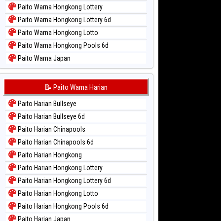
Paito Warna Hongkong Lottery
Paito Warna Hongkong Lottery 6d
Paito Warna Hongkong Lotto
Paito Warna Hongkong Pools 6d
Paito Warna Japan
Paito Warna Japan 6d
Paito Warna Korea
📝 Paito Warna Harian
Paito Warna Kuda Lari
Paito Harian Bullseye
Paito Warna Magnum Cambodia
Paito Harian Bullseye 6d
Paito Warna Nagoya
Paito Harian Chinapools
Paito Warna New York Midday
Paito Harian Chinapools 6d
Paito Warna North Carolina Day
Paito Harian Hongkong
Paito Warna Pcso
Paito Harian Hongkong Lottery
Paito Warna Pennsylvania Day
Paito Harian Hongkong Lottery 6d
Paito Warna Sao Paulo
Paito Harian Hongkong Lotto
Paito Warna Singapore
Paito Harian Hongkong Pools 6d
Paito Warna Sydney
Paito Harian Japan