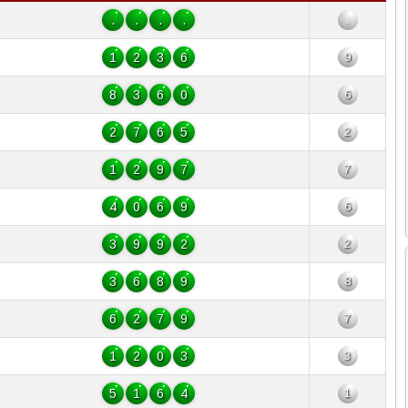
.
.
.
.
.
1
2
3
6
9
8
3
6
0
6
2
7
6
5
2
1
2
9
7
7
4
0
6
9
6
3
9
9
2
2
3
6
8
9
8
6
2
7
9
7
1
2
0
3
3
5
1
6
4
1