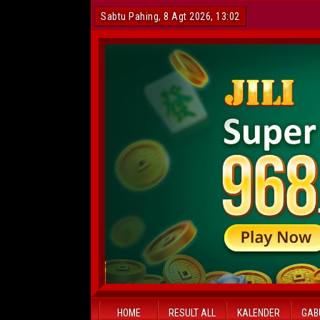
Sabtu Pahing, 8 Agt 2026, 13:02
HOME
RESULT ALL
KALENDER
GAB