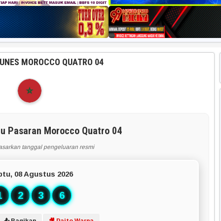
UNES MOROCCO QUATRO 04
aru Pasaran Morocco Quatro 04
asarkan tanggal pengeluaran resmi
tu, 08 Agustus 2026
1
2
3
6
📤 Bagikan
🎥 Paito Warna