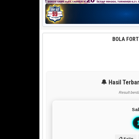
BOLA FORT
🔔 Hasil Terb
Result berd
Sab
📋 Salin