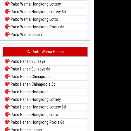
Paito Warna Hongkong Lottery
Paito Warna Hongkong Lottery 6d
Paito Warna Hongkong Lotto
Paito Warna Hongkong Pools 6d
Paito Warna Japan
Paito Warna Japan 6d
Paito Warna Korea
📝 Paito Warna Harian
Paito Warna Kuda Lari
Paito Harian Bullseye
Paito Warna Magnum Cambodia
Paito Harian Bullseye 6d
Paito Warna Nagoya
Paito Harian Chinapools
Paito Warna New York Midday
Paito Harian Chinapools 6d
Paito Warna North Carolina Day
Paito Harian Hongkong
Paito Warna Pcso
Paito Harian Hongkong Lottery
Paito Warna Pennsylvania Day
Paito Harian Hongkong Lottery 6d
Paito Warna Sao Paulo
Paito Harian Hongkong Lotto
Paito Warna Singapore
Paito Harian Hongkong Pools 6d
Paito Warna Sydney
Paito Harian Japan