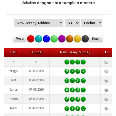
dilakukan
dengan satu tampilan modern
.
Reset
Brush
Hari
Tanggal
New Jersey Midday
D
-x-
-x-
.
.
.
.
.
Minggu
09-08-2026
9
1
9
4
4
Sabtu
08-08-2026
3
4
9
4
4
Jumat
07-08-2026
8
5
0
4
4
Kamis
06-08-2026
2
7
0
5
5
Rabu
05-08-2026
7
2
9
1
1