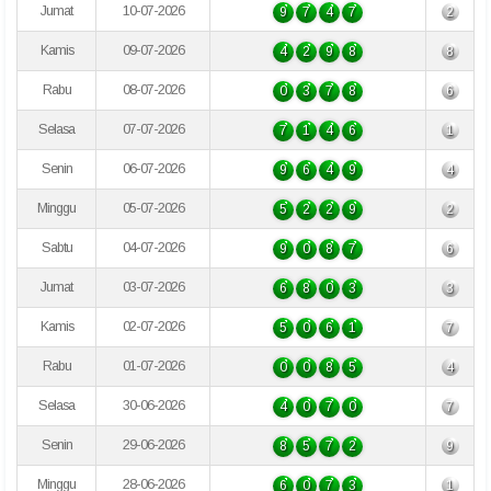
Jumat
10-07-2026
9
7
4
7
2
Kamis
09-07-2026
4
2
9
8
8
Rabu
08-07-2026
0
3
7
8
6
Selasa
07-07-2026
7
1
4
6
1
Senin
06-07-2026
9
6
4
9
4
Minggu
05-07-2026
5
2
2
9
2
Sabtu
04-07-2026
9
0
8
7
6
Jumat
03-07-2026
6
8
0
3
3
Kamis
02-07-2026
5
0
6
1
7
Rabu
01-07-2026
0
0
8
5
4
Selasa
30-06-2026
4
0
7
0
7
Senin
29-06-2026
8
5
7
2
9
Minggu
28-06-2026
6
0
7
3
1