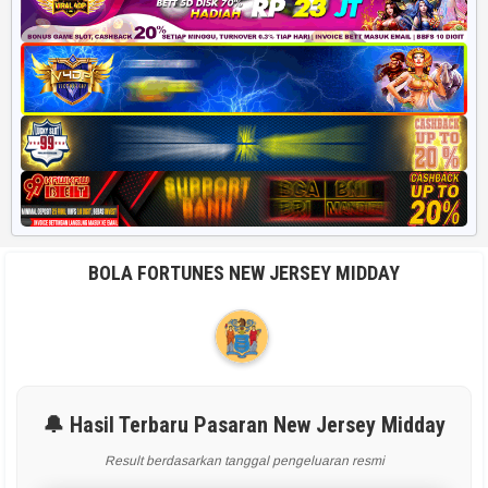
BOLA FORTUNES NEW JERSEY MIDDAY
🔔 Hasil Terbaru Pasaran New Jersey Midday
Result berdasarkan tanggal pengeluaran resmi