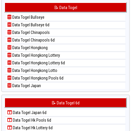
📊 Statistik Sydney Lottery 6d
📝 Pola Dasar Korea
📝 Data Togel
📊 Statistik Sydney Lotto
📝 Pola Dasar Kuda Lari
📊 Statistik Sydney Pools 6d
Data Togel Bullseye
📝 Pola Dasar Magnum Cambodia
📊 Statistik Taipei
Data Togel Bullseye 6d
📝 Pola Dasar Nagoya
📊 Statistik Taiwan
Data Togel Chinapools
📝 Pola Dasar North Carolina Day
Data Togel Chinapools 6d
📝 Pola Dasar Pcso
Data Togel Hongkong
📝 Pola Dasar Sao Paulo
Data Togel Hongkong Lottery
📝 Pola Dasar Singapore
Data Togel Hongkong Lottery 6d
📝 Pola Dasar Sydney
Data Togel Hongkong Lotto
📝 Pola Dasar Sydney Lottery
Data Togel Hongkong Pools 6d
📝 Pola Dasar Sydney Lottery 6d
Data Togel Japan
📝 Pola Dasar Sydney Lotto
Data Togel Japan 6d
📝 Pola Dasar Sydney Pools 6d
Data Togel Korea
📝 Data Togel 6d
📝 Pola Dasar Taipei
Data Togel Kuda Lari
📝 Pola Dasar Taiwan
Data Togel Japan 6d
Data Togel Magnum Cambodia
Data Togel Hk Pools 6d
Data Togel Nagoya
Data Togel Hk Lottery 6d