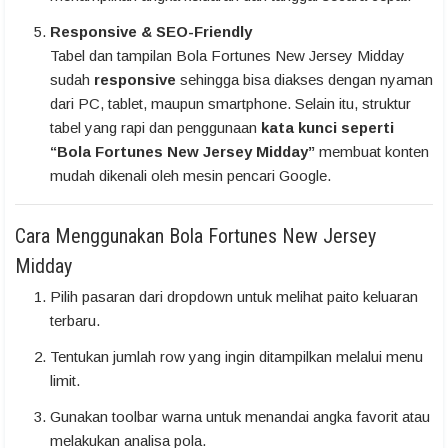
Responsive & SEO-Friendly
Tabel dan tampilan Bola Fortunes New Jersey Midday
sudah
responsive
sehingga bisa diakses dengan nyaman
dari PC, tablet, maupun smartphone. Selain itu, struktur
tabel yang rapi dan penggunaan
kata kunci seperti
“Bola Fortunes New Jersey Midday”
membuat konten
mudah dikenali oleh mesin pencari Google.
Cara Menggunakan Bola Fortunes New Jersey
Midday
Pilih pasaran dari dropdown untuk melihat paito keluaran
terbaru.
Tentukan jumlah row yang ingin ditampilkan melalui menu
limit.
Gunakan toolbar warna untuk menandai angka favorit atau
melakukan analisa pola.