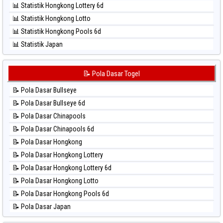
📊 Statistik Hongkong Lottery 6d
⚽ Bola Hitam Sydney
📊 Statistik Hongkong Lotto
⚽ Bola Hitam Sydney Lottery
📊 Statistik Hongkong Pools 6d
⚽ Bola Hitam Sydney Lottery 6d
📊 Statistik Japan
⚽ Bola Hitam Sydney Lotto
📊 Statistik Japan 6d
⚽ Bola Hitam Sydney Pools 6d
📊 Statistik Korea
📝 Pola Dasar Togel
⚽ Bola Hitam Taipei
📊 Statistik Kuda Lari
⚽ Bola Hitam Taiwan
📝 Pola Dasar Bullseye
📊 Statistik Magnum Cambodia
📝 Pola Dasar Bullseye 6d
📊 Statistik Nagoya
📝 Pola Dasar Chinapools
📊 Statistik New York Midday
📝 Pola Dasar Chinapools 6d
📊 Statistik North Carolina Day
📝 Pola Dasar Hongkong
📊 Statistik Pcso
📝 Pola Dasar Hongkong Lottery
📊 Statistik Pennsylvania Day
📝 Pola Dasar Hongkong Lottery 6d
📊 Statistik Sao Paulo
📝 Pola Dasar Hongkong Lotto
📊 Statistik Singapore
📝 Pola Dasar Hongkong Pools 6d
📊 Statistik Sydney
📝 Pola Dasar Japan
📊 Statistik Sydney Lottery
📝 Pola Dasar Japan 6d