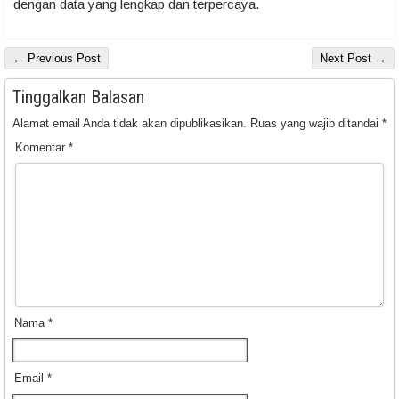
dengan data yang lengkap dan terpercaya.
← Previous Post
Next Post →
Tinggalkan Balasan
Alamat email Anda tidak akan dipublikasikan.
Ruas yang wajib ditandai
*
Komentar
*
Nama
*
Email
*