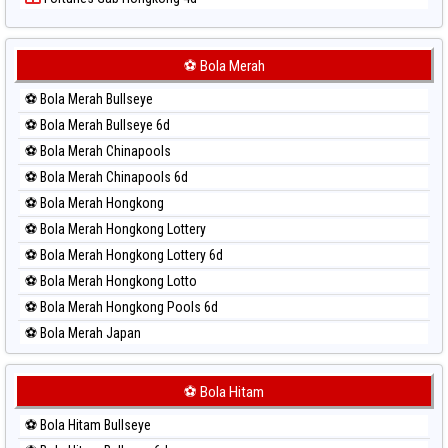
Paito Harian Sydney
Paito Harian Sydney Lottery
Paito Harian Sydney Lottery 6d
⚽ Bola Merah
Paito Harian Sydney Lotto
⚽ Bola Merah Bullseye
Paito Harian Sydney Pools 6d
⚽ Bola Merah Bullseye 6d
Paito Harian Taipei
⚽ Bola Merah Chinapools
Paito Harian Taiwan
⚽ Bola Merah Chinapools 6d
⚽ Bola Merah Hongkong
⚽ Bola Merah Hongkong Lottery
⚽ Bola Merah Hongkong Lottery 6d
⚽ Bola Merah Hongkong Lotto
⚽ Bola Merah Hongkong Pools 6d
⚽ Bola Merah Japan
⚽ Bola Merah Japan 6d
⚽ Bola Merah Korea
⚽ Bola Hitam
⚽ Bola Merah Kuda Lari
⚽ Bola Hitam Bullseye
⚽ Bola Merah Magnum Cambodia