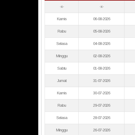
-x-
-x-
Kamis
06-08-2026
Rabu
05-08-2026
Selasa
04-08-2026
Minggu
02-08-2026
Sabtu
01-08-2026
Jumat
31-07-2026
Kamis
30-07-2026
Rabu
29-07-2026
Selasa
28-07-2026
Minggu
26-07-2026