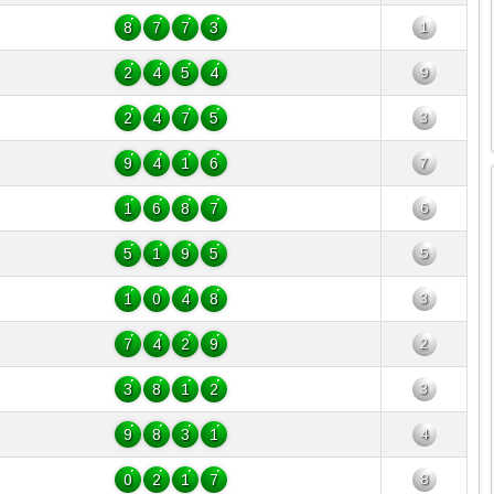
8
7
7
3
1
2
4
5
4
9
2
4
7
5
3
9
4
1
6
7
1
6
8
7
6
5
1
9
5
5
1
0
4
8
3
7
4
2
9
2
3
8
1
2
3
9
8
3
1
4
0
2
1
7
8