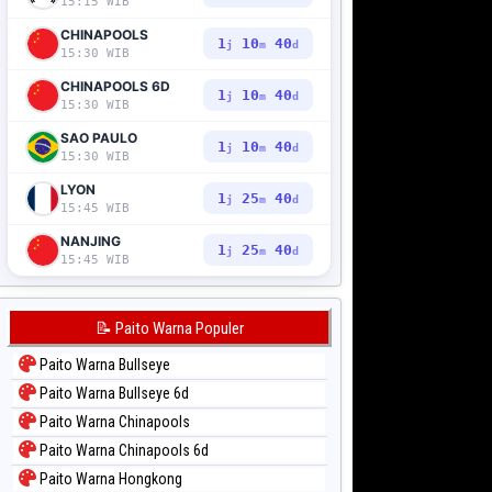
15:15 WIB
CHINAPOOLS
1
10
38
j
m
d
15:30 WIB
CHINAPOOLS 6D
1
10
38
j
m
d
15:30 WIB
SAO PAULO
1
10
38
j
m
d
15:30 WIB
LYON
1
25
38
j
m
d
15:45 WIB
NANJING
1
25
38
j
m
d
15:45 WIB
📝 Paito Warna Populer
Paito Warna Bullseye
Paito Warna Bullseye 6d
Paito Warna Chinapools
Paito Warna Chinapools 6d
Paito Warna Hongkong