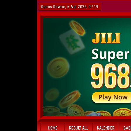
Kamis Kliwon, 6 Agt 2026, 07:19
HOME
RESULT ALL
KALENDER
GAB