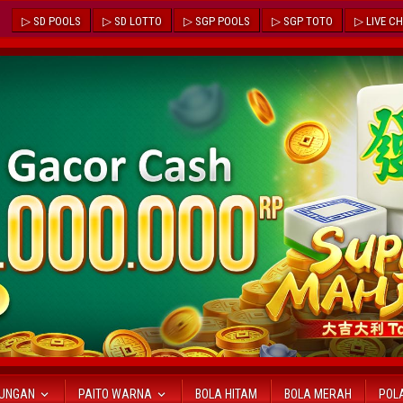
▷ SD POOLS
▷ SD LOTTO
▷ SGP POOLS
▷ SGP TOTO
▷ LIVE CH
UNGAN
PAITO WARNA
BOLA HITAM
BOLA MERAH
POL