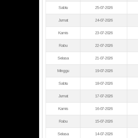
Sabtu
25-07-2026
Jumat
24-07-2026
Kamis
23-07-2026
Rabu
22-07-2026
Selasa
21-07-2026
Minggu
19-07-2026
Sabtu
18-07-2026
Jumat
17-07-2026
Kamis
16-07-2026
Rabu
15-07-2026
Selasa
14-07-2026