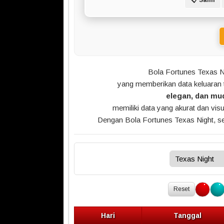
Bola Fortunes Texas N
yang memberikan data keluaran 
elegan, dan mu
memiliki data yang akurat dan visu
Dengan Bola Fortunes Texas Night, se
Reset
Hari
Tanggal