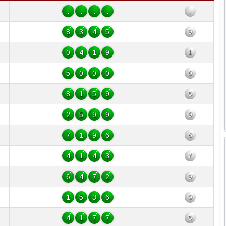
.
.
.
.
.
8
3
4
5
9
0
4
1
9
1
5
0
0
0
0
8
1
5
9
5
2
5
9
9
9
7
1
9
6
6
4
1
4
3
7
6
4
7
2
9
1
5
3
6
9
4
1
7
7
5