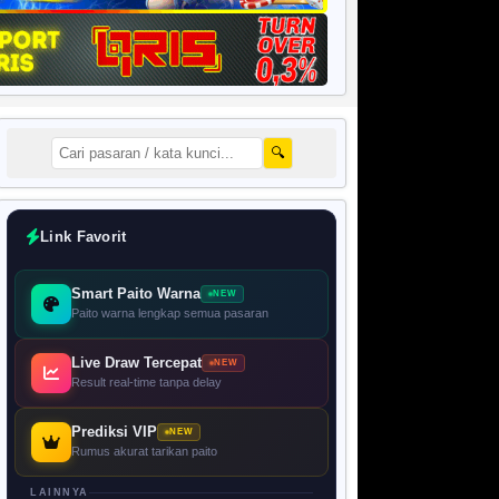
🔍
Link Favorit
Smart Paito Warna
NEW
Paito warna lengkap semua pasaran
Live Draw Tercepat
NEW
Result real-time tanpa delay
Prediksi VIP
NEW
Rumus akurat tarikan paito
LAINNYA