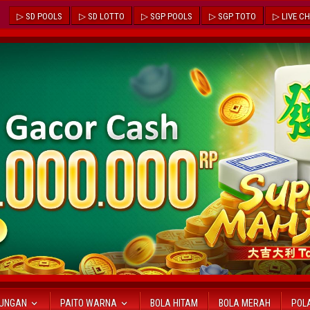
▷ SD POOLS
▷ SD LOTTO
▷ SGP POOLS
▷ SGP TOTO
▷ LIVE CH
UNGAN
PAITO WARNA
BOLA HITAM
BOLA MERAH
POL