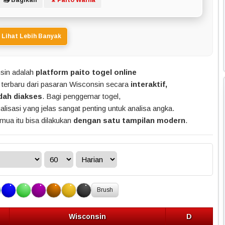
Lihat Lebih Banyak
sin adalah
platform paito togel online
 terbaru dari pasaran Wisconsin secara
interaktif,
dah diakses
. Bagi penggemar togel,
alisasi yang jelas sangat penting untuk analisa angka.
ua itu bisa dilakukan
dengan satu tampilan modern
.
Brush
Wisconsin
D