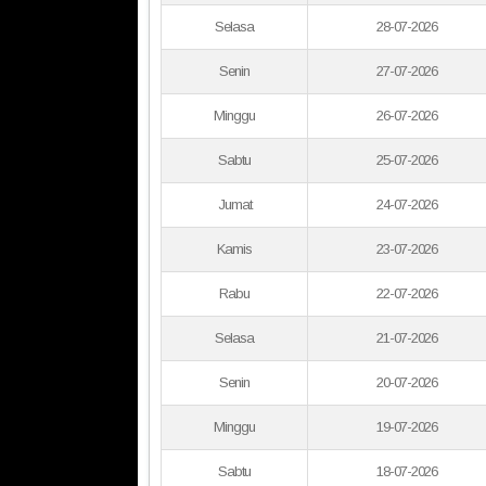
Selasa
28-07-2026
Senin
27-07-2026
Minggu
26-07-2026
Sabtu
25-07-2026
Jumat
24-07-2026
Kamis
23-07-2026
Rabu
22-07-2026
Selasa
21-07-2026
Senin
20-07-2026
Minggu
19-07-2026
Sabtu
18-07-2026