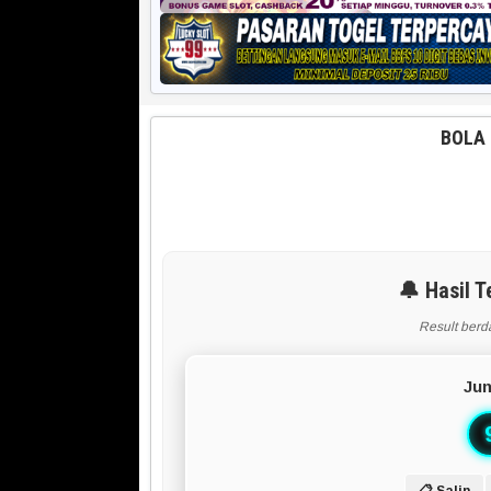
BOLA
🔔 Hasil 
Result berd
Jum
📋 Salin