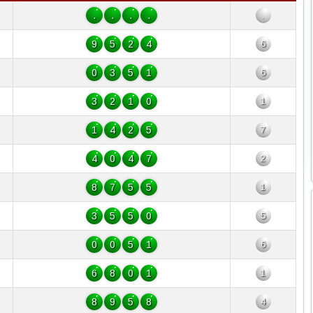
.
.
.
.
.
9
5
2
4
6
0
3
5
1
6
3
2
1
0
1
1
4
2
5
7
4
0
4
7
2
8
7
5
5
1
3
5
5
0
5
0
0
5
1
6
6
8
0
1
1
8
9
5
8
4