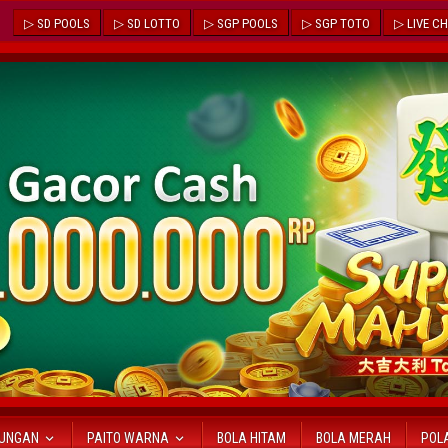
▷ SD POOLS
▷ SD LOTTO
▷ SGP POOLS
▷ SGP TOTO
▷ LIVE CH
UNGAN
PAITO WARNA
BOLA HITAM
BOLA MERAH
POL