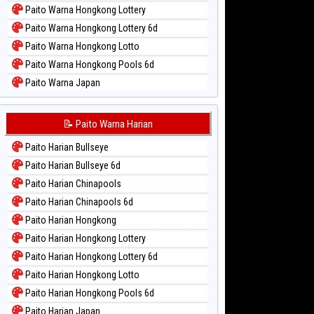
Paito Warna Hongkong Lottery
Paito Warna Hongkong Lottery 6d
Paito Warna Hongkong Lotto
Paito Warna Hongkong Pools 6d
Paito Warna Japan
Paito Warna Japan 6d
Paito Warna Korea
📝 Paito Warna Harian
Paito Warna Kuda Lari
Paito Harian Bullseye
Paito Warna Magnum Cambodia
Paito Harian Bullseye 6d
Paito Warna Nagoya
Paito Harian Chinapools
Paito Warna New York Midday
Paito Harian Chinapools 6d
Paito Warna North Carolina Day
Paito Harian Hongkong
Paito Warna Pcso
Paito Harian Hongkong Lottery
Paito Warna Pennsylvania Day
Paito Harian Hongkong Lottery 6d
Paito Warna Sao Paulo
Paito Harian Hongkong Lotto
Paito Warna Singapore
Paito Harian Hongkong Pools 6d
Paito Warna Sydney
Paito Harian Japan