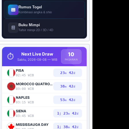
Rumus Togel
Kombinasi angka & shio
Buku Mimpi
Tafsir mimpi 2D / 3D / 4D
Next Live Draw
10
⏱️
Sabtu, 2026-08-08 — WIB
PASARAN
PISA
23
40
m
d
02:45 WIB
MOROCCO QUATRO 04
38
40
m
d
03:00 WIB
NAPLES
53
40
m
d
03:15 WIB
SIENA
1
23
40
j
m
d
03:45 WIB
MISSISSAUGA DAY
1
38
40
j
m
d