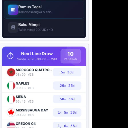
Rumus Togel
Kombinasi angka & shio
Buku Mimpi
Tafsir mimpi 2D / 3D / 4D
Next Live Draw
10
⏱️
Sabtu, 2026-08-08 — WIB
PASARAN
MOROCCO QUATRO 04
5
36
m
d
03:00 WIB
NAPLES
20
36
m
d
03:15 WIB
SIENA
50
36
m
d
03:45 WIB
MISSISSAUGA DAY
1
5
36
j
m
d
04:00 WIB
OREGON 04
1
6
36
j
m
d