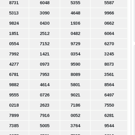
8731
6048
5355
5587
5313
3090
4648
9966
9824
0430
1936
0662
1851
2512
0482
6064
0554
7152
9729
6270
7992
1421
0354
3245
4277
0973
9590
8073
6781
7953
8089
3561
9882
4614
5801
8564
9555
0726
9021
6497
0218
2623
7186
7550
7899
7916
0052
6281
7385
5005
3764
9544