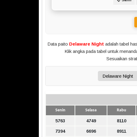
Data paito
Delaware Night
adalah tabel has
Klik angka pada tabel untuk menand
Sesuaikan stra
Senin
Selasa
Rabu
5763
4749
8110
7394
6696
8911