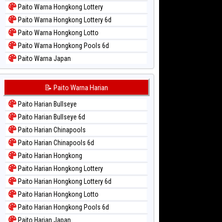
Paito Warna Hongkong Lottery
Paito Warna Hongkong Lottery 6d
Paito Warna Hongkong Lotto
Paito Warna Hongkong Pools 6d
Paito Warna Japan
Paito Warna Japan 6d
Paito Warna Korea
📝 Paito Warna Harian
Paito Warna Kuda Lari
Paito Harian Bullseye
Paito Warna Magnum Cambodia
Paito Harian Bullseye 6d
Paito Warna Nagoya
Paito Harian Chinapools
Paito Warna New York Midday
Paito Harian Chinapools 6d
Paito Warna North Carolina Day
Paito Harian Hongkong
Paito Warna Pcso
Paito Harian Hongkong Lottery
Paito Warna Pennsylvania Day
Paito Harian Hongkong Lottery 6d
Paito Warna Sao Paulo
Paito Harian Hongkong Lotto
Paito Warna Singapore
Paito Harian Hongkong Pools 6d
Paito Warna Sydney
Paito Harian Japan