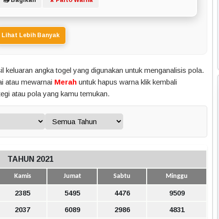
Lihat Lebih Banyak
il keluaran angka togel yang digunakan untuk menganalisis pola.
ai atau mewarnai
Merah
untuk hapus warna klik kembali
tegi atau pola yang kamu temukan.
TAHUN 2021
Kamis
Jumat
Sabtu
Minggu
2385
5495
4476
9509
2037
6089
2986
4831