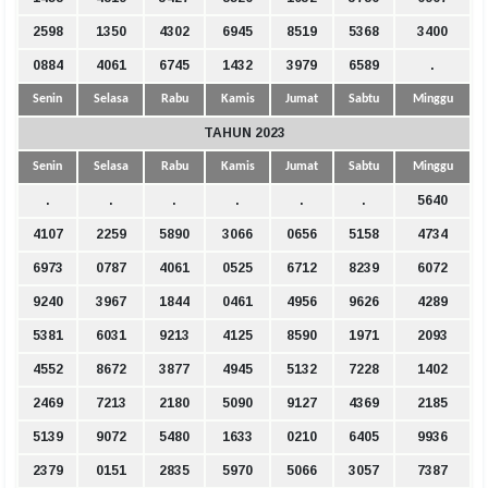
2598
1350
4302
6945
8519
5368
3400
0884
4061
6745
1432
3979
6589
.
Senin
Selasa
Rabu
Kamis
Jumat
Sabtu
Minggu
TAHUN 2023
Senin
Selasa
Rabu
Kamis
Jumat
Sabtu
Minggu
.
.
.
.
.
.
5640
4107
2259
5890
3066
0656
5158
4734
6973
0787
4061
0525
6712
8239
6072
9240
3967
1844
0461
4956
9626
4289
5381
6031
9213
4125
8590
1971
2093
4552
8672
3877
4945
5132
7228
1402
2469
7213
2180
5090
9127
4369
2185
5139
9072
5480
1633
0210
6405
9936
2379
0151
2835
5970
5066
3057
7387