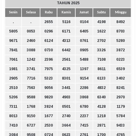
TAHUN 2025
Senin
Selasa
Rabu
Kamis
Jumat
Sabtu
Minggu
.
.
2655
5116
0104
4198
8492
5805
0053
0296
6171
6405
1622
8703
9671
2460
6124
4313
0761
2702
5280
7841
3088
0730
6442
0905
3326
3872
7061
1242
2396
2561
5488
7108
0223
1981
3741
7975
4325
1397
8611
6539
2905
7716
5323
8301
9154
6133
3402
2510
7563
9056
3441
2286
4832
8241
5206
9588
9820
4903
3868
6340
2970
7311
1768
3824
0501
6780
4128
1179
8013
9150
1677
2740
2237
1218
5784
7410
6727
2530
3664
7415
2871
9433
3084
9508
0724
0623
2761
1700
4765