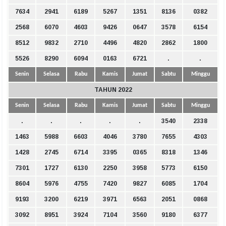
7634
2941
6189
5267
1351
8136
0382
2568
6070
4603
9426
0647
3578
6154
8512
9832
2710
4496
4820
2862
1800
5526
8290
6094
0163
6721
.
.
Senin
Selasa
Rabu
Kamis
Jumat
Sabtu
Minggu
TAHUN 2022
Senin
Selasa
Rabu
Kamis
Jumat
Sabtu
Minggu
.
.
.
.
.
3540
2338
1463
5988
6603
4046
3780
7655
4303
1428
2745
6714
3395
0365
8318
1346
7301
1727
6130
2250
3958
5773
6150
8604
5976
4755
7420
9827
6085
1704
9193
3200
6219
3971
6563
2051
0868
3092
8951
3924
7104
3560
9180
6377