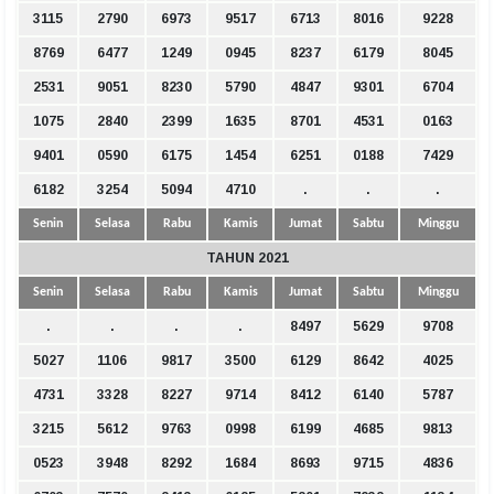
3115
2790
6973
9517
6713
8016
9228
8769
6477
1249
0945
8237
6179
8045
2531
9051
8230
5790
4847
9301
6704
1075
2840
2399
1635
8701
4531
0163
9401
0590
6175
1454
6251
0188
7429
6182
3254
5094
4710
.
.
.
Senin
Selasa
Rabu
Kamis
Jumat
Sabtu
Minggu
TAHUN 2021
Senin
Selasa
Rabu
Kamis
Jumat
Sabtu
Minggu
.
.
.
.
8497
5629
9708
5027
1106
9817
3500
6129
8642
4025
4731
3328
8227
9714
8412
6140
5787
3215
5612
9763
0998
6199
4685
9813
0523
3948
8292
1684
8693
9715
4836