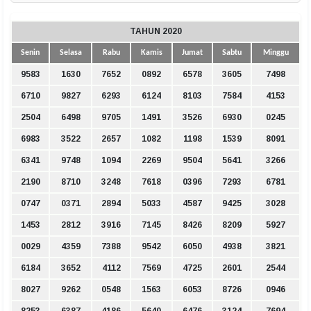
TAHUN 2020
Senin
Selasa
Rabu
Kamis
Jumat
Sabtu
Minggu
9583
1630
7652
0892
6578
3605
7498
6710
9827
6293
6124
8103
7584
4153
2504
6498
9705
1491
3526
6930
0245
6983
3522
2657
1082
1198
1539
8091
6341
9748
1094
2269
9504
5641
3266
2190
8710
3248
7618
0396
7293
6781
0747
0371
2894
5033
4587
9425
3028
1453
2812
3916
7145
8426
8209
5927
0029
4359
7388
9542
6050
4938
3821
6184
3652
4112
7569
4725
2601
2544
8027
9262
0548
1563
6053
8726
0946
8253
6387
4186
5640
6476
3124
7694