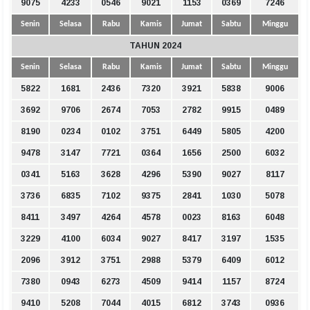
9075
4233
0546
9021
1153
0369
7246
Senin
Selasa
Rabu
Kamis
Jumat
Sabtu
Minggu
TAHUN 2024
Senin
Selasa
Rabu
Kamis
Jumat
Sabtu
Minggu
5822
1681
2436
7320
3921
5838
9006
3692
9706
2674
7053
2782
9915
0489
8190
0234
0102
3751
6449
5805
4200
9478
3147
7721
0364
1656
2500
6032
0341
5163
3628
4296
5390
9027
8117
3736
6835
7102
9375
2841
1030
5078
8411
3497
4264
4578
0023
8163
6048
3229
4100
6034
9027
8417
3197
1535
2096
3912
3751
2988
5379
6409
6012
7380
0943
6273
4509
9414
1157
8724
9410
5208
7044
4015
6812
3743
0936