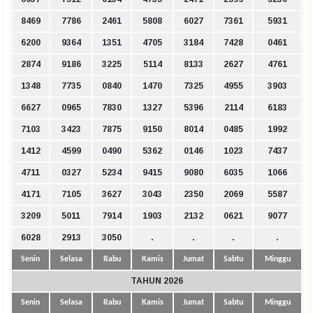
8469
7786
2461
5808
6027
7361
5931
6200
9364
1351
4705
3184
7428
0461
2874
9186
3225
5114
8133
2627
4761
1348
7735
0840
1470
7325
4955
3903
6627
0965
7830
1327
5396
2114
6183
7103
3423
7875
9150
8014
0485
1992
1412
4599
0490
5362
0146
1023
7437
4711
0327
5234
9415
9080
6035
1066
4171
7105
3627
3043
2350
2069
5587
3209
5011
7914
1903
2132
0621
9077
6028
2913
3050
.
.
.
.
Senin
Selasa
Rabu
Kamis
Jumat
Sabtu
Minggu
TAHUN 2026
Senin
Selasa
Rabu
Kamis
Jumat
Sabtu
Minggu