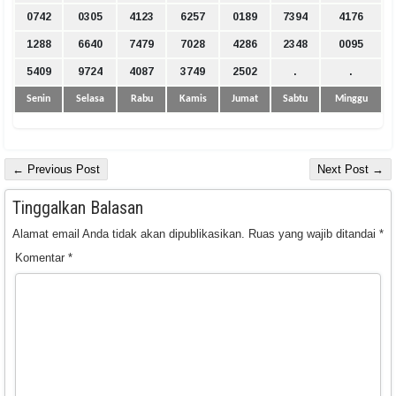
0742
0305
4123
6257
0189
7394
4176
1288
6640
7479
7028
4286
2348
0095
5409
9724
4087
3749
2502
.
.
Senin
Selasa
Rabu
Kamis
Jumat
Sabtu
Minggu
← Previous Post
Next Post →
Tinggalkan Balasan
Alamat email Anda tidak akan dipublikasikan.
Ruas yang wajib ditandai
*
Komentar
*