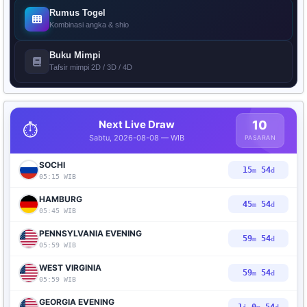
Rumus Togel
Kombinasi angka & shio
Buku Mimpi
Tafsir mimpi 2D / 3D / 4D
Next Live Draw
10
⏱️
Sabtu, 2026-08-08 — WIB
PASARAN
SOCHI
15
53
m
d
05:15 WIB
HAMBURG
45
53
m
d
05:45 WIB
PENNSYLVANIA EVENING
59
53
m
d
05:59 WIB
WEST VIRGINIA
59
53
m
d
05:59 WIB
GEORGIA EVENING