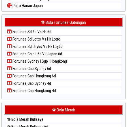
Paito Warna Sydney
Paito Harian Japan
Paito Warna Sydney Lottery
Paito Harian Japan 6d
Paito Warna Sydney Lottery 6d
Paito Harian Korea
⚽ Bola Fortunes Gabungan
Paito Warna Sydney Lotto
Paito Harian Kuda Lari
Paito Warna Sydney Pools 6d
Fortunes Sd 6d Vs Hk 6d
Paito Harian Magnum Cambodia
Paito Warna Taipei
Fortunes Sd Lotto Vs Hk Lotto
Paito Harian Nagoya
Paito Warna Taiwan
Fortunes Sd Ltry6d Vs Hk Ltry6d
Paito Harian New York Midday
Fortunes China 6d Vs Japan 6d
Paito Harian North Carolina Day
Fortunes Sydney | Sgp | Hongkong
Paito Harian Pcso
Fortunes Gab Sydney 6d
Paito Harian Pennsylvania Day
Fortunes Gab Hongkong 6d
Paito Harian Sao Paulo
Fortunes Gab Sydney 4d
Paito Harian Singapore
Fortunes Gab Hongkong 4d
Paito Harian Sydney
Paito Harian Sydney Lottery
Paito Harian Sydney Lottery 6d
⚽ Bola Merah
Paito Harian Sydney Lotto
⚽ Bola Merah Bullseye
Paito Harian Sydney Pools 6d
⚽ Bola Merah Bullseye 6d