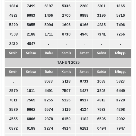
1834
7499
6397
5336
2280
5911
1365
4923
9093
1406
2700
0899
3196
5710
5229
5055
5994
1696
6166
4835
7496
7508
2188
1711
0730
4946
7341
7266
2430
4847
.
.
.
.
.
Senin
Selasa
Rabu
Kamis
Jumat
Sabtu
Minggu
TAHUN 2025
Senin
Selasa
Rabu
Kamis
Jumat
Sabtu
Minggu
.
.
8533
2118
0733
1083
5823
2579
1811
4491
7597
3427
3803
6449
7011
7565
3255
5125
8917
4813
3729
8589
9662
6574
2119
4134
7983
4298
4555
6806
2878
6150
1182
6595
2992
0872
0189
3274
4914
6281
0494
7947