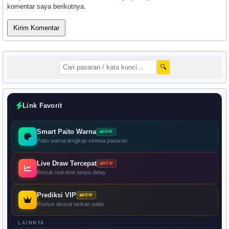
komentar saya berikutnya.
🔍
Link Favorit
Smart Paito Warna
NEW
Paito warna lengkap semua pasaran
Live Draw Tercepat
NEW
Result real-time tanpa delay
Prediksi VIP
NEW
Rumus akurat tarikan paito
LAINNYA