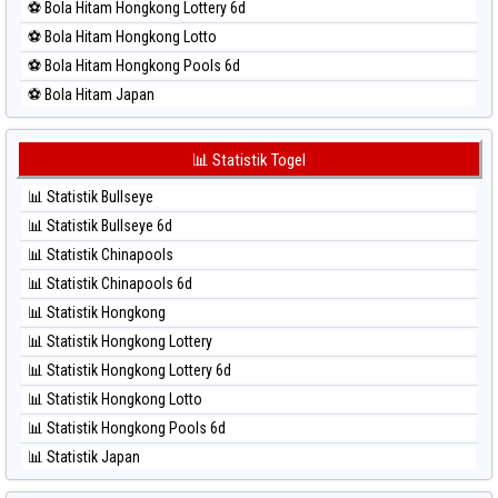
⚽ Bola Hitam Hongkong Lottery 6d
⚽ Bola Merah Sydney
⚽ Bola Hitam Hongkong Lotto
⚽ Bola Merah Sydney Lottery
⚽ Bola Hitam Hongkong Pools 6d
⚽ Bola Merah Sydney Lottery 6d
⚽ Bola Hitam Japan
⚽ Bola Merah Sydney Lotto
⚽ Bola Hitam Japan 6d
⚽ Bola Merah Sydney Pools 6d
⚽ Bola Hitam Korea
📊 Statistik Togel
⚽ Bola Merah Taipei
⚽ Bola Hitam Kuda Lari
⚽ Bola Merah Taiwan
📊 Statistik Bullseye
⚽ Bola Hitam Magnum Cambodia
📊 Statistik Bullseye 6d
⚽ Bola Hitam Nagoya
📊 Statistik Chinapools
⚽ Bola Hitam North Carolina Day
📊 Statistik Chinapools 6d
⚽ Bola Hitam Pcso
📊 Statistik Hongkong
⚽ Bola Hitam Sao Paulo
📊 Statistik Hongkong Lottery
⚽ Bola Hitam Singapore
📊 Statistik Hongkong Lottery 6d
⚽ Bola Hitam Sydney
📊 Statistik Hongkong Lotto
⚽ Bola Hitam Sydney Lottery
📊 Statistik Hongkong Pools 6d
⚽ Bola Hitam Sydney Lottery 6d
📊 Statistik Japan
⚽ Bola Hitam Sydney Lotto
📊 Statistik Japan 6d