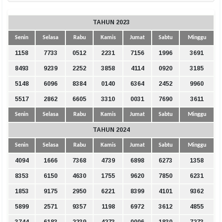
TAHUN 2023
Senin
Selasa
Rabu
Kamis
Jumat
Sabtu
Minggu
1158
7733
0512
2231
7156
1996
3691
8493
9239
2252
3858
4114
0920
3185
5148
6096
8384
0140
6364
2452
9960
5517
2862
6605
3310
0031
7690
3611
Senin
Selasa
Rabu
Kamis
Jumat
Sabtu
Minggu
TAHUN 2024
Senin
Selasa
Rabu
Kamis
Jumat
Sabtu
Minggu
4094
1666
7368
4739
6898
6273
1358
8353
6150
4630
1755
9620
7850
6231
1853
9175
2950
6221
8399
4101
9362
5899
2571
9357
1198
6972
3612
4855
3744
6183
2239
4273
0006
1830
7273