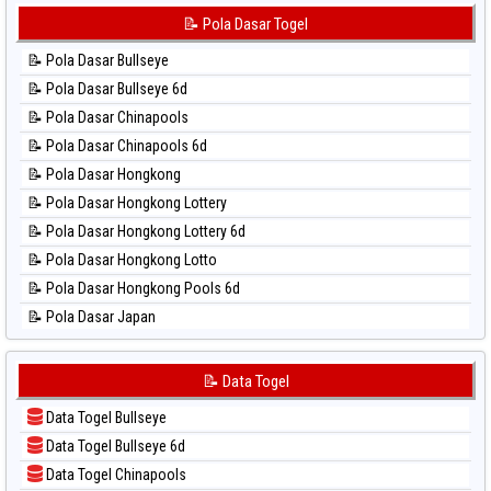
⚽ Bola Hitam Sydney Pools 6d
📊 Statistik Korea
📝 Pola Dasar Togel
⚽ Bola Hitam Taipei
📊 Statistik Kuda Lari
⚽ Bola Hitam Taiwan
📝 Pola Dasar Bullseye
📊 Statistik Magnum Cambodia
📝 Pola Dasar Bullseye 6d
📊 Statistik Nagoya
📝 Pola Dasar Chinapools
📊 Statistik New York Midday
📝 Pola Dasar Chinapools 6d
📊 Statistik North Carolina Day
📝 Pola Dasar Hongkong
📊 Statistik Pcso
📝 Pola Dasar Hongkong Lottery
📊 Statistik Pennsylvania Day
📝 Pola Dasar Hongkong Lottery 6d
📊 Statistik Sao Paulo
📝 Pola Dasar Hongkong Lotto
📊 Statistik Singapore
📝 Pola Dasar Hongkong Pools 6d
📊 Statistik Sydney
📝 Pola Dasar Japan
📊 Statistik Sydney Lottery
📝 Pola Dasar Japan 6d
📊 Statistik Sydney Lottery 6d
📝 Pola Dasar Korea
📝 Data Togel
📊 Statistik Sydney Lotto
📝 Pola Dasar Kuda Lari
📊 Statistik Sydney Pools 6d
Data Togel Bullseye
📝 Pola Dasar Magnum Cambodia
📊 Statistik Taipei
Data Togel Bullseye 6d
📝 Pola Dasar Nagoya
📊 Statistik Taiwan
Data Togel Chinapools
📝 Pola Dasar North Carolina Day