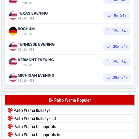
1
0
53
j
m
d
06:00 WIB
TEXAS EVENING
1
0
53
j
m
d
06:00 WIB
BOCHUM
1
15
53
j
m
d
06:15 WIB
TENNESSE EVENING
1
20
53
j
m
d
06:20 WIB
VERMONT EVENING
1
25
53
j
m
d
06:25 WIB
MICHIGAN EVENING
1
29
53
j
m
d
06:29 WIB
📝 Paito Warna Populer
Paito Warna Bullseye
Paito Warna Bullseye 6d
Paito Warna Chinapools
Paito Warna Chinapools 6d