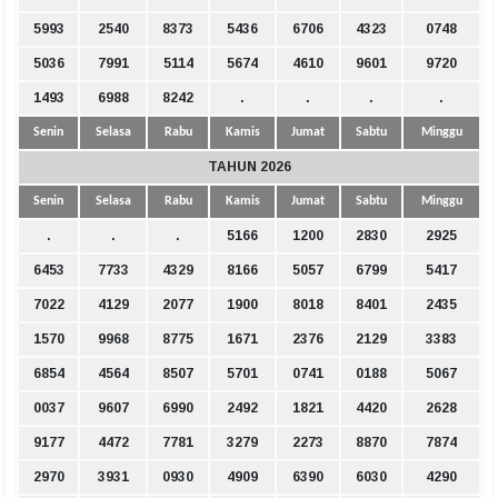
5993
2540
8373
5436
6706
4323
0748
5036
7991
5114
5674
4610
9601
9720
1493
6988
8242
.
.
.
.
Senin
Selasa
Rabu
Kamis
Jumat
Sabtu
Minggu
TAHUN 2026
Senin
Selasa
Rabu
Kamis
Jumat
Sabtu
Minggu
.
.
.
5166
1200
2830
2925
6453
7733
4329
8166
5057
6799
5417
7022
4129
2077
1900
8018
8401
2435
1570
9968
8775
1671
2376
2129
3383
6854
4564
8507
5701
0741
0188
5067
0037
9607
6990
2492
1821
4420
2628
9177
4472
7781
3279
2273
8870
7874
2970
3931
0930
4909
6390
6030
4290