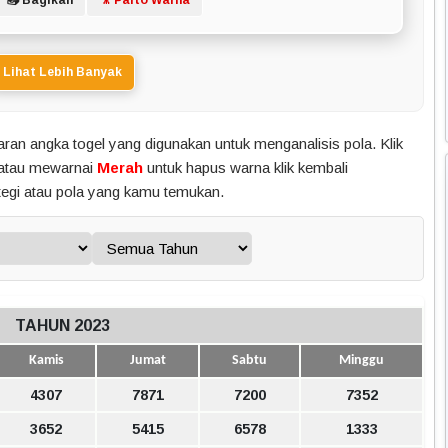
Lihat Lebih Banyak
uaran angka togel yang digunakan untuk menganalisis pola. Klik
 atau mewarnai
Merah
untuk hapus warna klik kembali
tegi atau pola yang kamu temukan.
TAHUN 2023
Kamis
Jumat
Sabtu
Minggu
4307
7871
7200
7352
3652
5415
6578
1333