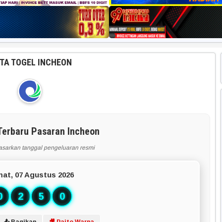
TA TOGEL INCHEON
 Terbaru Pasaran Incheon
asarkan tanggal pengeluaran resmi
at, 07 Agustus 2026
0
2
5
0
📤 Bagikan
🎥 Paito Warna