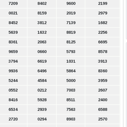
7209
8402
9600
2199
0021
8159
2019
2979
8452
3812
7139
1682
5639
1632
8819
2256
8361
2063
8125
6695
9659
0660
5793
8578
3794
6619
1031
3913
9936
6496
5864
8360
5244
4584
5000
3959
0552
0212
7003
2607
8416
5928
8511
2400
6534
2939
7563
6588
2720
0294
8903
2570