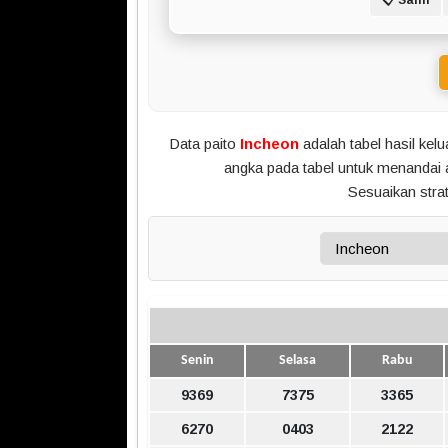
Data paito
Incheon
adalah tabel hasil kel
angka pada tabel untuk menandai
Sesuaikan stra
Senin
Selasa
Rabu
9369
7375
3365
6270
0403
2122