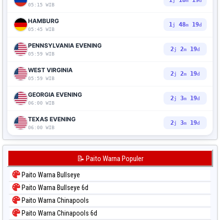
1
18
18
j
m
d
05:15 WIB
HAMBURG
1
48
18
j
m
d
05:45 WIB
PENNSYLVANIA EVENING
2
2
18
j
m
d
05:59 WIB
WEST VIRGINIA
2
2
18
j
m
d
05:59 WIB
GEORGIA EVENING
2
3
18
j
m
d
06:00 WIB
TEXAS EVENING
2
3
18
j
m
d
06:00 WIB
📝 Paito Warna Populer
Paito Warna Bullseye
Paito Warna Bullseye 6d
Paito Warna Chinapools
Paito Warna Chinapools 6d