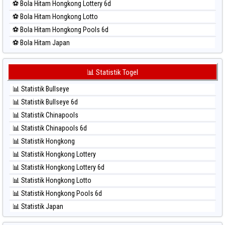
⚽ Bola Hitam Hongkong Lottery 6d
⚽ Bola Merah Sydney
⚽ Bola Hitam Hongkong Lotto
⚽ Bola Merah Sydney Lottery
⚽ Bola Hitam Hongkong Pools 6d
⚽ Bola Merah Sydney Lottery 6d
⚽ Bola Hitam Japan
⚽ Bola Merah Sydney Lotto
⚽ Bola Hitam Japan 6d
⚽ Bola Merah Sydney Pools 6d
⚽ Bola Hitam Korea
📊 Statistik Togel
⚽ Bola Merah Taipei
⚽ Bola Hitam Kuda Lari
⚽ Bola Merah Taiwan
📊 Statistik Bullseye
⚽ Bola Hitam Magnum Cambodia
📊 Statistik Bullseye 6d
⚽ Bola Hitam Nagoya
📊 Statistik Chinapools
⚽ Bola Hitam North Carolina Day
📊 Statistik Chinapools 6d
⚽ Bola Hitam Pcso
📊 Statistik Hongkong
⚽ Bola Hitam Sao Paulo
📊 Statistik Hongkong Lottery
⚽ Bola Hitam Singapore
📊 Statistik Hongkong Lottery 6d
⚽ Bola Hitam Sydney
📊 Statistik Hongkong Lotto
⚽ Bola Hitam Sydney Lottery
📊 Statistik Hongkong Pools 6d
⚽ Bola Hitam Sydney Lottery 6d
📊 Statistik Japan
⚽ Bola Hitam Sydney Lotto
📊 Statistik Japan 6d