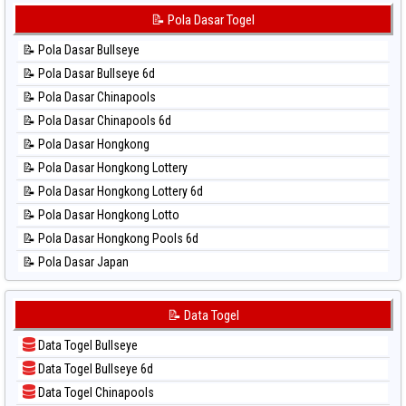
⚽ Bola Hitam Sydney Pools 6d
📊 Statistik Korea
📝 Pola Dasar Togel
⚽ Bola Hitam Taipei
📊 Statistik Kuda Lari
⚽ Bola Hitam Taiwan
📝 Pola Dasar Bullseye
📊 Statistik Magnum Cambodia
📝 Pola Dasar Bullseye 6d
📊 Statistik Nagoya
📝 Pola Dasar Chinapools
📊 Statistik New York Midday
📝 Pola Dasar Chinapools 6d
📊 Statistik North Carolina Day
📝 Pola Dasar Hongkong
📊 Statistik Pcso
📝 Pola Dasar Hongkong Lottery
📊 Statistik Pennsylvania Day
📝 Pola Dasar Hongkong Lottery 6d
📊 Statistik Sao Paulo
📝 Pola Dasar Hongkong Lotto
📊 Statistik Singapore
📝 Pola Dasar Hongkong Pools 6d
📊 Statistik Sydney
📝 Pola Dasar Japan
📊 Statistik Sydney Lottery
📝 Pola Dasar Japan 6d
📊 Statistik Sydney Lottery 6d
📝 Pola Dasar Korea
📝 Data Togel
📊 Statistik Sydney Lotto
📝 Pola Dasar Kuda Lari
📊 Statistik Sydney Pools 6d
Data Togel Bullseye
📝 Pola Dasar Magnum Cambodia
📊 Statistik Taipei
Data Togel Bullseye 6d
📝 Pola Dasar Nagoya
📊 Statistik Taiwan
Data Togel Chinapools
📝 Pola Dasar North Carolina Day