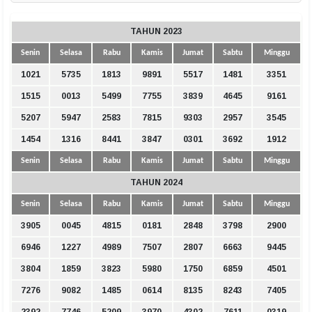
TAHUN 2023
Senin
Selasa
Rabu
Kamis
Jumat
Sabtu
Minggu
1021
5735
1813
9891
5517
1481
3351
1515
0013
5499
7755
3839
4645
9161
5207
5947
2583
7815
9303
2957
3545
1454
1316
8441
3847
0301
3692
1912
Senin
Selasa
Rabu
Kamis
Jumat
Sabtu
Minggu
TAHUN 2024
Senin
Selasa
Rabu
Kamis
Jumat
Sabtu
Minggu
3905
0045
4815
0181
2848
3798
2900
6946
1227
4989
7507
2807
6663
9445
3804
1859
3823
5980
1750
6859
4501
7276
9082
1485
0614
8135
8243
7405
2392
7746
5209
3970
4302
7611
0319