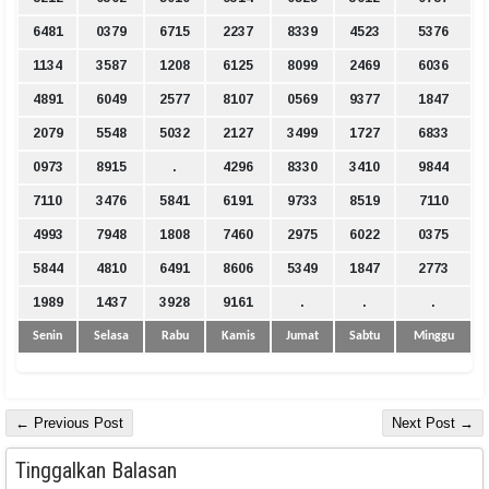
6481
0379
6715
2237
8339
4523
5376
1134
3587
1208
6125
8099
2469
6036
4891
6049
2577
8107
0569
9377
1847
2079
5548
5032
2127
3499
1727
6833
0973
8915
.
4296
8330
3410
9844
7110
3476
5841
6191
9733
8519
7110
4993
7948
1808
7460
2975
6022
0375
5844
4810
6491
8606
5349
1847
2773
1989
1437
3928
9161
.
.
.
Senin
Selasa
Rabu
Kamis
Jumat
Sabtu
Minggu
← Previous Post
Next Post →
Tinggalkan Balasan