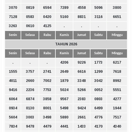
3070
0819
6594
7289
4558
5096
3800
7128
0583
0420
5160
8831
3116
6651
3263
0610
4125
.
.
.
.
Senin
Selasa
Rabu
Kamis
Jumat
Sabtu
Minggu
TAHUN 2026
Senin
Selasa
Rabu
Kamis
Jumat
Sabtu
Minggu
.
.
.
4206
9226
1773
6217
1555
3757
2741
2649
6616
1299
7618
4011
2660
7002
1879
3348
3042
8992
9416
2236
7753
5024
5266
0052
5551
6064
6874
3858
9567
2383
0803
4277
0934
0130
8001
5498
9424
6499
1944
5604
3003
3498
5880
2661
4776
7517
7834
9478
4479
4441
1433
4170
4340