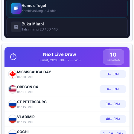
Rumus Togel
Kombinasi angka & shio
Buku Mimpi
Tafsir mimpi 2D / 3D / 4D
Next Live Draw
10
⏱️
Jumat, 2026-08-07 — WIB
PASARAN
MISSISSAUGA DAY
3
18
m
d
04:00 WIB
OREGON 04
4
18
m
d
04:01 WIB
ST PETERSBURG
18
18
m
d
04:15 WIB
VLADIMIR
48
18
m
d
04:45 WIB
SOCHI