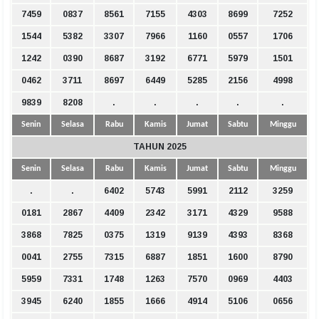
7459
0837
8561
7155
4303
8699
7252
1544
5382
3307
7966
1160
0557
1706
1242
0390
8687
3192
6771
5979
1501
0462
3711
8697
6449
5285
2156
4998
9839
8208
.
.
.
.
.
Senin
Selasa
Rabu
Kamis
Jumat
Sabtu
Minggu
TAHUN 2025
Senin
Selasa
Rabu
Kamis
Jumat
Sabtu
Minggu
.
.
6402
5743
5991
2112
3259
0181
2867
4409
2342
3171
4329
9588
3868
7825
0375
1319
9139
4393
8368
0041
2755
7315
6887
1851
1600
8790
5959
7331
1748
1263
7570
0969
4403
3945
6240
1855
1666
4914
5106
0656