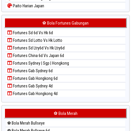
Paito Warna Sydney
Paito Harian Japan
Paito Warna Sydney Lottery
Paito Harian Japan 6d
Paito Warna Sydney Lottery 6d
Paito Harian Korea
⚽ Bola Fortunes Gabungan
Paito Warna Sydney Lotto
Paito Harian Kuda Lari
Paito Warna Sydney Pools 6d
Fortunes Sd 6d Vs Hk 6d
Paito Harian Magnum Cambodia
Paito Warna Taipei
Fortunes Sd Lotto Vs Hk Lotto
Paito Harian Nagoya
Paito Warna Taiwan
Fortunes Sd Ltry6d Vs Hk Ltry6d
Paito Harian New York Midday
Fortunes China 6d Vs Japan 6d
Paito Harian North Carolina Day
Fortunes Sydney | Sgp | Hongkong
Paito Harian Pcso
Fortunes Gab Sydney 6d
Paito Harian Pennsylvania Day
Fortunes Gab Hongkong 6d
Paito Harian Sao Paulo
Fortunes Gab Sydney 4d
Paito Harian Singapore
Fortunes Gab Hongkong 4d
Paito Harian Sydney
Paito Harian Sydney Lottery
Paito Harian Sydney Lottery 6d
⚽ Bola Merah
Paito Harian Sydney Lotto
⚽ Bola Merah Bullseye
Paito Harian Sydney Pools 6d
⚽ Bola Merah Bullseye 6d