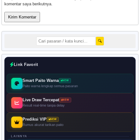
komentar saya berikutnya.
🔍
Link Favorit
Smart Paito Warna
NEW
Paito warna lengkap semua pasaran
Live Draw Tercepat
NEW
Result real-time tanpa delay
Prediksi VIP
NEW
Rumus akurat tarikan paito
LAINNYA