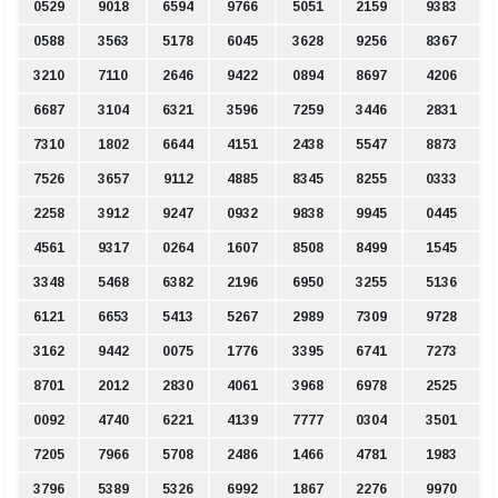
0529
9018
6594
9766
5051
2159
9383
0588
3563
5178
6045
3628
9256
8367
3210
7110
2646
9422
0894
8697
4206
6687
3104
6321
3596
7259
3446
2831
7310
1802
6644
4151
2438
5547
8873
7526
3657
9112
4885
8345
8255
0333
2258
3912
9247
0932
9838
9945
0445
4561
9317
0264
1607
8508
8499
1545
3348
5468
6382
2196
6950
3255
5136
6121
6653
5413
5267
2989
7309
9728
3162
9442
0075
1776
3395
6741
7273
8701
2012
2830
4061
3968
6978
2525
0092
4740
6221
4139
7777
0304
3501
7205
7966
5708
2486
1466
4781
1983
3796
5389
5326
6992
1867
2276
9970