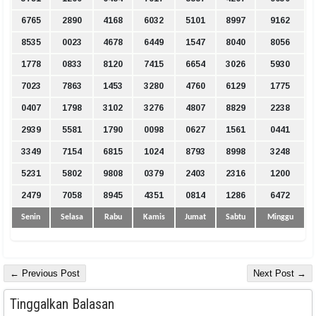
6765
2890
4168
6032
5101
8997
9162
8535
0023
4678
6449
1547
8040
8056
1778
0833
8120
7415
6654
3026
5930
7023
7863
1453
3280
4760
6129
1775
0407
1798
3102
3276
4807
8829
2238
2939
5581
1790
0098
0627
1561
0441
3349
7154
6815
1024
8793
8998
3248
5231
5802
9808
0379
2403
2316
1200
2479
7058
8945
4351
0814
1286
6472
Senin
Selasa
Rabu
Kamis
Jumat
Sabtu
Minggu
← Previous Post
Next Post →
Tinggalkan Balasan