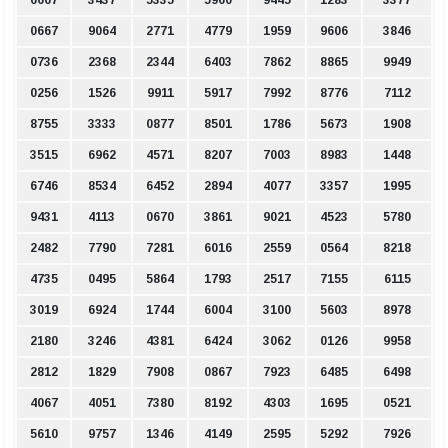
0667
9064
2771
4779
1959
9606
3846
0736
2368
2344
6403
7862
8865
9949
0256
1526
9911
5917
7992
8776
7112
8755
3333
0877
8501
1786
5673
1908
3515
6962
4571
8207
7003
8983
1448
6746
8534
6452
2894
4077
3357
1995
9431
4113
0670
3861
9021
4523
5780
2482
7790
7281
6016
2559
0564
8218
4735
0495
5864
1793
2517
7155
6115
3019
6924
1744
6004
3100
5603
8978
2180
3246
4381
6424
3062
0126
9958
2812
1829
7908
0867
7923
6485
6498
4067
4051
7380
8192
4303
1695
0521
5610
9757
1346
4149
2595
5292
7926