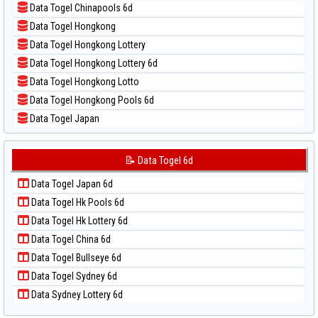
Data Togel Chinapools 6d
📝 Pola Dasar Pcso
Data Togel Hongkong
📝 Pola Dasar Sao Paulo
Data Togel Hongkong Lottery
📝 Pola Dasar Singapore
Data Togel Hongkong Lottery 6d
📝 Pola Dasar Sydney
Data Togel Hongkong Lotto
📝 Pola Dasar Sydney Lottery
Data Togel Hongkong Pools 6d
📝 Pola Dasar Sydney Lottery 6d
Data Togel Japan
📝 Pola Dasar Sydney Lotto
Data Togel Japan 6d
📝 Pola Dasar Sydney Pools 6d
Data Togel Korea
📝 Data Togel 6d
📝 Pola Dasar Taipei
Data Togel Kuda Lari
📝 Pola Dasar Taiwan
Data Togel Japan 6d
Data Togel Magnum Cambodia
Data Togel Hk Pools 6d
Data Togel Nagoya
Data Togel Hk Lottery 6d
Data Togel North Carolina Day
Data Togel China 6d
Data Togel Pcso
Data Togel Bullseye 6d
Data Togel Sao Paulo
Data Togel Sydney 6d
Data Togel Singapore
Data Sydney Lottery 6d
Data Togel Sydney