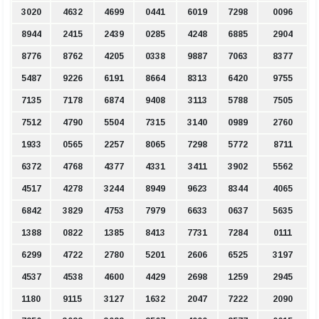
3020
4632
4699
0441
6019
7298
0096
8944
2415
2439
0285
4248
6885
2904
8776
8762
4205
0338
9887
7063
8377
5487
9226
6191
8664
8313
6420
9755
7135
7178
6874
9408
3113
5788
7505
7512
4790
5504
7315
3140
0989
2760
1933
0565
2257
8065
7298
5772
8711
6372
4768
4377
4331
3411
3902
5562
4517
4278
3244
8949
9623
8344
4065
6842
3829
4753
7979
6633
0637
5635
1388
0822
1385
8413
7731
7284
0111
6299
4722
2780
5201
2606
6525
3197
4537
4538
4600
4429
2698
1259
2945
1180
9115
3127
1632
2047
7222
2090