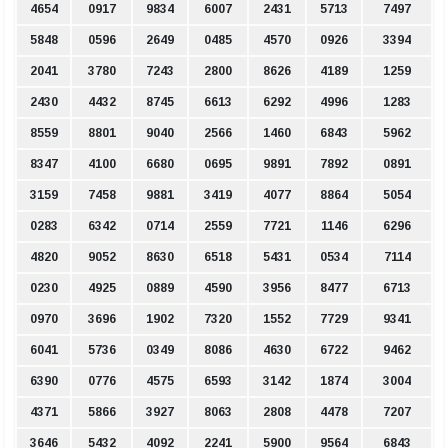
4654
0917
9834
6007
2431
5713
7497
5848
0596
2649
0485
4570
0926
3394
2041
3780
7243
2800
8626
4189
1259
2430
4432
8745
6613
6292
4996
1283
8559
8801
9040
2566
1460
6843
5962
8347
4100
6680
0695
9891
7892
0891
3159
7458
9881
3419
4077
8864
5054
0283
6342
0714
2559
7721
1146
6296
4820
9052
8630
6518
5431
0534
7114
0230
4925
0889
4590
3956
8477
6713
0970
3696
1902
7320
1552
7729
9341
6041
5736
0349
8086
4630
6722
9462
6390
0776
4575
6593
3142
1874
3004
4371
5866
3927
8063
2808
4478
7207
3646
5432
4092
2241
5900
9564
6843