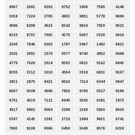
8967
2691
8202
9752
1900
7585
4148
3018
7224
2705
4933
9951
5778
8690
4586
8208
4515
8342
9819
7930
9521
6310
8733
7603
4375
5067
3520
0618
2360
7846
5002
1787
3967
1492
6821
2301
2653
1570
0577
9740
4952
0098
4779
7626
2014
9302
0613
9162
6943
8355
3312
1010
4504
3519
6033
9107
2831
2875
9421
9016
7114
6244
0847
6607
0308
4096
7936
9700
5527
9186
6751
4339
7121
6945
2542
0281
1972
4517
8902
9064
2299
1360
5930
8026
3307
4143
1591
2710
1994
9631
6741
7863
8108
6586
0450
3640
8576
6238