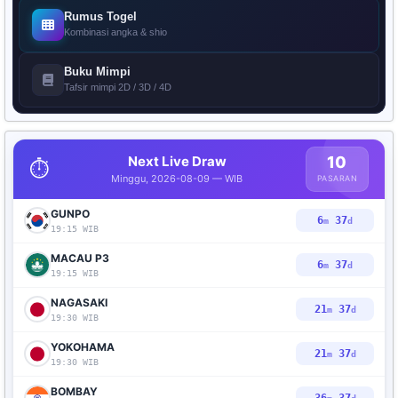
Rumus Togel
Kombinasi angka & shio
Buku Mimpi
Tafsir mimpi 2D / 3D / 4D
Next Live Draw
10
⏱️
Minggu, 2026-08-09 — WIB
PASARAN
GUNPO
6
35
m
d
19:15 WIB
MACAU P3
6
35
m
d
19:15 WIB
NAGASAKI
21
35
m
d
19:30 WIB
YOKOHAMA
21
35
m
d
19:30 WIB
BOMBAY