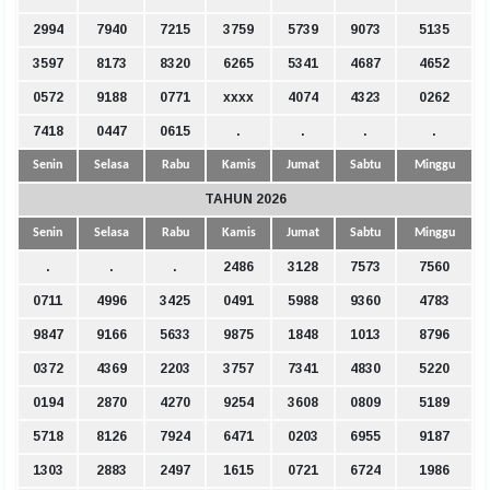
2994
7940
7215
3759
5739
9073
5135
3597
8173
8320
6265
5341
4687
4652
0572
9188
0771
xxxx
4074
4323
0262
7418
0447
0615
.
.
.
.
Senin
Selasa
Rabu
Kamis
Jumat
Sabtu
Minggu
TAHUN 2026
Senin
Selasa
Rabu
Kamis
Jumat
Sabtu
Minggu
.
.
.
2486
3128
7573
7560
0711
4996
3425
0491
5988
9360
4783
9847
9166
5633
9875
1848
1013
8796
0372
4369
2203
3757
7341
4830
5220
0194
2870
4270
9254
3608
0809
5189
5718
8126
7924
6471
0203
6955
9187
1303
2883
2497
1615
0721
6724
1986