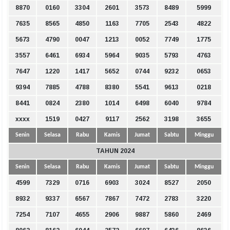
8870
0160
3304
2601
3573
8489
5999
7635
8565
4850
1163
7705
2543
4822
5673
4790
0047
1213
0052
7749
1775
3557
6461
6934
5964
9035
5793
4763
7647
1220
1417
5652
0744
9232
0653
9394
7885
4788
8380
5541
9613
0218
8441
0824
2380
1014
6498
6040
9784
xxxx
1519
0427
9117
2562
3198
3655
Senin
Selasa
Rabu
Kamis
Jumat
Sabtu
Minggu
TAHUN 2024
Senin
Selasa
Rabu
Kamis
Jumat
Sabtu
Minggu
4599
7329
0716
6903
3024
8527
2050
8932
9337
6567
7867
7472
2783
3220
7254
7107
4655
2906
9887
5860
2469