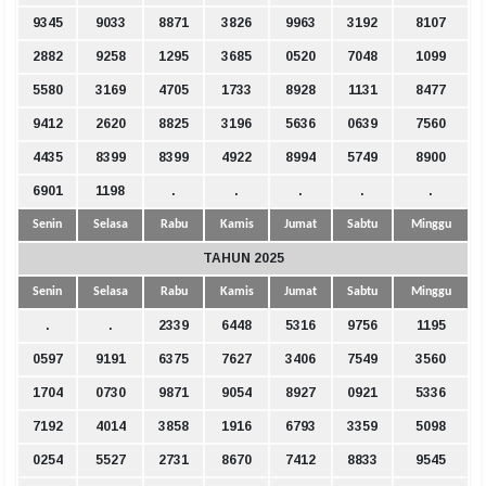
9345
9033
8871
3826
9963
3192
8107
2882
9258
1295
3685
0520
7048
1099
5580
3169
4705
1733
8928
1131
8477
9412
2620
8825
3196
5636
0639
7560
4435
8399
8399
4922
8994
5749
8900
6901
1198
.
.
.
.
.
Senin
Selasa
Rabu
Kamis
Jumat
Sabtu
Minggu
TAHUN 2025
Senin
Selasa
Rabu
Kamis
Jumat
Sabtu
Minggu
.
.
2339
6448
5316
9756
1195
0597
9191
6375
7627
3406
7549
3560
1704
0730
9871
9054
8927
0921
5336
7192
4014
3858
1916
6793
3359
5098
0254
5527
2731
8670
7412
8833
9545