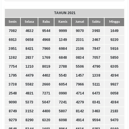
TAHUN 2021
Senin
Selasa
Rabu
Kamis
Jumat
Sabtu
Minggu
7082
4632
9544
9999
9070
3993
1649
6913
0658
4968
1349
2331
2467
9220
3951
8421
7960
6984
2106
7847
5916
1382
2837
1769
6848
0834
7057
5850
7754
1210
8019
2788
5506
4790
6305
1795
4479
4402
5543
1457
1338
4394
3738
5582
2660
6054
7966
5111
9927
2548
4821
7271
0990
4714
6473
0058
9090
5373
5047
7241
4279
0341
4384
8749
3152
4400
5807
8142
3463
2183
9279
8290
6320
6098
4914
9594
9470
9548
5344
1603
8964
6616
0253
9169