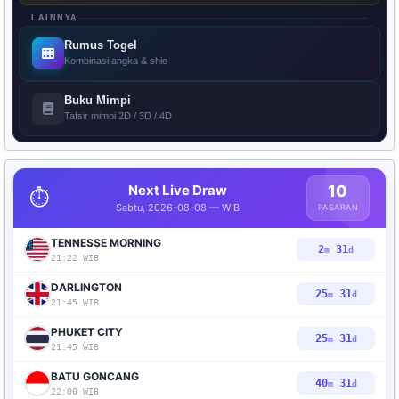
LAINNYA
Rumus Togel
Kombinasi angka & shio
Buku Mimpi
Tafsir mimpi 2D / 3D / 4D
Next Live Draw
10
⏱️
Sabtu, 2026-08-08 — WIB
PASARAN
TENNESSE MORNING
2
30
m
d
21:22 WIB
DARLINGTON
25
30
m
d
21:45 WIB
PHUKET CITY
25
30
m
d
21:45 WIB
BATU GONCANG
40
30
m
d
22:00 WIB