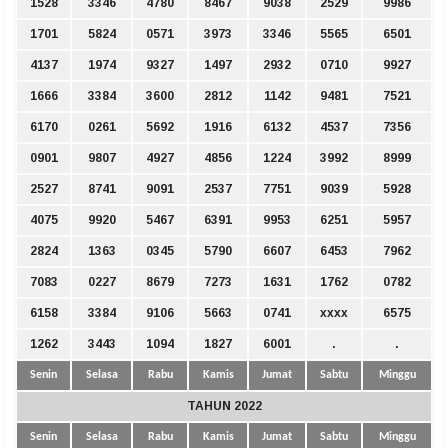
1528
3346
4780
8467
9038
2529
9986
1701
5824
0571
3973
3346
5565
6501
4137
1974
9327
1497
2932
0710
9927
1666
3384
3600
2812
1142
9481
7521
6170
0261
5692
1916
6132
4537
7356
0901
9807
4927
4856
1224
3992
8999
2527
8741
9091
2537
7751
9039
5928
4075
9920
5467
6391
9953
6251
5957
2824
1363
0345
5790
6607
6453
7962
7083
0227
8679
7273
1631
1762
0782
6158
3384
9106
5663
0741
xxxx
6575
1262
3443
1094
1827
6001
.
.
Senin
Selasa
Rabu
Kamis
Jumat
Sabtu
Minggu
TAHUN 2022
Senin
Selasa
Rabu
Kamis
Jumat
Sabtu
Minggu