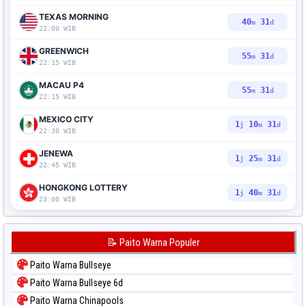
TEXAS MORNING
40
30
m
d
22:00 WIB
GREENWICH
55
30
m
d
22:15 WIB
MACAU P4
55
30
m
d
22:15 WIB
MEXICO CITY
1
10
30
j
m
d
22:30 WIB
JENEWA
1
25
30
j
m
d
22:45 WIB
HONGKONG LOTTERY
1
40
30
j
m
d
23:00 WIB
📝 Paito Warna Populer
Paito Warna Bullseye
Paito Warna Bullseye 6d
Paito Warna Chinapools