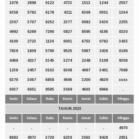
1078
2898
0122
4733
1513
1244
2557
6358
5782
6178
4211
6368
0551
1364
2307
3707
8252
2377
0082
3630
2255
4992
6289
7290
0827
8595
4195
0330
4100
2723
1136
6001
6753
0782
3435
7839
1809
5790
9525
5987
2426
0189
4469
4237
3345
3274
2248
3109
9358
1238
2457
0102
6308
4087
3401
7698
6370
3067
6858
4696
3200
4639
xxxx
6037
6651
9585
3569
4603
9966
.
Senin
Selasa
Rabu
Kamis
Jumat
Sabtu
Minggu
TAHUN 2023
Senin
Selasa
Rabu
Kamis
Jumat
Sabtu
Minggu
.
.
.
.
.
.
4970
8682
4973
3720
6230
3563
9420
2951