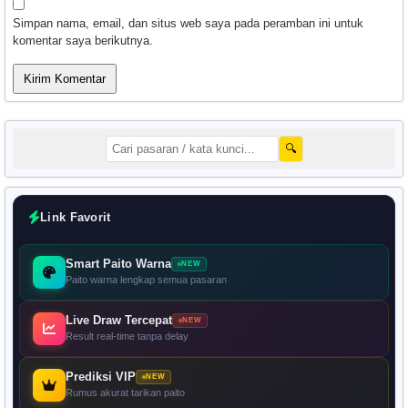
Simpan nama, email, dan situs web saya pada peramban ini untuk
komentar saya berikutnya.
🔍
Link Favorit
Smart Paito Warna
NEW
Paito warna lengkap semua pasaran
Live Draw Tercepat
NEW
Result real-time tanpa delay
Prediksi VIP
NEW
Rumus akurat tarikan paito