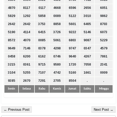
4870
8117
0117
4668
6596
2656
6051
5829
1292
5858
0089
5122
3010
9862
2642
2642
3753
8858
5601
6405
8703
5190
4114
6415
3726
9222
5146
6073
8572
4070
0085
5061
6803
9087
5229
9649
7146
0378
4298
9747
0347
4579
0458
6200
6162
0746
9640
4267
7861
3215
0361
9715
9580
1720
7058
2341
3104
5255
7107
4742
5160
1661
0009
9385
2670
7291
2705
8504
.
.
Senin
Selasa
Rabu
Kamis
Jumat
Sabtu
Minggu
← Previous Post
Next Post →