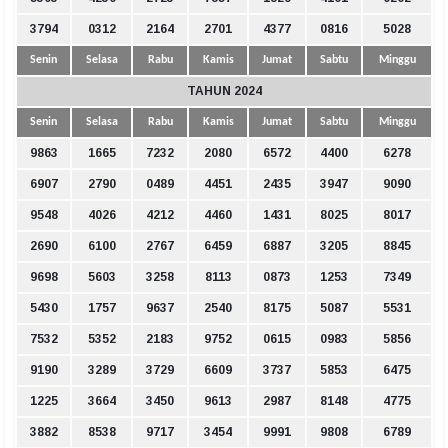
3794
0312
2164
2701
4377
0816
5028
Senin
Selasa
Rabu
Kamis
Jumat
Sabtu
Minggu
TAHUN 2024
Senin
Selasa
Rabu
Kamis
Jumat
Sabtu
Minggu
9863
1665
7232
2080
6572
4400
6278
6907
2790
0489
4451
2435
3947
9090
9548
4026
4212
4460
1431
8025
8017
2690
6100
2767
6459
6887
3205
8845
9698
5603
3258
8113
0873
1253
7349
5430
1757
9637
2540
8175
5087
5531
7532
5352
2183
9752
0615
0983
5856
9190
3289
3729
6609
3737
5853
6475
1225
3664
3450
9613
2987
8148
4775
3882
8538
9717
3454
9991
9808
6789