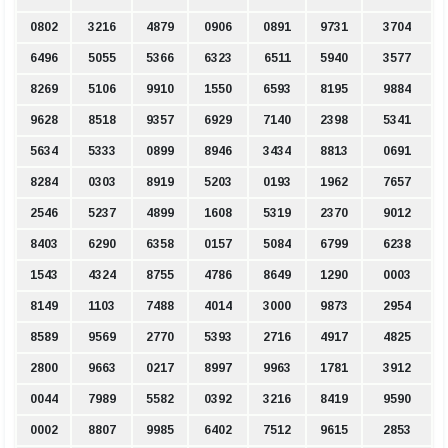
0802
3216
4879
0906
0891
9731
3704
6496
5055
5366
6323
6511
5940
3577
8269
5106
9910
1550
6593
8195
9884
9628
8518
9357
6929
7140
2398
5341
5634
5333
0899
8946
3434
8813
0691
8284
0303
8919
5203
0193
1962
7657
2546
5237
4899
1608
5319
2370
9012
8403
6290
6358
0157
5084
6799
6238
1543
4324
8755
4786
8649
1290
0003
8149
1103
7488
4014
3000
9873
2954
8589
9569
2770
5393
2716
4917
4825
2800
9663
0217
8997
9963
1781
3912
0044
7989
5582
0392
3216
8419
9590
0002
8807
9985
6402
7512
9615
2853