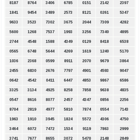
8187
8764
3406
6785
0151
2142
2397
1841
9454
3489
2573
8121
0261
5347
9633
3523
7302
3675
2044
7309
4282
5600
1268
7537
1993
3256
7340
4895
2744
4548
1588
4349
0129
8418
6538
0565
6748
5644
4269
1619
1240
5170
1036
2368
0599
8911
2070
9679
3864
2455
6830
2676
7797
4901
4593
9047
0642
4542
0411
6447
4853
9867
6586
3325
3134
4925
8258
7858
9638
4835
0547
8616
8077
2457
4347
0856
2256
8704
2819
4977
5810
7874
0554
7143
1963
1910
3945
1824
5572
4306
4750
3464
6072
7472
1534
9119
7863
2999
3741
7677
8655
3072
5470
2148
2849