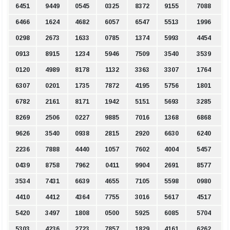
6451
9449
0545
0325
8372
9155
7088
6466
1624
4682
6057
6547
5513
1996
0298
2673
1633
0785
1374
5993
4454
0913
8915
1234
5946
7509
3540
3539
0120
4989
8178
1132
3363
3307
1764
6307
0201
1735
7872
4195
5756
1801
6782
2161
8171
1942
5151
5693
3285
8269
2506
0227
9885
7016
1368
6868
9626
3540
0938
2815
2920
6630
6240
2236
7888
4440
1057
7602
4004
5457
0439
8758
7962
0411
9904
2691
8577
3534
7431
6639
4655
7105
5598
0980
4410
4412
4364
7755
3016
5617
4517
5420
3497
1808
0500
5925
6085
5704
5303
4236
2723
7857
1829
4161
6262