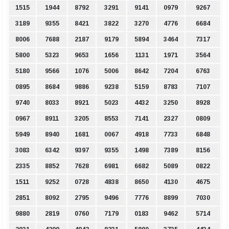
1515
1944
8792
3291
9141
0979
9267
3189
9355
8421
3822
3270
4776
6684
8006
7688
2187
9179
5894
3464
7317
5800
5323
9653
1656
1131
1971
3564
5180
9566
1076
5006
8642
7204
6763
0895
8684
9886
9238
5159
8783
7107
9740
8033
8921
5023
4432
3250
8928
0967
8911
3205
8553
7141
2327
0809
5949
8940
1681
0067
4918
7733
6848
3083
6342
9397
9355
1498
7389
8156
2335
8852
7628
6981
6682
5089
0822
1511
9252
0728
4838
8650
4130
4675
2851
8092
2795
9496
7776
8899
7030
9880
2819
0760
7179
0183
9462
5714