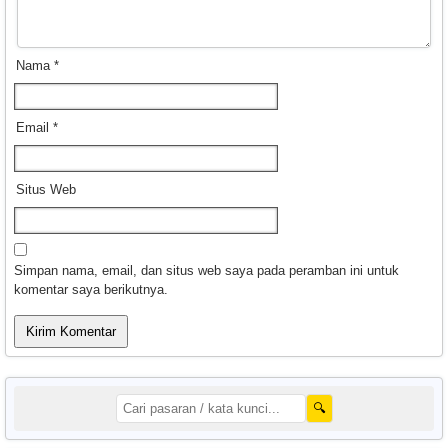
Nama
*
Email
*
Situs Web
Simpan nama, email, dan situs web saya pada peramban ini untuk
komentar saya berikutnya.
🔍