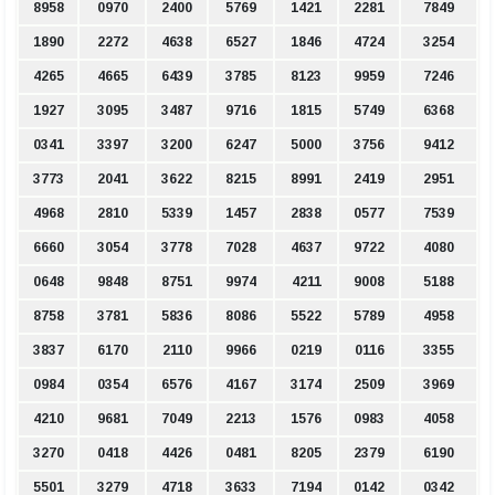
8958
0970
2400
5769
1421
2281
7849
1890
2272
4638
6527
1846
4724
3254
4265
4665
6439
3785
8123
9959
7246
1927
3095
3487
9716
1815
5749
6368
0341
3397
3200
6247
5000
3756
9412
3773
2041
3622
8215
8991
2419
2951
4968
2810
5339
1457
2838
0577
7539
6660
3054
3778
7028
4637
9722
4080
0648
9848
8751
9974
4211
9008
5188
8758
3781
5836
8086
5522
5789
4958
3837
6170
2110
9966
0219
0116
3355
0984
0354
6576
4167
3174
2509
3969
4210
9681
7049
2213
1576
0983
4058
3270
0418
4426
0481
8205
2379
6190
5501
3279
4718
3633
7194
0142
0342