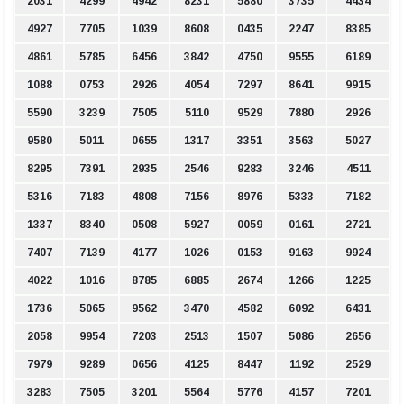
2031
4299
4942
8231
5880
3735
4434
4927
7705
1039
8608
0435
2247
8385
4861
5785
6456
3842
4750
9555
6189
1088
0753
2926
4054
7297
8641
9915
5590
3239
7505
5110
9529
7880
2926
9580
5011
0655
1317
3351
3563
5027
8295
7391
2935
2546
9283
3246
4511
5316
7183
4808
7156
8976
5333
7182
1337
8340
0508
5927
0059
0161
2721
7407
7139
4177
1026
0153
9163
9924
4022
1016
8785
6885
2674
1266
1225
1736
5065
9562
3470
4582
6092
6431
2058
9954
7203
2513
1507
5086
2656
7979
9289
0656
4125
8447
1192
2529
3283
7505
3201
5564
5776
4157
7201