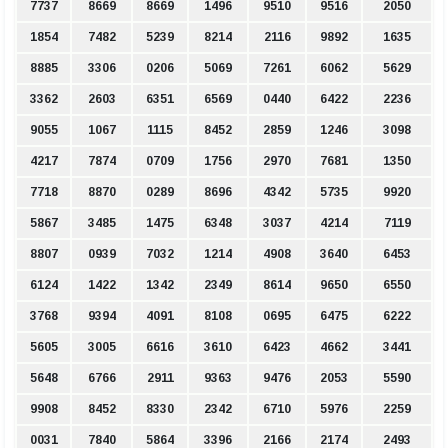
7737
8669
8669
1496
9510
9516
2050
1854
7482
5239
8214
2116
9892
1635
8885
3306
0206
5069
7261
6062
5629
3362
2603
6351
6569
0440
6422
2236
9055
1067
1115
8452
2859
1246
3098
4217
7874
0709
1756
2970
7681
1350
7718
8870
0289
8696
4342
5735
9920
5867
3485
1475
6348
3037
4214
7119
8807
0939
7032
1214
4908
3640
6453
6124
1422
1342
2349
8614
9650
6550
3768
9394
4091
8108
0695
6475
6222
5605
3005
6616
3610
6423
4662
3441
5648
6766
2911
9363
9476
2053
5590
9908
8452
8330
2342
6710
5976
2259
0031
7840
5864
3396
2166
2174
2493