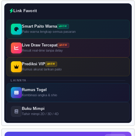
Link Favorit
Smart Paito Warna
NEW
Paito warna lengkap semua pasaran
Live Draw Tercepat
NEW
Result real-time tanpa delay
Prediksi VIP
NEW
Rumus akurat tarikan paito
LAINNYA
Rumus Togel
Kombinasi angka & shio
Buku Mimpi
Tafsir mimpi 2D / 3D / 4D