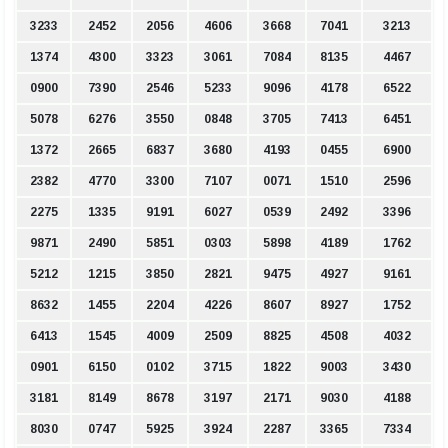
3233
2452
2056
4606
3668
7041
3213
1374
4300
3323
3061
7084
8135
4467
0900
7390
2546
5233
9096
4178
6522
5078
6276
3550
0848
3705
7413
6451
1372
2665
6837
3680
4193
0455
6900
2382
4770
3300
7107
0071
1510
2596
2275
1335
9191
6027
0539
2492
3396
9871
2490
5851
0303
5898
4189
1762
5212
1215
3850
2821
9475
4927
9161
8632
1455
2204
4226
8607
8927
1752
6413
1545
4009
2509
8825
4508
4032
0901
6150
0102
3715
1822
9003
3430
3181
8149
8678
3197
2171
9030
4188
8030
0747
5925
3924
2287
3365
7334