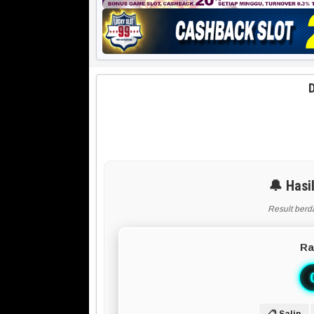
🔔 Hasi
Result berd
Ra
📋 Salin