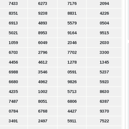
7433
6273
7176
2094
8351
9238
8831
4226
6913
4893
5579
0504
5021
8953
9164
9515
1059
6049
2346
2030
6703
2796
7702
3300
4456
4612
1278
1345
6988
3546
0591
5237
6680
4962
9826
5923
4235
1002
5713
8630
7487
8051
6806
6387
0784
6768
4427
9370
3491
2497
5911
7522