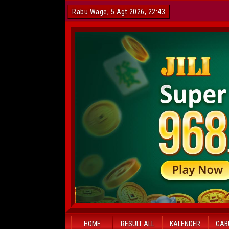
Rabu Wage, 5 Agt 2026, 22:43
HOME
RESULT ALL
KALENDER
GAB