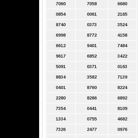
7060
7058
6680
0854
0061
2165
8740
0373
3524
6998
8772
4158
6612
9401
7484
9617
6852
3422
5091
0371
0163
8834
3582
7139
0401
8760
8224
2280
8286
6892
7354
0441
8109
1334
0755
4682
7326
2477
0976