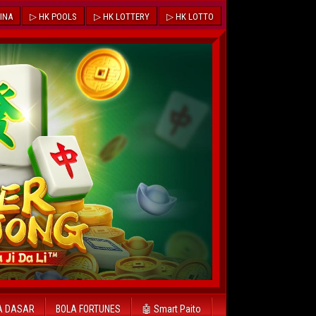
INA
▷ HK POOLS
▷ HK LOTTERY
▷ HK LOTTO
A DASAR
BOLA FORTUNES
🤖 Smart Paito