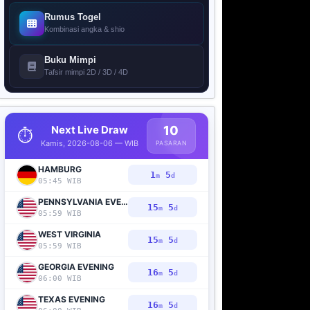
Rumus Togel
Kombinasi angka & shio
Buku Mimpi
Tafsir mimpi 2D / 3D / 4D
Next Live Draw
10
⏱️
Kamis, 2026-08-06 — WIB
PASARAN
HAMBURG
1
3
m
d
05:45 WIB
PENNSYLVANIA EVENING
15
3
m
d
05:59 WIB
WEST VIRGINIA
15
3
m
d
05:59 WIB
GEORGIA EVENING
16
3
m
d
06:00 WIB
TEXAS EVENING
16
3
m
d