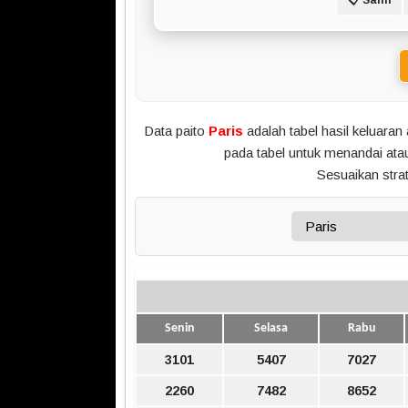
Data paito
Paris
adalah tabel hasil keluaran
pada tabel untuk menandai at
Sesuaikan stra
Senin
Selasa
Rabu
3101
5407
7027
2260
7482
8652