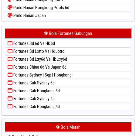
Paito Warna Singapore
Paito Harian Hongkong Pools 6d
Paito Warna Sydney
Paito Harian Japan
Paito Warna Sydney Lottery
Paito Harian Japan 6d
Paito Warna Sydney Lottery 6d
Paito Harian Korea
⚽ Bola Fortunes Gabungan
Paito Warna Sydney Lotto
Paito Harian Kuda Lari
Paito Warna Sydney Pools 6d
Fortunes Sd 6d Vs Hk 6d
Paito Harian Magnum Cambodia
Paito Warna Taipei
Fortunes Sd Lotto Vs Hk Lotto
Paito Harian Nagoya
Paito Warna Taiwan
Fortunes Sd Ltry6d Vs Hk Ltry6d
Paito Harian New York Midday
Fortunes China 6d Vs Japan 6d
Paito Harian North Carolina Day
Fortunes Sydney | Sgp | Hongkong
Paito Harian Pcso
Fortunes Gab Sydney 6d
Paito Harian Pennsylvania Day
Fortunes Gab Hongkong 6d
Paito Harian Sao Paulo
Fortunes Gab Sydney 4d
Paito Harian Singapore
Fortunes Gab Hongkong 4d
Paito Harian Sydney
Paito Harian Sydney Lottery
Paito Harian Sydney Lottery 6d
⚽ Bola Merah
Paito Harian Sydney Lotto