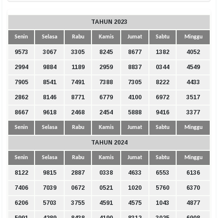
TAHUN 2023
Senin
Selasa
Rabu
Kamis
Jumat
Sabtu
Minggu
9573
3067
3305
8245
8677
1382
4052
2994
9884
1189
2959
8837
0344
4549
7905
8541
7491
7388
7305
8222
4433
2862
8146
8771
6779
4100
6972
3517
8667
9618
2468
2454
5888
9416
3377
Senin
Selasa
Rabu
Kamis
Jumat
Sabtu
Minggu
TAHUN 2024
Senin
Selasa
Rabu
Kamis
Jumat
Sabtu
Minggu
8122
9815
2887
0338
4633
6553
6136
7406
7039
0672
0521
1020
5760
6370
6206
5703
3755
4591
4575
1043
4877
5991
4289
8438
4190
8312
3025
6908