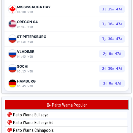
MISSISSAUGA DAY
1
15
46
j
m
d
04:00 WIB
OREGON 04
1
16
46
j
m
d
04:01 WIB
ST PETERSBURG
1
30
46
j
m
d
04:15 WIB
VLADIMIR
2
0
46
j
m
d
04:45 WIB
SOCHI
2
30
46
j
m
d
05:15 WIB
HAMBURG
3
0
46
j
m
d
05:45 WIB
📝 Paito Warna Populer
Paito Warna Bullseye
Paito Warna Bullseye 6d
Paito Warna Chinapools