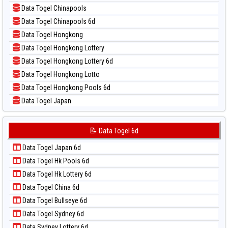
📝 Pola Dasar Nagoya
📊 Statistik Taiwan
Data Togel Chinapools
📝 Pola Dasar North Carolina Day
Data Togel Chinapools 6d
📝 Pola Dasar Pcso
Data Togel Hongkong
📝 Pola Dasar Sao Paulo
Data Togel Hongkong Lottery
📝 Pola Dasar Singapore
Data Togel Hongkong Lottery 6d
📝 Pola Dasar Sydney
Data Togel Hongkong Lotto
📝 Pola Dasar Sydney Lottery
Data Togel Hongkong Pools 6d
📝 Pola Dasar Sydney Lottery 6d
Data Togel Japan
📝 Pola Dasar Sydney Lotto
Data Togel Japan 6d
📝 Pola Dasar Sydney Pools 6d
Data Togel Korea
📝 Data Togel 6d
📝 Pola Dasar Taipei
Data Togel Kuda Lari
📝 Pola Dasar Taiwan
Data Togel Japan 6d
Data Togel Magnum Cambodia
Data Togel Hk Pools 6d
Data Togel Nagoya
Data Togel Hk Lottery 6d
Data Togel North Carolina Day
Data Togel China 6d
Data Togel Pcso
Data Togel Bullseye 6d
Data Togel Sao Paulo
Data Togel Sydney 6d
Data Togel Singapore
Data Sydney Lottery 6d