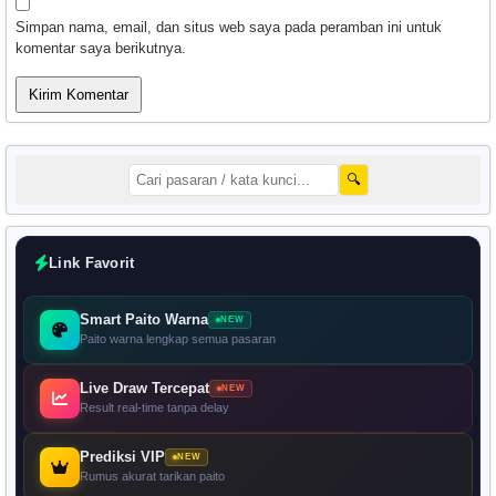
Simpan nama, email, dan situs web saya pada peramban ini untuk
komentar saya berikutnya.
🔍
Link Favorit
Smart Paito Warna
NEW
Paito warna lengkap semua pasaran
Live Draw Tercepat
NEW
Result real-time tanpa delay
Prediksi VIP
NEW
Rumus akurat tarikan paito