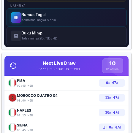
LAINNYA
Rumus Togel
Kombinasi angka & shio
Buku Mimpi
Tafsir mimpi 2D / 3D / 4D
Next Live Draw
10
⏱️
Sabtu, 2026-08-08 — WIB
PASARAN
PISA
0
46
m
d
02:45 WIB
MOROCCO QUATRO 04
15
46
m
d
03:00 WIB
NAPLES
30
46
m
d
03:15 WIB
SIENA
1
0
46
j
m
d
03:45 WIB