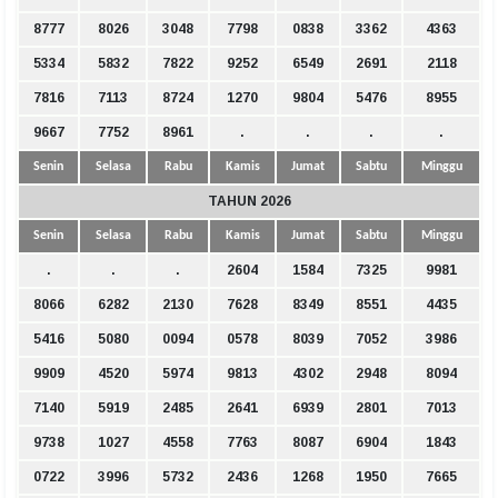
8777
8026
3048
7798
0838
3362
4363
5334
5832
7822
9252
6549
2691
2118
7816
7113
8724
1270
9804
5476
8955
9667
7752
8961
.
.
.
.
Senin
Selasa
Rabu
Kamis
Jumat
Sabtu
Minggu
TAHUN 2026
Senin
Selasa
Rabu
Kamis
Jumat
Sabtu
Minggu
.
.
.
2604
1584
7325
9981
8066
6282
2130
7628
8349
8551
4435
5416
5080
0094
0578
8039
7052
3986
9909
4520
5974
9813
4302
2948
8094
7140
5919
2485
2641
6939
2801
7013
9738
1027
4558
7763
8087
6904
1843
0722
3996
5732
2436
1268
1950
7665