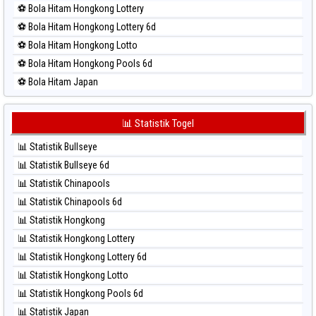
⚽ Bola Hitam Hongkong Lottery
⚽ Bola Merah Singapore
⚽ Bola Hitam Hongkong Lottery 6d
⚽ Bola Merah Sydney
⚽ Bola Hitam Hongkong Lotto
⚽ Bola Merah Sydney Lottery
⚽ Bola Hitam Hongkong Pools 6d
⚽ Bola Merah Sydney Lottery 6d
⚽ Bola Hitam Japan
⚽ Bola Merah Sydney Lotto
⚽ Bola Hitam Japan 6d
⚽ Bola Merah Sydney Pools 6d
⚽ Bola Hitam Korea
📊 Statistik Togel
⚽ Bola Merah Taipei
⚽ Bola Hitam Kuda Lari
⚽ Bola Merah Taiwan
📊 Statistik Bullseye
⚽ Bola Hitam Magnum Cambodia
📊 Statistik Bullseye 6d
⚽ Bola Hitam Nagoya
📊 Statistik Chinapools
⚽ Bola Hitam North Carolina Day
📊 Statistik Chinapools 6d
⚽ Bola Hitam Pcso
📊 Statistik Hongkong
⚽ Bola Hitam Sao Paulo
📊 Statistik Hongkong Lottery
⚽ Bola Hitam Singapore
📊 Statistik Hongkong Lottery 6d
⚽ Bola Hitam Sydney
📊 Statistik Hongkong Lotto
⚽ Bola Hitam Sydney Lottery
📊 Statistik Hongkong Pools 6d
⚽ Bola Hitam Sydney Lottery 6d
📊 Statistik Japan