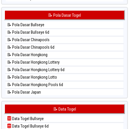
⚽ Bola Hitam Sydney Lotto
📊 Statistik Japan 6d
⚽ Bola Hitam Sydney Pools 6d
📊 Statistik Korea
📝 Pola Dasar Togel
⚽ Bola Hitam Taipei
📊 Statistik Kuda Lari
⚽ Bola Hitam Taiwan
📝 Pola Dasar Bullseye
📊 Statistik Magnum Cambodia
📝 Pola Dasar Bullseye 6d
📊 Statistik Nagoya
📝 Pola Dasar Chinapools
📊 Statistik New York Midday
📝 Pola Dasar Chinapools 6d
📊 Statistik North Carolina Day
📝 Pola Dasar Hongkong
📊 Statistik Pcso
📝 Pola Dasar Hongkong Lottery
📊 Statistik Pennsylvania Day
📝 Pola Dasar Hongkong Lottery 6d
📊 Statistik Sao Paulo
📝 Pola Dasar Hongkong Lotto
📊 Statistik Singapore
📝 Pola Dasar Hongkong Pools 6d
📊 Statistik Sydney
📝 Pola Dasar Japan
📊 Statistik Sydney Lottery
📝 Pola Dasar Japan 6d
📊 Statistik Sydney Lottery 6d
📝 Pola Dasar Korea
📝 Data Togel
📊 Statistik Sydney Lotto
📝 Pola Dasar Kuda Lari
📊 Statistik Sydney Pools 6d
Data Togel Bullseye
📝 Pola Dasar Magnum Cambodia
📊 Statistik Taipei
Data Togel Bullseye 6d