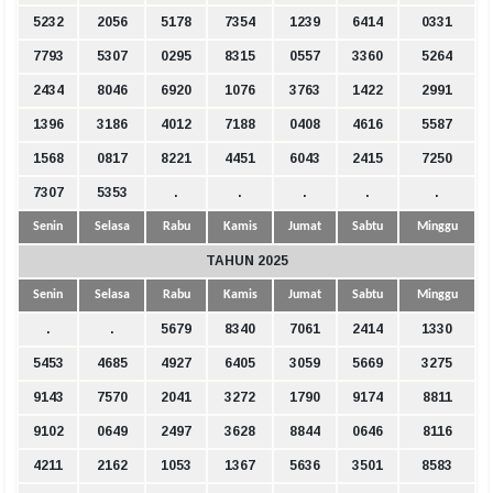
5232
2056
5178
7354
1239
6414
0331
7793
5307
0295
8315
0557
3360
5264
2434
8046
6920
1076
3763
1422
2991
1396
3186
4012
7188
0408
4616
5587
1568
0817
8221
4451
6043
2415
7250
7307
5353
.
.
.
.
.
Senin
Selasa
Rabu
Kamis
Jumat
Sabtu
Minggu
TAHUN 2025
Senin
Selasa
Rabu
Kamis
Jumat
Sabtu
Minggu
.
.
5679
8340
7061
2414
1330
5453
4685
4927
6405
3059
5669
3275
9143
7570
2041
3272
1790
9174
8811
9102
0649
2497
3628
8844
0646
8116
4211
2162
1053
1367
5636
3501
8583