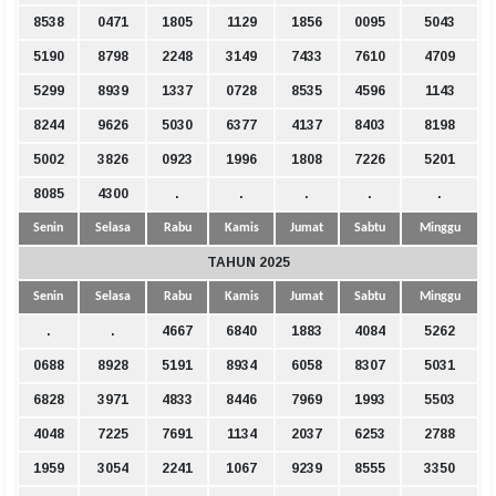
8538
0471
1805
1129
1856
0095
5043
5190
8798
2248
3149
7433
7610
4709
5299
8939
1337
0728
8535
4596
1143
8244
9626
5030
6377
4137
8403
8198
5002
3826
0923
1996
1808
7226
5201
8085
4300
.
.
.
.
.
Senin
Selasa
Rabu
Kamis
Jumat
Sabtu
Minggu
TAHUN 2025
Senin
Selasa
Rabu
Kamis
Jumat
Sabtu
Minggu
.
.
4667
6840
1883
4084
5262
0688
8928
5191
8934
6058
8307
5031
6828
3971
4833
8446
7969
1993
5503
4048
7225
7691
1134
2037
6253
2788
1959
3054
2241
1067
9239
8555
3350