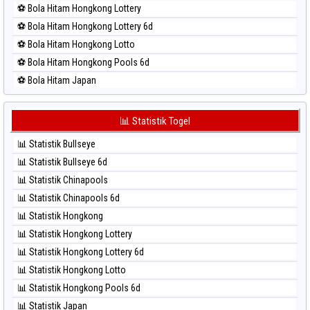
⚽ Bola Hitam Hongkong Lottery
⚽ Bola Merah Singapore
⚽ Bola Hitam Hongkong Lottery 6d
⚽ Bola Merah Sydney
⚽ Bola Hitam Hongkong Lotto
⚽ Bola Merah Sydney Lottery
⚽ Bola Hitam Hongkong Pools 6d
⚽ Bola Merah Sydney Lottery 6d
⚽ Bola Hitam Japan
⚽ Bola Merah Sydney Lotto
⚽ Bola Hitam Japan 6d
⚽ Bola Merah Sydney Pools 6d
⚽ Bola Hitam Korea
📊 Statistik Togel
⚽ Bola Merah Taipei
⚽ Bola Hitam Kuda Lari
⚽ Bola Merah Taiwan
📊 Statistik Bullseye
⚽ Bola Hitam Magnum Cambodia
📊 Statistik Bullseye 6d
⚽ Bola Hitam Nagoya
📊 Statistik Chinapools
⚽ Bola Hitam North Carolina Day
📊 Statistik Chinapools 6d
⚽ Bola Hitam Pcso
📊 Statistik Hongkong
⚽ Bola Hitam Sao Paulo
📊 Statistik Hongkong Lottery
⚽ Bola Hitam Singapore
📊 Statistik Hongkong Lottery 6d
⚽ Bola Hitam Sydney
📊 Statistik Hongkong Lotto
⚽ Bola Hitam Sydney Lottery
📊 Statistik Hongkong Pools 6d
⚽ Bola Hitam Sydney Lottery 6d
📊 Statistik Japan