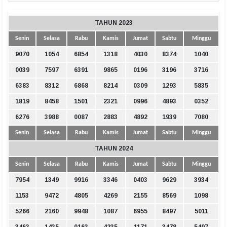
TAHUN 2023
Senin
Selasa
Rabu
Kamis
Jumat
Sabtu
Minggu
9070
1054
6854
1318
4030
8374
1040
0039
7597
6391
9865
0196
3196
3716
6383
8312
6868
8214
0309
1293
5835
1819
8458
1501
2321
0996
4893
0352
6276
3988
0087
2883
4892
1939
7080
Senin
Selasa
Rabu
Kamis
Jumat
Sabtu
Minggu
TAHUN 2024
Senin
Selasa
Rabu
Kamis
Jumat
Sabtu
Minggu
7954
1349
9916
3346
0403
9629
3934
1153
9472
4805
4269
2155
8569
1098
5266
2160
9948
1087
6955
8497
5011
3463
1435
0163
4235
1171
3478
5497