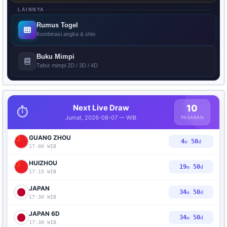
LAINNYA
Rumus Togel
Kombinasi angka & shio
Buku Mimpi
Tafsir mimpi 2D / 3D / 4D
Next Live Draw
10
⏱️
Jumat, 2026-08-07 — WIB
PASARAN
GUANG ZHOU
4
49
m
d
17:00 WIB
HUIZHOU
19
49
m
d
17:15 WIB
JAPAN
34
49
m
d
17:30 WIB
JAPAN 6D
34
49
m
d
17:30 WIB