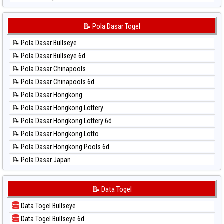
⚽ Bola Hitam Sydney Lotto
📊 Statistik Japan 6d
⚽ Bola Hitam Sydney Pools 6d
📊 Statistik Korea
📝 Pola Dasar Togel
⚽ Bola Hitam Taipei
📊 Statistik Kuda Lari
⚽ Bola Hitam Taiwan
📝 Pola Dasar Bullseye
📊 Statistik Magnum Cambodia
📝 Pola Dasar Bullseye 6d
📊 Statistik Nagoya
📝 Pola Dasar Chinapools
📊 Statistik New York Midday
📝 Pola Dasar Chinapools 6d
📊 Statistik North Carolina Day
📝 Pola Dasar Hongkong
📊 Statistik Pcso
📝 Pola Dasar Hongkong Lottery
📊 Statistik Pennsylvania Day
📝 Pola Dasar Hongkong Lottery 6d
📊 Statistik Sao Paulo
📝 Pola Dasar Hongkong Lotto
📊 Statistik Singapore
📝 Pola Dasar Hongkong Pools 6d
📊 Statistik Sydney
📝 Pola Dasar Japan
📊 Statistik Sydney Lottery
📝 Pola Dasar Japan 6d
📊 Statistik Sydney Lottery 6d
📝 Pola Dasar Korea
📝 Data Togel
📊 Statistik Sydney Lotto
📝 Pola Dasar Kuda Lari
📊 Statistik Sydney Pools 6d
Data Togel Bullseye
📝 Pola Dasar Magnum Cambodia
📊 Statistik Taipei
Data Togel Bullseye 6d