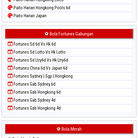
Paito Warna Singapore
Paito Harian Hongkong Pools 6d
Paito Warna Sydney
Paito Harian Japan
Paito Warna Sydney Lottery
Paito Harian Japan 6d
Paito Warna Sydney Lottery 6d
Paito Harian Korea
⚽ Bola Fortunes Gabungan
Paito Warna Sydney Lotto
Paito Harian Kuda Lari
Paito Warna Sydney Pools 6d
Fortunes Sd 6d Vs Hk 6d
Paito Harian Magnum Cambodia
Paito Warna Taipei
Fortunes Sd Lotto Vs Hk Lotto
Paito Harian Nagoya
Paito Warna Taiwan
Fortunes Sd Ltry6d Vs Hk Ltry6d
Paito Harian New York Midday
Fortunes China 6d Vs Japan 6d
Paito Harian North Carolina Day
Fortunes Sydney | Sgp | Hongkong
Paito Harian Pcso
Fortunes Gab Sydney 6d
Paito Harian Pennsylvania Day
Fortunes Gab Hongkong 6d
Paito Harian Sao Paulo
Fortunes Gab Sydney 4d
Paito Harian Singapore
Fortunes Gab Hongkong 4d
Paito Harian Sydney
Paito Harian Sydney Lottery
Paito Harian Sydney Lottery 6d
⚽ Bola Merah
Paito Harian Sydney Lotto