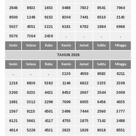
2846
8933
1653
0488
7832
8541
7964
8500
1248
9153
8304
7441
6510
2143
5027
4551
3221
6181
6782
1884
6968
5570
7364
2439
.
.
.
.
Senin
Selasa
Rabu
Kamis
Jumat
Sabtu
Minggu
TAHUN 2026
Senin
Selasa
Rabu
Kamis
Jumat
Sabtu
Minggu
.
.
.
3130
4550
9583
8211
1216
8836
5382
1146
6822
3235
2309
3200
0233
4421
9452
2697
2544
3009
1881
3312
2298
7699
6055
6456
4035
1567
8115
4501
3496
7444
2560
3777
6121
5661
4117
4755
1875
7142
2488
4014
5228
4531
2823
1828
8018
8551