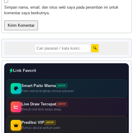
Simpan nama, email, dan situs web saya pada peramban ini untuk
komentar saya berikutnya.
🔍
Link Favorit
Smart Paito Warna
NEW
Paito warna lengkap semua pasaran
Live Draw Tercepat
NEW
Result real-time tanpa delay
Prediksi VIP
NEW
Rumus akurat tarikan paito