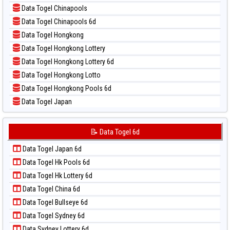
📝 Pola Dasar Nagoya
📊 Statistik Taiwan
Data Togel Chinapools
📝 Pola Dasar North Carolina Day
Data Togel Chinapools 6d
📝 Pola Dasar Pcso
Data Togel Hongkong
📝 Pola Dasar Sao Paulo
Data Togel Hongkong Lottery
📝 Pola Dasar Singapore
Data Togel Hongkong Lottery 6d
📝 Pola Dasar Sydney
Data Togel Hongkong Lotto
📝 Pola Dasar Sydney Lottery
Data Togel Hongkong Pools 6d
📝 Pola Dasar Sydney Lottery 6d
Data Togel Japan
📝 Pola Dasar Sydney Lotto
Data Togel Japan 6d
📝 Pola Dasar Sydney Pools 6d
Data Togel Korea
📝 Data Togel 6d
📝 Pola Dasar Taipei
Data Togel Kuda Lari
📝 Pola Dasar Taiwan
Data Togel Japan 6d
Data Togel Magnum Cambodia
Data Togel Hk Pools 6d
Data Togel Nagoya
Data Togel Hk Lottery 6d
Data Togel North Carolina Day
Data Togel China 6d
Data Togel Pcso
Data Togel Bullseye 6d
Data Togel Sao Paulo
Data Togel Sydney 6d
Data Togel Singapore
Data Sydney Lottery 6d