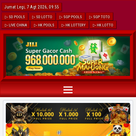
Jumat Legi, 7 Agt 2026, 09:55
▷ SD POOLS
▷ SD LOTTO
▷ SGP POOLS
▷ SGP TOTO
▷ LIVE CHINA
▷ HK POOLS
▷ HK LOTTERY
▷ HK LOTTO