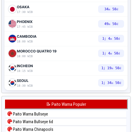
OSAKA
34
49
m
d
17:30 WIB
PHOENIX
49
49
m
d
17:45 WIB
CAMBODIA
1
4
49
j
m
d
18:00 WIB
MOROCCO QUATRO 19
1
4
49
j
m
d
18:00 WIB
INCHEON
1
19
49
j
m
d
18:15 WIB
SEOUL
1
34
49
j
m
d
18:30 WIB
📝 Paito Warna Populer
Paito Warna Bullseye
Paito Warna Bullseye 6d
Paito Warna Chinapools