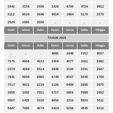
1042
2159
3558
1428
6700
4739
0912
3112
8524
0946
9916
1984
5176
3370
2520
3865
2550
.
.
.
.
Senin
Selasa
Rabu
Kamis
Jumat
Sabtu
Minggu
TAHUN 2026
Senin
Selasa
Rabu
Kamis
Jumat
Sabtu
Minggu
.
.
.
4885
2948
7252
9507
7375
8656
4132
2439
4377
2411
3982
2274
4284
5514
2848
1520
3391
2887
7941
6094
8965
6749
6367
5040
1708
7317
9821
2219
3106
0499
3695
0970
2655
1003
7531
5737
6836
7999
2452
0507
3423
3010
8656
2210
5530
5511
5447
7005
4374
6424
5358
4345
6316