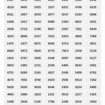
4219
8003
3825
1157
6233
4798
6225
8011
2057
0359
2877
0347
5184
0998
3849
1017
4210
5988
3284
9633
4151
2508
5716
3196
9587
1597
7911
6044
4230
8896
3307
7022
5230
4899
7458
3475
2477
8673
9386
9734
6336
4531
8689
9472
6826
9776
7934
1558
3329
1636
6767
2940
3048
6097
2682
6127
9939
2453
1321
2399
6465
9844
3951
9733
8285
2163
4257
3045
5458
0782
4376
7653
4793
3639
2506
0514
7262
5826
6550
9028
6640
3936
9154
9495
4900
2980
1818
1233
0516
1337
3435
1948
2928
3193
7786
2295
2330
3084