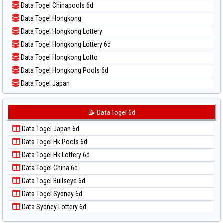
Data Togel Chinapools 6d
📝 Pola Dasar Pcso
Data Togel Hongkong
📝 Pola Dasar Sao Paulo
Data Togel Hongkong Lottery
📝 Pola Dasar Singapore
Data Togel Hongkong Lottery 6d
📝 Pola Dasar Sydney
Data Togel Hongkong Lotto
📝 Pola Dasar Sydney Lottery
Data Togel Hongkong Pools 6d
📝 Pola Dasar Sydney Lottery 6d
Data Togel Japan
📝 Pola Dasar Sydney Lotto
Data Togel Japan 6d
📝 Pola Dasar Sydney Pools 6d
Data Togel Korea
📝 Data Togel 6d
📝 Pola Dasar Taipei
Data Togel Kuda Lari
📝 Pola Dasar Taiwan
Data Togel Japan 6d
Data Togel Magnum Cambodia
Data Togel Hk Pools 6d
Data Togel Nagoya
Data Togel Hk Lottery 6d
Data Togel North Carolina Day
Data Togel China 6d
Data Togel Pcso
Data Togel Bullseye 6d
Data Togel Sao Paulo
Data Togel Sydney 6d
Data Togel Singapore
Data Sydney Lottery 6d
Data Togel Sydney