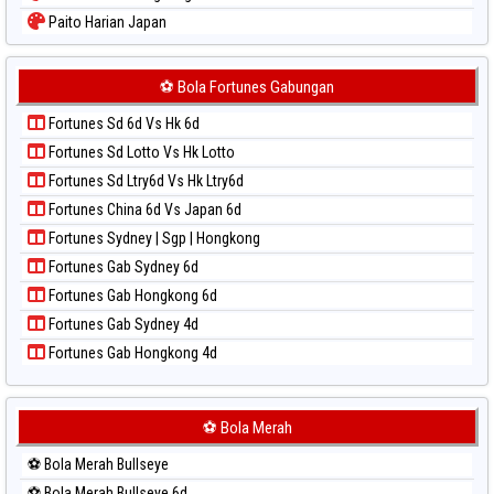
Paito Warna Sydney
Paito Harian Japan
Paito Warna Sydney Lottery
Paito Harian Japan 6d
Paito Warna Sydney Lottery 6d
Paito Harian Korea
⚽ Bola Fortunes Gabungan
Paito Warna Sydney Lotto
Paito Harian Kuda Lari
Paito Warna Sydney Pools 6d
Fortunes Sd 6d Vs Hk 6d
Paito Harian Magnum Cambodia
Paito Warna Taipei
Fortunes Sd Lotto Vs Hk Lotto
Paito Harian Nagoya
Paito Warna Taiwan
Fortunes Sd Ltry6d Vs Hk Ltry6d
Paito Harian New York Midday
Fortunes China 6d Vs Japan 6d
Paito Harian North Carolina Day
Fortunes Sydney | Sgp | Hongkong
Paito Harian Pcso
Fortunes Gab Sydney 6d
Paito Harian Pennsylvania Day
Fortunes Gab Hongkong 6d
Paito Harian Sao Paulo
Fortunes Gab Sydney 4d
Paito Harian Singapore
Fortunes Gab Hongkong 4d
Paito Harian Sydney
Paito Harian Sydney Lottery
Paito Harian Sydney Lottery 6d
⚽ Bola Merah
Paito Harian Sydney Lotto
⚽ Bola Merah Bullseye
Paito Harian Sydney Pools 6d
⚽ Bola Merah Bullseye 6d