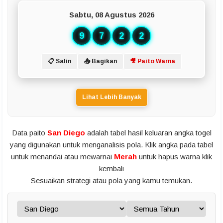
Sabtu, 08 Agustus 2026
9
7
2
2
📋 Salin
📤 Bagikan
🎥 Paito Warna
Lihat Lebih Banyak
Data paito
San Diego
adalah tabel hasil keluaran angka togel
yang digunakan untuk menganalisis pola. Klik angka pada tabel
untuk menandai atau mewarnai
Merah
untuk hapus warna klik
kembali
Sesuaikan strategi atau pola yang kamu temukan.