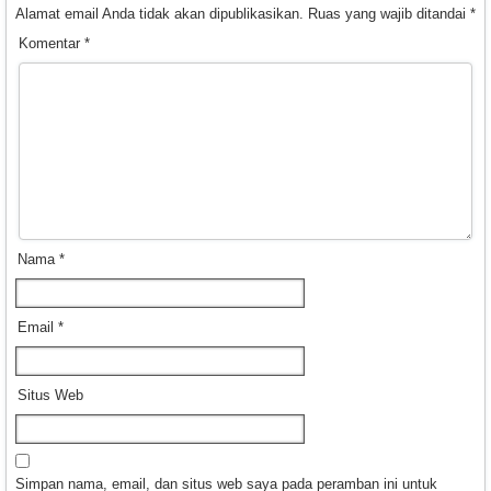
Alamat email Anda tidak akan dipublikasikan.
Ruas yang wajib ditandai
*
Komentar
*
Nama
*
Email
*
Situs Web
Simpan nama, email, dan situs web saya pada peramban ini untuk