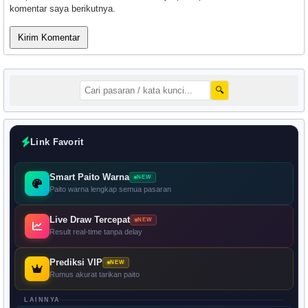
komentar saya berikutnya.
🔍
Link Favorit
Smart Paito Warna
NEW
Paito warna lengkap semua pasaran
Live Draw Tercepat
NEW
Result real-time tanpa delay
Prediksi VIP
NEW
Rumus akurat tarikan paito
LAINNYA