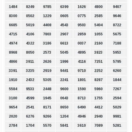
1484
8249
9785
6399
1626
4800
9407
8300
0502
1229
0605
0775
2585
9646
6685
5019
4408
4543
9503
5404
8722
4715
4106
7803
2907
2859
1055
5675
4974
4322
3186
6613
0037
2160
7188
8968
8050
2573
5045
4895
3823
5953
4866
3911
2626
1996
4116
7251
5795
3391
3235
2919
9441
9710
2252
6260
1910
2432
5305
2241
1801
8287
1844
5584
9533
2448
9600
1590
5960
7267
3100
4599
1945
0643
8713
1755
2594
9654
2541
8171
8650
6490
4412
5029
2020
6276
9266
1204
4946
2940
9981
2784
1704
5570
5841
3610
7089
5281