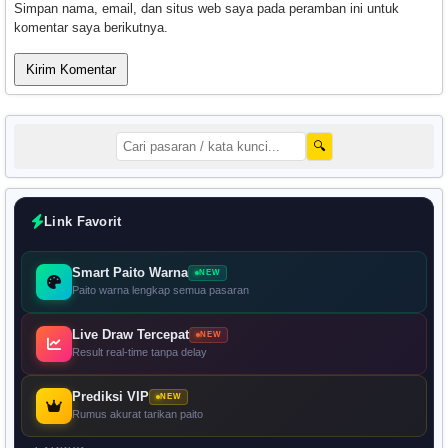
Simpan nama, email, dan situs web saya pada peramban ini untuk
komentar saya berikutnya.
🔍
Link Favorit
Smart Paito Warna
NEW
Paito warna lengkap semua pasaran
Live Draw Tercepat
NEW
Result real-time tanpa delay
Prediksi VIP
NEW
Rumus akurat tarikan paito