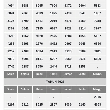
4054
3688
8965
7690
3372
2604
5813
6841
2663
4089
1825
2439
8543
1957
5126
3790
6543
2916
5871
3150
7238
9367
5041
7185
0697
1023
8214
3977
2695
4862
9320
2575
4284
1056
5167
4238
6893
1576
8462
0697
2048
6329
1257
9408
6084
2019
4935
6189
2011
7830
4996
8141
6287
2960
8031
5896
6745
6287
3650
2446
8713
1258
.
Senin
Selasa
Rabu
Kamis
Jumat
Sabtu
Minggu
TAHUN 2023
Senin
Selasa
Rabu
Kamis
Jumat
Sabtu
Minggu
.
.
.
.
.
.
2345
5297
9812
3925
2397
1039
5140
4698