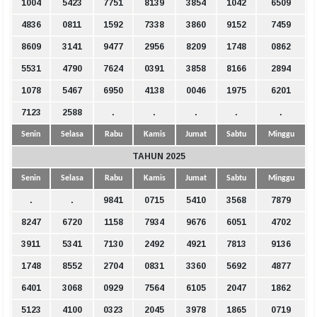
1004
5423
7751
8139
3854
1042
6509
4836
0811
1592
7338
3860
9152
7459
8609
3141
9477
2956
8209
1748
0862
5531
4790
7624
0391
3858
8166
2894
1078
5467
6950
4138
0046
1975
6201
7123
2588
.
.
.
.
.
Senin
Selasa
Rabu
Kamis
Jumat
Sabtu
Minggu
TAHUN 2025
Senin
Selasa
Rabu
Kamis
Jumat
Sabtu
Minggu
.
.
9841
0715
5410
3568
7879
8247
6720
1158
7934
9676
6051
4702
3911
5341
7130
2492
4921
7813
9136
1748
8552
2704
0831
3360
5692
4877
6401
3068
0929
7564
6105
2047
1862
5123
4100
0323
2045
3978
1865
0719