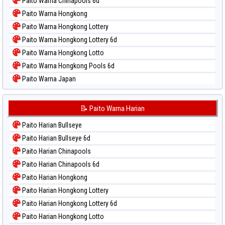
Paito Warna Chinapools 6d
Paito Warna Hongkong
Paito Warna Hongkong Lottery
Paito Warna Hongkong Lottery 6d
Paito Warna Hongkong Lotto
Paito Warna Hongkong Pools 6d
Paito Warna Japan
Paito Warna Japan 6d
Paito Warna Korea
📝 Paito Warna Harian
Paito Warna Kuda Lari
Paito Harian Bullseye
Paito Warna Magnum Cambodia
Paito Harian Bullseye 6d
Paito Warna Nagoya
Paito Harian Chinapools
Paito Warna New York Midday
Paito Harian Chinapools 6d
Paito Warna North Carolina Day
Paito Harian Hongkong
Paito Warna Pcso
Paito Harian Hongkong Lottery
Paito Warna Pennsylvania Day
Paito Harian Hongkong Lottery 6d
Paito Warna Sao Paulo
Paito Harian Hongkong Lotto
Paito Warna Singapore