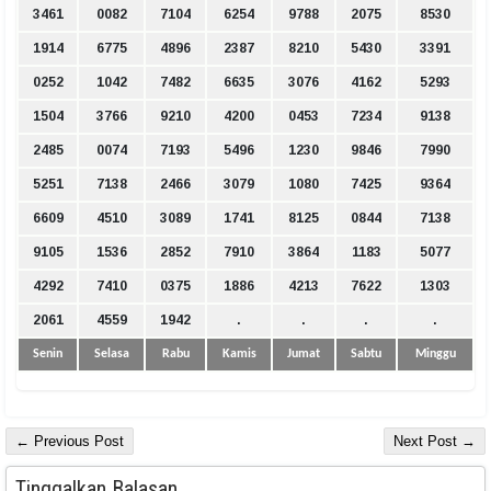
3461
0082
7104
6254
9788
2075
8530
1914
6775
4896
2387
8210
5430
3391
0252
1042
7482
6635
3076
4162
5293
1504
3766
9210
4200
0453
7234
9138
2485
0074
7193
5496
1230
9846
7990
5251
7138
2466
3079
1080
7425
9364
6609
4510
3089
1741
8125
0844
7138
9105
1536
2852
7910
3864
1183
5077
4292
7410
0375
1886
4213
7622
1303
2061
4559
1942
.
.
.
.
Senin
Selasa
Rabu
Kamis
Jumat
Sabtu
Minggu
← Previous Post
Next Post →
Tinggalkan Balasan