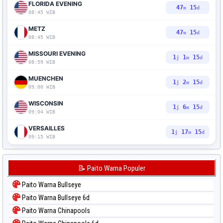
FLORIDA EVENING
47
13
m
d
08:45 WIB
METZ
47
13
m
d
08:45 WIB
MISSOURI EVENING
1
1
13
j
m
d
08:59 WIB
MUENCHEN
1
2
13
j
m
d
09:00 WIB
WISCONSIN
1
6
13
j
m
d
09:04 WIB
VERSAILLES
1
17
13
j
m
d
09:15 WIB
📝 Paito Warna Populer
Paito Warna Bullseye
Paito Warna Bullseye 6d
Paito Warna Chinapools