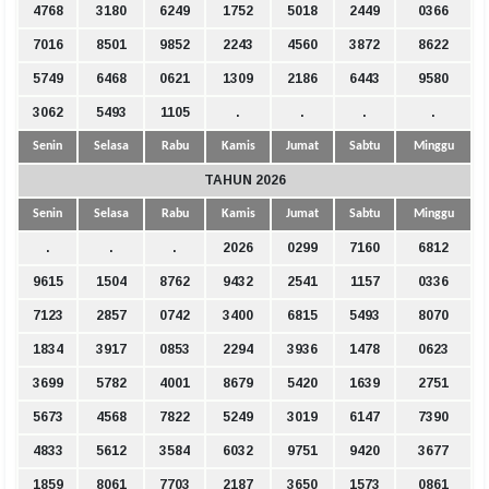
4768
3180
6249
1752
5018
2449
0366
7016
8501
9852
2243
4560
3872
8622
5749
6468
0621
1309
2186
6443
9580
3062
5493
1105
.
.
.
.
Senin
Selasa
Rabu
Kamis
Jumat
Sabtu
Minggu
TAHUN 2026
Senin
Selasa
Rabu
Kamis
Jumat
Sabtu
Minggu
.
.
.
2026
0299
7160
6812
9615
1504
8762
9432
2541
1157
0336
7123
2857
0742
3400
6815
5493
8070
1834
3917
0853
2294
3936
1478
0623
3699
5782
4001
8679
5420
1639
2751
5673
4568
7822
5249
3019
6147
7390
4833
5612
3584
6032
9751
9420
3677
1859
8061
7703
2187
3650
1573
0861