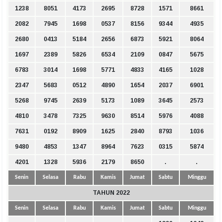
1238
8051
4173
2695
8728
1571
8661
2082
7945
1698
0537
8156
9344
4935
2680
0413
5184
2656
6873
5921
8064
1697
2389
5826
6534
2109
0847
5675
6783
3014
1698
5771
4833
4165
1028
2347
5683
0512
4890
1654
2037
6901
5268
9745
2639
5173
1089
3645
2573
4810
3478
7325
9630
8514
5976
4088
7631
0192
8909
1625
2840
8793
1036
9480
4853
1347
8964
7623
0315
5874
4201
1328
5936
2179
8650
.
.
Senin
Selasa
Rabu
Kamis
Jumat
Sabtu
Minggu
TAHUN 2022
Senin
Selasa
Rabu
Kamis
Jumat
Sabtu
Minggu