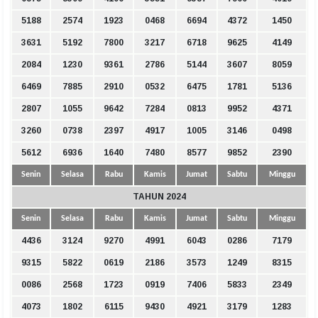
5188
2574
1923
0468
6694
4372
1450
3631
5192
7800
3217
6718
9625
4149
2084
1230
9361
2786
5144
3607
8059
6469
7885
2910
0532
6475
1781
5136
2807
1055
9642
7284
0813
9952
4371
3260
0738
2397
4917
1005
3146
0498
5612
6936
1640
7480
8577
9852
2390
Senin
Selasa
Rabu
Kamis
Jumat
Sabtu
Minggu
TAHUN 2024
Senin
Selasa
Rabu
Kamis
Jumat
Sabtu
Minggu
4436
3124
9270
4991
6043
0286
7179
9315
5822
0619
2186
3573
1249
8315
0086
2568
1723
0919
7406
5833
2349
4073
1802
6115
9430
4921
3179
1283