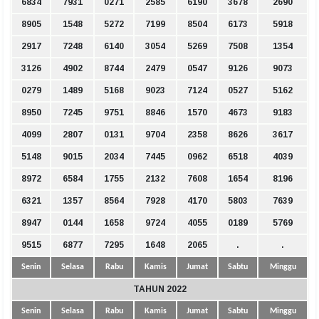
6834
7931
0271
2585
6190
3678
2690
8905
1548
5272
7199
8504
6173
5918
2917
7248
6140
3054
5269
7508
1354
3126
4902
8744
2479
0547
9126
9073
0279
1489
5168
9023
7124
0527
5162
8950
7245
9751
8846
1570
4673
9183
4099
2807
0131
9704
2358
8626
3617
5148
9015
2034
7445
0962
6518
4039
8972
6584
1755
2132
7608
1654
8196
6321
1357
8564
7928
4170
5803
7639
8947
0144
1658
9724
4055
0189
5769
9515
6877
7295
1648
2065
.
.
Senin
Selasa
Rabu
Kamis
Jumat
Sabtu
Minggu
TAHUN 2022
Senin
Selasa
Rabu
Kamis
Jumat
Sabtu
Minggu