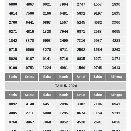
6890
4863
0021
3904
2747
1553
1830
4914
7506
2166
6481
5832
9197
1635
2760
6441
0893
1507
5245
4082
3360
6271
4819
1328
7944
0871
2583
9095
1842
3378
6903
2490
7316
5037
4228
9715
6560
3278
0711
2592
1584
8263
5029
9187
0141
5716
8835
6271
3471
9100
0753
3224
4981
1560
0745
3613
Senin
Selasa
Rabu
Kamis
Jumat
Sabtu
Minggu
TAHUN 2024
Senin
Selasa
Rabu
Kamis
Jumat
Sabtu
Minggu
0892
4140
6451
2096
3382
7106
6541
4805
2711
6088
1295
8674
3154
5231
9760
4867
3068
9852
4520
2681
6028