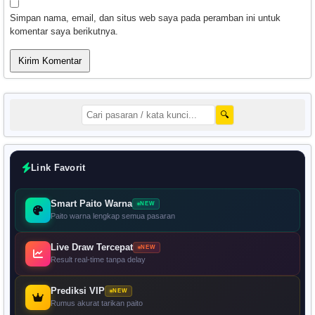
Simpan nama, email, dan situs web saya pada peramban ini untuk
komentar saya berikutnya.
🔍
Link Favorit
Smart Paito Warna
NEW
Paito warna lengkap semua pasaran
Live Draw Tercepat
NEW
Result real-time tanpa delay
Prediksi VIP
NEW
Rumus akurat tarikan paito