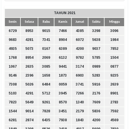
TAHUN 2021
Senin
Selasa
Rabu
Kamis
Jumat
Sabtu
Minggu
6729
8953
9015
7466
4385
3298
3096
9683
4281
7341
8904
6072
5638
1984
4935
5073
0167
6389
4200
9037
7852
1768
8954
2069
6132
9782
5785
1504
1067
2635
3085
9441
3174
0989
0877
9146
2396
1658
1873
6903
5283
9235
7308
5026
6484
0059
3741
5916
2639
5103
4291
5712
3945
7266
2176
8901
7823
5649
9261
8570
1340
7609
2783
1544
9014
7828
3451
2179
5836
7592
6281
2874
6435
7938
1843
4200
4569
1849
3208
9526
2418
4017
5609
7830