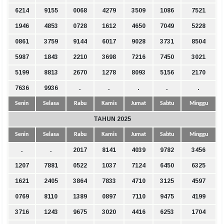
6214
9155
0068
4279
3509
1086
7521
1946
4853
0728
1612
4650
7049
5228
0861
3759
9144
6017
9028
3731
8504
5987
1843
2210
3698
7216
7450
3021
5199
8813
2670
1278
8093
5156
2170
7636
9936
.
.
.
.
.
Senin
Selasa
Rabu
Kamis
Jumat
Sabtu
Minggu
TAHUN 2025
Senin
Selasa
Rabu
Kamis
Jumat
Sabtu
Minggu
.
.
2017
8141
4039
9782
3456
1207
7881
0522
1037
7124
6450
6325
1621
2405
3864
7833
4710
3125
4597
0769
8110
1389
0897
7110
9475
4199
3716
1243
9675
3020
4416
6253
1704