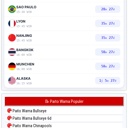
SAO PAULO
20
25
m
d
15:30 WIB
LYON
35
25
m
d
15:45 WIB
NANJING
35
25
m
d
15:45 WIB
BANGKOK
50
25
m
d
16:00 WIB
MUNCHEN
50
25
m
d
16:00 WIB
ALASKA
1
5
25
j
m
d
16:15 WIB
📝 Paito Warna Populer
Paito Warna Bullseye
Paito Warna Bullseye 6d
Paito Warna Chinapools