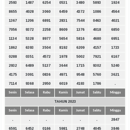
2593
1487
6254
0531
3480
5893
1924
8655
4028
3060
6459
4372
1086
4564
1367
1206
6891
2831
7544
0463
4021
7056
9372
2258
8609
1376
4018
6850
1134
5328
8977
5654
5816
4680
6951
1862
6393
3504
8192
6209
4157
1723
0288
0351
4572
1978
5002
7921
6167
2932
6489
5137
3644
1715
9302
5240
4175
3091
0836
4971
9548
5760
3621
7114
9368
2950
6019
4193
1786
.
Senin
Selasa
Rabu
Kamis
Jumat
Sabtu
Minggu
TAHUN 2023
Senin
Selasa
Rabu
Kamis
Jumat
Sabtu
Minggu
.
.
.
.
.
.
2847
6591
6452
0166
5981
2748
4045
3846