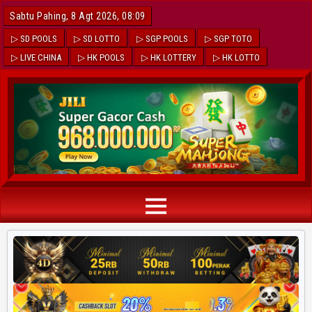
Sabtu Pahing, 8 Agt 2026, 08:09
▷ SD POOLS
▷ SD LOTTO
▷ SGP POOLS
▷ SGP TOTO
▷ LIVE CHINA
▷ HK POOLS
▷ HK LOTTERY
▷ HK LOTTO