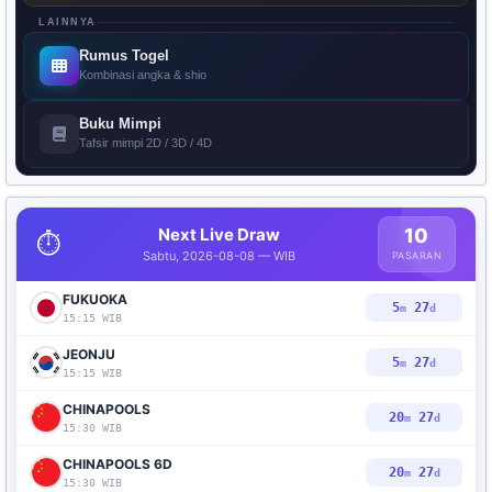
LAINNYA
Rumus Togel
Kombinasi angka & shio
Buku Mimpi
Tafsir mimpi 2D / 3D / 4D
Next Live Draw
10
⏱️
Sabtu, 2026-08-08 — WIB
PASARAN
FUKUOKA
5
25
m
d
15:15 WIB
JEONJU
5
25
m
d
15:15 WIB
CHINAPOOLS
20
25
m
d
15:30 WIB
CHINAPOOLS 6D
20
25
m
d
15:30 WIB