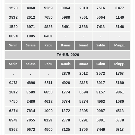
1528
4068
5269
0864
2819
7516
3477
3832
2012
7650
5988
7561
5064
1140
1520
6971
4826
5491
3588
7413
5146
8094
1805
6403
.
.
.
.
Senin
Selasa
Rabu
Kamis
Jumat
Sabtu
Minggu
TAHUN 2026
Senin
Selasa
Rabu
Kamis
Jumat
Sabtu
Minggu
.
.
.
2870
2012
3572
1763
9473
4896
6511
4026
2335
6017
5180
1832
3589
6850
1774
0594
3157
9861
7450
2480
4612
6734
5274
4962
1080
6274
7834
1099
1372
2895
0087
4513
8943
7055
8123
2378
0291
6801
5338
9862
9672
4900
8125
1706
7449
9313