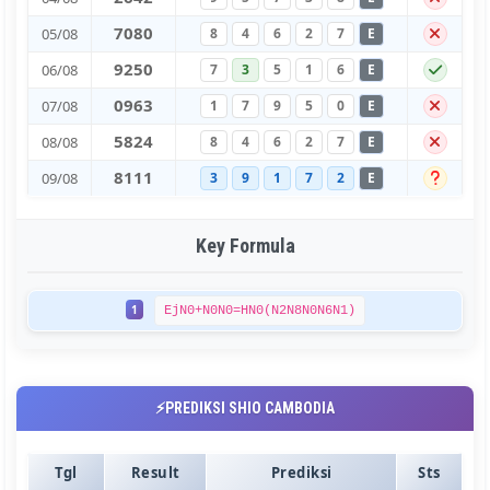
7
0
8
0
05/08
8
4
6
2
7
E
9
2
5
0
06/08
7
3
5
1
6
E
0
9
6
3
07/08
1
7
9
5
0
E
5
8
2
4
08/08
8
4
6
2
7
E
8
1
1
1
09/08
3
9
1
7
2
E
Key Formula
1
EjN0+N0N0=HN0(N2N8N0N6N1)
⚡PREDIKSI SHIO CAMBODIA
Tgl
Result
Prediksi
Sts