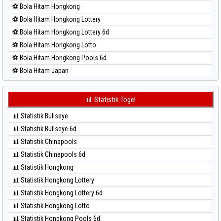
⚽ Bola Hitam Hongkong
⚽ Bola Merah Sao Paulo
⚽ Bola Hitam Hongkong Lottery
⚽ Bola Merah Singapore
⚽ Bola Hitam Hongkong Lottery 6d
⚽ Bola Merah Sydney
⚽ Bola Hitam Hongkong Lotto
⚽ Bola Merah Sydney Lottery
⚽ Bola Hitam Hongkong Pools 6d
⚽ Bola Merah Sydney Lottery 6d
⚽ Bola Hitam Japan
⚽ Bola Merah Sydney Lotto
⚽ Bola Hitam Japan 6d
⚽ Bola Merah Sydney Pools 6d
⚽ Bola Hitam Korea
📊 Statistik Togel
⚽ Bola Merah Taipei
⚽ Bola Hitam Kuda Lari
⚽ Bola Merah Taiwan
📊 Statistik Bullseye
⚽ Bola Hitam Magnum Cambodia
📊 Statistik Bullseye 6d
⚽ Bola Hitam Nagoya
📊 Statistik Chinapools
⚽ Bola Hitam North Carolina Day
📊 Statistik Chinapools 6d
⚽ Bola Hitam Pcso
📊 Statistik Hongkong
⚽ Bola Hitam Sao Paulo
📊 Statistik Hongkong Lottery
⚽ Bola Hitam Singapore
📊 Statistik Hongkong Lottery 6d
⚽ Bola Hitam Sydney
📊 Statistik Hongkong Lotto
⚽ Bola Hitam Sydney Lottery
📊 Statistik Hongkong Pools 6d