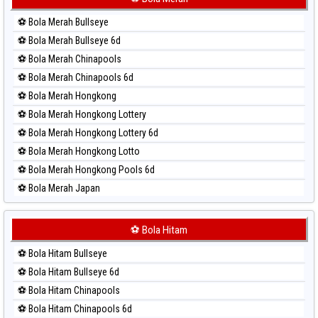
Paito Harian Sydney Lotto
⚽ Bola Merah Bullseye
Paito Harian Sydney Pools 6d
⚽ Bola Merah Bullseye 6d
Paito Harian Taipei
⚽ Bola Merah Chinapools
Paito Harian Taiwan
⚽ Bola Merah Chinapools 6d
⚽ Bola Merah Hongkong
⚽ Bola Merah Hongkong Lottery
⚽ Bola Merah Hongkong Lottery 6d
⚽ Bola Merah Hongkong Lotto
⚽ Bola Merah Hongkong Pools 6d
⚽ Bola Merah Japan
⚽ Bola Merah Japan 6d
⚽ Bola Merah Korea
⚽ Bola Hitam
⚽ Bola Merah Kuda Lari
⚽ Bola Hitam Bullseye
⚽ Bola Merah Magnum Cambodia
⚽ Bola Hitam Bullseye 6d
⚽ Bola Merah Nagoya
⚽ Bola Hitam Chinapools
⚽ Bola Merah North Carolina Day
⚽ Bola Hitam Chinapools 6d
⚽ Bola Merah Pcso