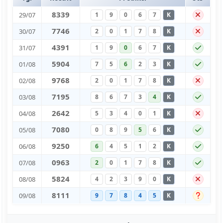
8
3
3
9
29/07
1
9
0
6
7
K
7
7
4
6
30/07
2
0
1
7
8
K
4
3
9
1
31/07
1
9
0
6
7
K
5
9
0
4
01/08
7
5
6
2
3
K
9
7
6
8
02/08
2
0
1
7
8
K
7
1
9
5
03/08
8
6
7
3
4
K
2
6
4
2
04/08
5
3
4
0
1
K
7
0
8
0
05/08
0
8
9
5
6
K
9
2
5
0
06/08
6
4
5
1
2
K
0
9
6
3
07/08
2
0
1
7
8
K
5
8
2
4
08/08
4
2
3
9
0
K
8
1
1
1
09/08
9
7
8
4
5
K