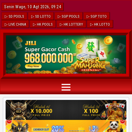
Senin Wage, 10 Agt 2026, 09:24
▷ SD POOLS
▷ SD LOTTO
▷ SGP POOLS
▷ SGP TOTO
▷ LIVE CHINA
▷ HK POOLS
▷ HK LOTTERY
▷ HK LOTTO