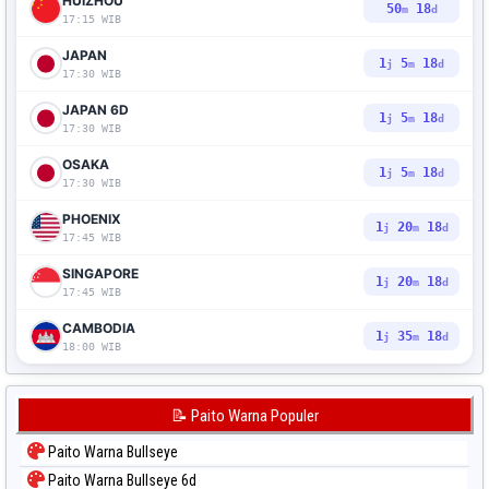
HUIZHOU
50
17
m
d
17:15 WIB
JAPAN
1
5
17
j
m
d
17:30 WIB
JAPAN 6D
1
5
17
j
m
d
17:30 WIB
OSAKA
1
5
17
j
m
d
17:30 WIB
PHOENIX
1
20
17
j
m
d
17:45 WIB
SINGAPORE
1
20
17
j
m
d
17:45 WIB
CAMBODIA
1
35
17
j
m
d
18:00 WIB
📝 Paito Warna Populer
Paito Warna Bullseye
Paito Warna Bullseye 6d