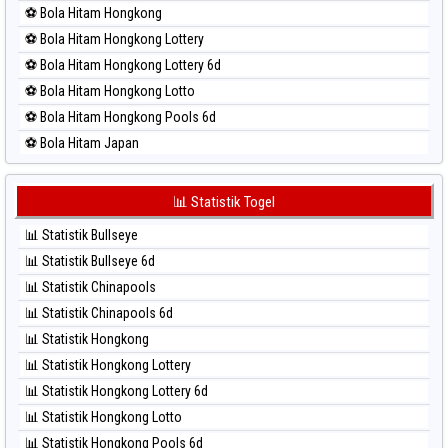
⚽ Bola Hitam Hongkong
⚽ Bola Merah Sao Paulo
⚽ Bola Hitam Hongkong Lottery
⚽ Bola Merah Singapore
⚽ Bola Hitam Hongkong Lottery 6d
⚽ Bola Merah Sydney
⚽ Bola Hitam Hongkong Lotto
⚽ Bola Merah Sydney Lottery
⚽ Bola Hitam Hongkong Pools 6d
⚽ Bola Merah Sydney Lottery 6d
⚽ Bola Hitam Japan
⚽ Bola Merah Sydney Lotto
⚽ Bola Hitam Japan 6d
⚽ Bola Merah Sydney Pools 6d
⚽ Bola Hitam Korea
📊 Statistik Togel
⚽ Bola Merah Taipei
⚽ Bola Hitam Kuda Lari
⚽ Bola Merah Taiwan
📊 Statistik Bullseye
⚽ Bola Hitam Magnum Cambodia
📊 Statistik Bullseye 6d
⚽ Bola Hitam Nagoya
📊 Statistik Chinapools
⚽ Bola Hitam North Carolina Day
📊 Statistik Chinapools 6d
⚽ Bola Hitam Pcso
📊 Statistik Hongkong
⚽ Bola Hitam Sao Paulo
📊 Statistik Hongkong Lottery
⚽ Bola Hitam Singapore
📊 Statistik Hongkong Lottery 6d
⚽ Bola Hitam Sydney
📊 Statistik Hongkong Lotto
⚽ Bola Hitam Sydney Lottery
📊 Statistik Hongkong Pools 6d