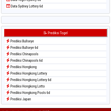
Data Togel Singapore
Data Sydney Lottery 6d
Data Togel Sydney
Data Togel Sydney Lottery
Data Togel Sydney Lottery 6d
Data Togel Sydney Lotto
📝 Prediksi Togel
Data Togel Sydney Pools 6d
Prediksi Bullseye
Data Togel Taipei
Prediksi Bullseye 6d
Data Togel Taiwan
Prediksi Chinapools
Prediksi Chinapools 6d
Prediksi Hongkong
Prediksi Hongkong Lottery
Prediksi Hongkong Lottery 6d
Prediksi Hongkong Lotto
Prediksi Hongkong Pools 6d
Prediksi Japan
Prediksi Japan 6d