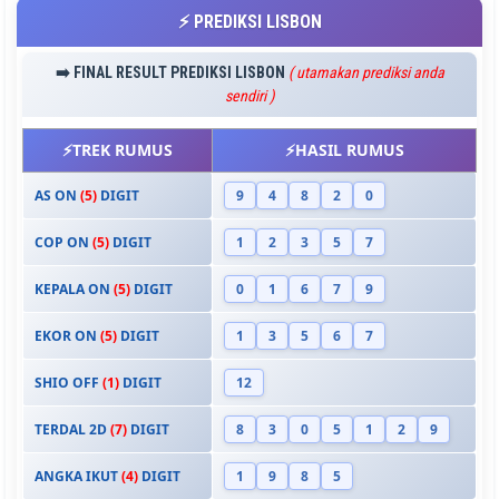
⚡ PREDIKSI LISBON
➡️ FINAL RESULT PREDIKSI LISBON
( utamakan prediksi anda
sendiri )
⚡TREK RUMUS
⚡HASIL RUMUS
AS ON
(5)
DIGIT
9
4
8
2
0
COP ON
(5)
DIGIT
1
2
3
5
7
KEPALA ON
(5)
DIGIT
0
1
6
7
9
EKOR ON
(5)
DIGIT
1
3
5
6
7
SHIO OFF
(1)
DIGIT
12
TERDAL 2D
(7)
DIGIT
8
3
0
5
1
2
9
ANGKA IKUT
(4)
DIGIT
1
9
8
5