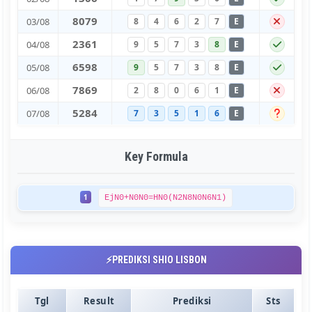
8
0
7
9
03/08
8
4
6
2
7
E
2
3
6
1
04/08
9
5
7
3
8
E
6
5
9
8
05/08
9
5
7
3
8
E
7
8
6
9
06/08
2
8
0
6
1
E
5
2
8
4
07/08
7
3
5
1
6
E
Key Formula
1
EjN0+N0N0=HN0(N2N8N0N6N1)
⚡PREDIKSI SHIO LISBON
Tgl
Result
Prediksi
Sts