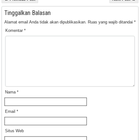
Tinggalkan Balasan
Alamat email Anda tidak akan dipublikasikan.
Ruas yang wajib ditandai
*
Komentar
*
Nama
*
Email
*
Situs Web