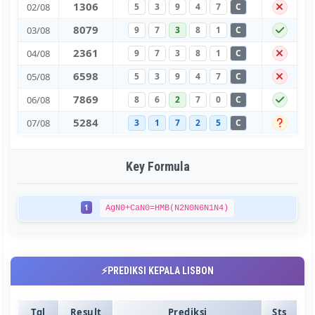
1
3
0
6
02/08
5
3
9
4
7
C
8
0
7
9
03/08
9
7
3
8
1
C
2
3
6
1
04/08
9
7
3
8
1
C
6
5
9
8
05/08
5
3
9
4
7
C
7
8
6
9
06/08
8
6
2
7
0
C
5
2
8
4
07/08
3
1
7
2
5
C
Key Formula
1
AgN0+CaN0=HMB(N2N0N6N1N4)
⚡PREDIKSI KEPALA LISBON
Tgl
Result
Prediksi
Sts