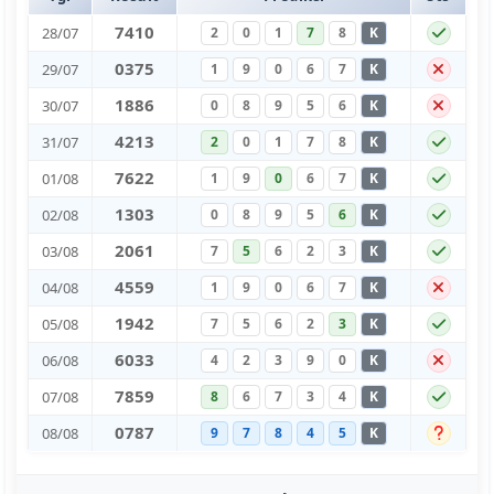
7
4
1
0
28/07
2
0
1
7
8
K
0
3
7
5
29/07
1
9
0
6
7
K
1
8
8
6
30/07
0
8
9
5
6
K
4
2
1
3
31/07
2
0
1
7
8
K
7
6
2
2
01/08
1
9
0
6
7
K
1
3
0
3
02/08
0
8
9
5
6
K
2
0
6
1
03/08
7
5
6
2
3
K
4
5
5
9
04/08
1
9
0
6
7
K
1
9
4
2
05/08
7
5
6
2
3
K
6
0
3
3
06/08
4
2
3
9
0
K
7
8
5
9
07/08
8
6
7
3
4
K
0
7
8
7
08/08
9
7
8
4
5
K