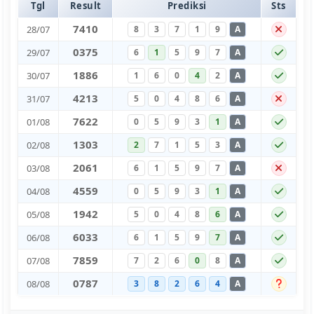
Tgl
Result
Prediksi
Sts
7
4
1
0
28/07
8
3
7
1
9
A
0
3
7
5
29/07
6
1
5
9
7
A
1
8
8
6
30/07
1
6
0
4
2
A
4
2
1
3
31/07
5
0
4
8
6
A
7
6
2
2
01/08
0
5
9
3
1
A
1
3
0
3
02/08
2
7
1
5
3
A
2
0
6
1
03/08
6
1
5
9
7
A
4
5
5
9
04/08
0
5
9
3
1
A
1
9
4
2
05/08
5
0
4
8
6
A
6
0
3
3
06/08
6
1
5
9
7
A
7
8
5
9
07/08
7
2
6
0
8
A
0
7
8
7
08/08
3
8
2
6
4
A