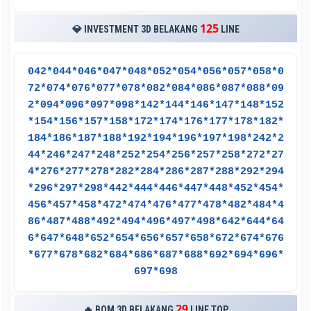
125
💎 INVESTMENT 3D BELAKANG
LINE
042*044*046*047*048*052*054*056*057*058*0
72*074*076*077*078*082*084*086*087*088*09
2*094*096*097*098*142*144*146*147*148*152
*154*156*157*158*172*174*176*177*178*182*
184*186*187*188*192*194*196*197*198*242*2
44*246*247*248*252*254*256*257*258*272*27
4*276*277*278*282*284*286*287*288*292*294
*296*297*298*442*444*446*447*448*452*454*
456*457*458*472*474*476*477*478*482*484*4
86*487*488*492*494*496*497*498*642*644*64
6*647*648*652*654*656*657*658*672*674*676
*677*678*682*684*686*687*688*692*694*696*
697*698
29
🔥 BOM 3D BELAKANG
LINE TOP