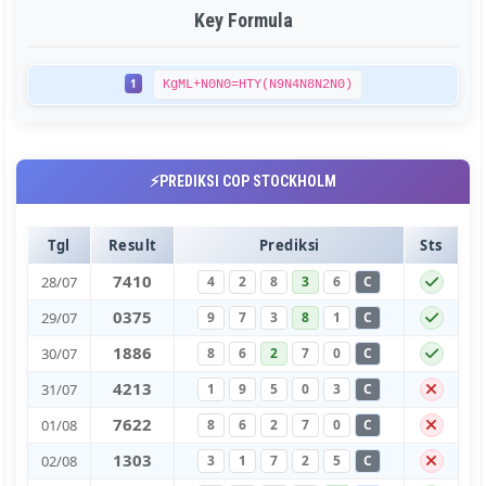
Key Formula
1
KgML+N0N0=HTY(N9N4N8N2N0)
⚡PREDIKSI COP STOCKHOLM
Tgl
Result
Prediksi
Sts
7
4
1
0
28/07
4
2
8
3
6
C
0
3
7
5
29/07
9
7
3
8
1
C
1
8
8
6
30/07
8
6
2
7
0
C
4
2
1
3
31/07
1
9
5
0
3
C
7
6
2
2
01/08
8
6
2
7
0
C
1
3
0
3
02/08
3
1
7
2
5
C