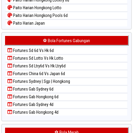
Paito Warna Sao Paulo
Paito Harian Hongkong Lotto
Paito Warna Singapore
Paito Harian Hongkong Pools 6d
Paito Warna Sydney
Paito Harian Japan
Paito Warna Sydney Lottery
Paito Harian Japan 6d
Paito Warna Sydney Lottery 6d
Paito Harian Korea
⚽ Bola Fortunes Gabungan
Paito Warna Sydney Lotto
Paito Harian Kuda Lari
Paito Warna Sydney Pools 6d
Fortunes Sd 6d Vs Hk 6d
Paito Harian Magnum Cambodia
Paito Warna Taipei
Fortunes Sd Lotto Vs Hk Lotto
Paito Harian Nagoya
Paito Warna Taiwan
Fortunes Sd Ltry6d Vs Hk Ltry6d
Paito Harian New York Midday
Fortunes China 6d Vs Japan 6d
Paito Harian North Carolina Day
Fortunes Sydney | Sgp | Hongkong
Paito Harian Pcso
Fortunes Gab Sydney 6d
Paito Harian Pennsylvania Day
Fortunes Gab Hongkong 6d
Paito Harian Sao Paulo
Fortunes Gab Sydney 4d
Paito Harian Singapore
Fortunes Gab Hongkong 4d
Paito Harian Sydney
Paito Harian Sydney Lottery
Paito Harian Sydney Lottery 6d
⚽ Bola Merah