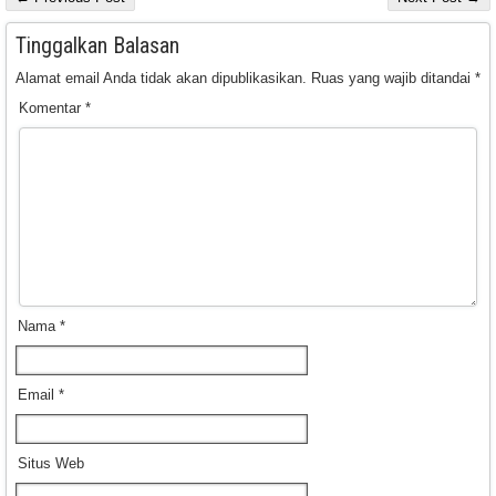
Tinggalkan Balasan
Alamat email Anda tidak akan dipublikasikan.
Ruas yang wajib ditandai
*
Komentar
*
Nama
*
Email
*
Situs Web