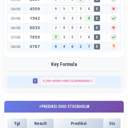
4
5
5
9
04/08
9
5
7
3
8
E
1
9
4
2
05/08
4
0
2
8
3
E
6
0
3
3
06/08
2
8
0
6
1
E
7
8
5
9
07/08
7
3
5
1
6
E
0
7
8
7
08/08
8
4
6
2
7
E
Key Formula
1
EjN0+N0N0=HN0(N2N8N0N6N1)
⚡PREDIKSI SHIO STOCKHOLM
Tgl
Result
Prediksi
Sts