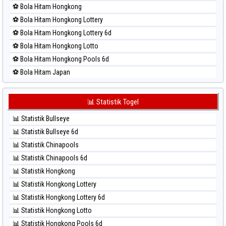
⚽ Bola Hitam Hongkong
⚽ Bola Merah Sao Paulo
⚽ Bola Hitam Hongkong Lottery
⚽ Bola Merah Singapore
⚽ Bola Hitam Hongkong Lottery 6d
⚽ Bola Merah Sydney
⚽ Bola Hitam Hongkong Lotto
⚽ Bola Merah Sydney Lottery
⚽ Bola Hitam Hongkong Pools 6d
⚽ Bola Merah Sydney Lottery 6d
⚽ Bola Hitam Japan
⚽ Bola Merah Sydney Lotto
⚽ Bola Hitam Japan 6d
⚽ Bola Merah Sydney Pools 6d
⚽ Bola Hitam Korea
📊 Statistik Togel
⚽ Bola Merah Taipei
⚽ Bola Hitam Kuda Lari
⚽ Bola Merah Taiwan
📊 Statistik Bullseye
⚽ Bola Hitam Magnum Cambodia
📊 Statistik Bullseye 6d
⚽ Bola Hitam Nagoya
📊 Statistik Chinapools
⚽ Bola Hitam North Carolina Day
📊 Statistik Chinapools 6d
⚽ Bola Hitam Pcso
📊 Statistik Hongkong
⚽ Bola Hitam Sao Paulo
📊 Statistik Hongkong Lottery
⚽ Bola Hitam Singapore
📊 Statistik Hongkong Lottery 6d
⚽ Bola Hitam Sydney
📊 Statistik Hongkong Lotto
⚽ Bola Hitam Sydney Lottery
📊 Statistik Hongkong Pools 6d