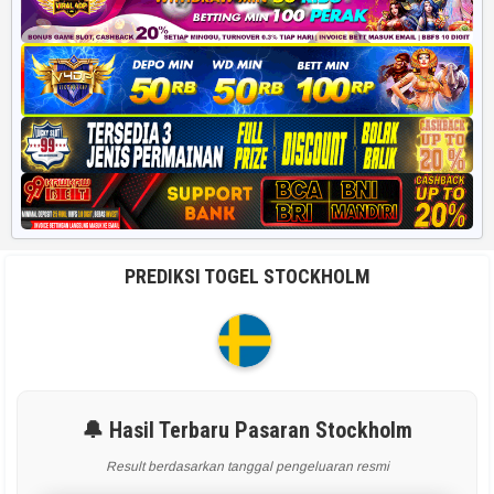
PREDIKSI TOGEL STOCKHOLM
🔔 Hasil Terbaru Pasaran Stockholm
Result berdasarkan tanggal pengeluaran resmi