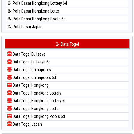
📝 Pola Dasar Hongkong Lottery 6d
📊 Statistik Sao Paulo
📝 Pola Dasar Hongkong Lotto
📊 Statistik Singapore
📝 Pola Dasar Hongkong Pools 6d
📊 Statistik Sydney
📝 Pola Dasar Japan
📊 Statistik Sydney Lottery
📝 Pola Dasar Japan 6d
📊 Statistik Sydney Lottery 6d
📝 Pola Dasar Korea
📝 Data Togel
📊 Statistik Sydney Lotto
📝 Pola Dasar Kuda Lari
📊 Statistik Sydney Pools 6d
Data Togel Bullseye
📝 Pola Dasar Magnum Cambodia
📊 Statistik Taipei
Data Togel Bullseye 6d
📝 Pola Dasar Nagoya
📊 Statistik Taiwan
Data Togel Chinapools
📝 Pola Dasar North Carolina Day
Data Togel Chinapools 6d
📝 Pola Dasar Pcso
Data Togel Hongkong
📝 Pola Dasar Sao Paulo
Data Togel Hongkong Lottery
📝 Pola Dasar Singapore
Data Togel Hongkong Lottery 6d
📝 Pola Dasar Sydney
Data Togel Hongkong Lotto
📝 Pola Dasar Sydney Lottery
Data Togel Hongkong Pools 6d
📝 Pola Dasar Sydney Lottery 6d
Data Togel Japan
📝 Pola Dasar Sydney Lotto
Data Togel Japan 6d