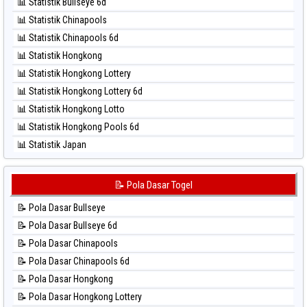
📊 Statistik Bullseye 6d
⚽ Bola Hitam Nagoya
📊 Statistik Chinapools
⚽ Bola Hitam North Carolina Day
📊 Statistik Chinapools 6d
⚽ Bola Hitam Pcso
📊 Statistik Hongkong
⚽ Bola Hitam Sao Paulo
📊 Statistik Hongkong Lottery
⚽ Bola Hitam Singapore
📊 Statistik Hongkong Lottery 6d
⚽ Bola Hitam Sydney
📊 Statistik Hongkong Lotto
⚽ Bola Hitam Sydney Lottery
📊 Statistik Hongkong Pools 6d
⚽ Bola Hitam Sydney Lottery 6d
📊 Statistik Japan
⚽ Bola Hitam Sydney Lotto
📊 Statistik Japan 6d
⚽ Bola Hitam Sydney Pools 6d
📊 Statistik Korea
📝 Pola Dasar Togel
⚽ Bola Hitam Taipei
📊 Statistik Kuda Lari
⚽ Bola Hitam Taiwan
📝 Pola Dasar Bullseye
📊 Statistik Magnum Cambodia
📝 Pola Dasar Bullseye 6d
📊 Statistik Nagoya
📝 Pola Dasar Chinapools
📊 Statistik New York Midday
📝 Pola Dasar Chinapools 6d
📊 Statistik North Carolina Day
📝 Pola Dasar Hongkong
📊 Statistik Pcso
📝 Pola Dasar Hongkong Lottery
📊 Statistik Pennsylvania Day