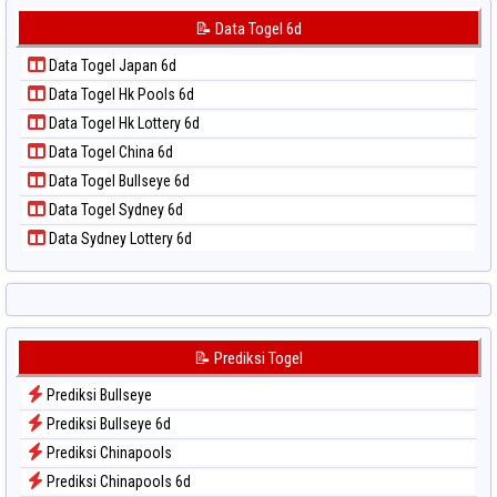
📝 Pola Dasar Sydney Pools 6d
Data Togel Korea
📝 Data Togel 6d
📝 Pola Dasar Taipei
Data Togel Kuda Lari
📝 Pola Dasar Taiwan
Data Togel Japan 6d
Data Togel Magnum Cambodia
Data Togel Hk Pools 6d
Data Togel Nagoya
Data Togel Hk Lottery 6d
Data Togel North Carolina Day
Data Togel China 6d
Data Togel Pcso
Data Togel Bullseye 6d
Data Togel Sao Paulo
Data Togel Sydney 6d
Data Togel Singapore
Data Sydney Lottery 6d
Data Togel Sydney
Data Togel Sydney Lottery
Data Togel Sydney Lottery 6d
Data Togel Sydney Lotto
📝 Prediksi Togel
Data Togel Sydney Pools 6d
Prediksi Bullseye
Data Togel Taipei
Prediksi Bullseye 6d
Data Togel Taiwan
Prediksi Chinapools
Prediksi Chinapools 6d