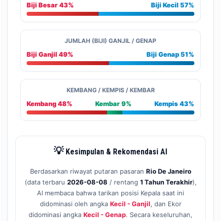
Biji Besar 43%
Biji Kecil 57%
JUMLAH (BIJI) GANJIL / GENAP
Biji Ganjil 49%
Biji Genap 51%
KEMBANG / KEMPIS / KEMBAR
Kembang 48%
Kembar 9%
Kempis 43%
💡
Kesimpulan & Rekomendasi AI
Berdasarkan riwayat putaran pasaran
Rio De Janeiro
(data terbaru
2026-08-08
/ rentang
1 Tahun Terakhir
),
AI membaca bahwa tarikan posisi Kepala saat ini
didominasi oleh angka
Kecil - Ganjil
, dan Ekor
didominasi angka
Kecil - Genap
. Secara keseluruhan,