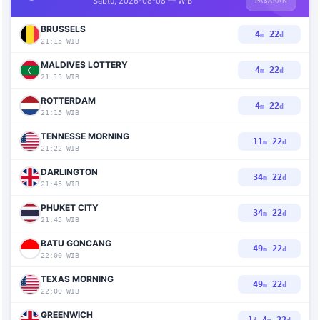
Sabtu, 2026-08-08 — WIB
PASARAN
BRUSSELS
4
21
m
d
21:15 WIB
MALDIVES LOTTERY
4
21
m
d
21:15 WIB
ROTTERDAM
4
21
m
d
21:15 WIB
TENNESSE MORNING
11
21
m
d
21:22 WIB
DARLINGTON
34
21
m
d
21:45 WIB
PHUKET CITY
34
21
m
d
21:45 WIB
BATU GONCANG
49
21
m
d
22:00 WIB
TEXAS MORNING
49
21
m
d
22:00 WIB
GREENWICH