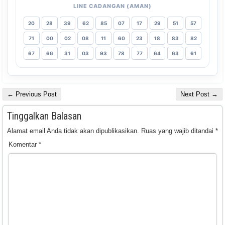
LINE CADANGAN (AMAN)
20
28
39
62
85
07
17
29
51
57
71
00
02
08
11
60
23
18
83
82
67
66
31
03
93
78
77
64
63
61
← Previous Post
Next Post →
Tinggalkan Balasan
Alamat email Anda tidak akan dipublikasikan.
Ruas yang wajib ditandai
*
Komentar
*