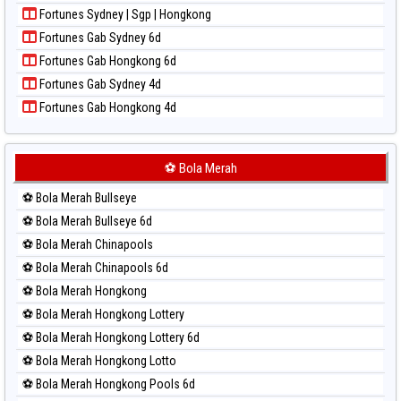
Paito Harian North Carolina Day
Fortunes Sydney | Sgp | Hongkong
Paito Harian Pcso
Fortunes Gab Sydney 6d
Paito Harian Pennsylvania Day
Fortunes Gab Hongkong 6d
Paito Harian Sao Paulo
Fortunes Gab Sydney 4d
Paito Harian Singapore
Fortunes Gab Hongkong 4d
Paito Harian Sydney
Paito Harian Sydney Lottery
Paito Harian Sydney Lottery 6d
⚽ Bola Merah
Paito Harian Sydney Lotto
⚽ Bola Merah Bullseye
Paito Harian Sydney Pools 6d
⚽ Bola Merah Bullseye 6d
Paito Harian Taipei
⚽ Bola Merah Chinapools
Paito Harian Taiwan
⚽ Bola Merah Chinapools 6d
⚽ Bola Merah Hongkong
⚽ Bola Merah Hongkong Lottery
⚽ Bola Merah Hongkong Lottery 6d
⚽ Bola Merah Hongkong Lotto
⚽ Bola Merah Hongkong Pools 6d