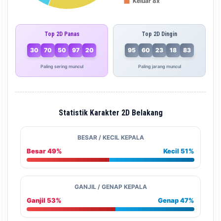
Top 2D Panas
Top 2D Dingin
30
70
50
97
20
95
60
23
18
83
Paling sering muncul
Paling jarang muncul
Statistik Karakter 2D Belakang
BESAR / KECIL KEPALA
Besar 49%
Kecil 51%
GANJIL / GENAP KEPALA
Ganjil 53%
Genap 47%