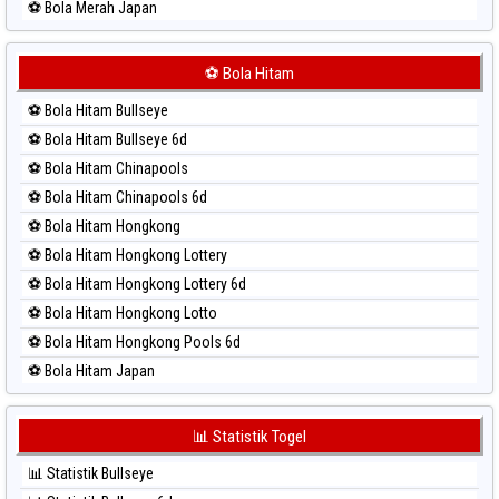
⚽ Bola Merah Japan
⚽ Bola Merah Japan 6d
⚽ Bola Merah Korea
⚽ Bola Hitam
⚽ Bola Merah Kuda Lari
⚽ Bola Hitam Bullseye
⚽ Bola Merah Magnum Cambodia
⚽ Bola Hitam Bullseye 6d
⚽ Bola Merah Nagoya
⚽ Bola Hitam Chinapools
⚽ Bola Merah North Carolina Day
⚽ Bola Hitam Chinapools 6d
⚽ Bola Merah Pcso
⚽ Bola Hitam Hongkong
⚽ Bola Merah Sao Paulo
⚽ Bola Hitam Hongkong Lottery
⚽ Bola Merah Singapore
⚽ Bola Hitam Hongkong Lottery 6d
⚽ Bola Merah Sydney
⚽ Bola Hitam Hongkong Lotto
⚽ Bola Merah Sydney Lottery
⚽ Bola Hitam Hongkong Pools 6d
⚽ Bola Merah Sydney Lottery 6d
⚽ Bola Hitam Japan
⚽ Bola Merah Sydney Lotto
⚽ Bola Hitam Japan 6d
⚽ Bola Merah Sydney Pools 6d
⚽ Bola Hitam Korea
📊 Statistik Togel
⚽ Bola Merah Taipei
⚽ Bola Hitam Kuda Lari
⚽ Bola Merah Taiwan
📊 Statistik Bullseye
⚽ Bola Hitam Magnum Cambodia