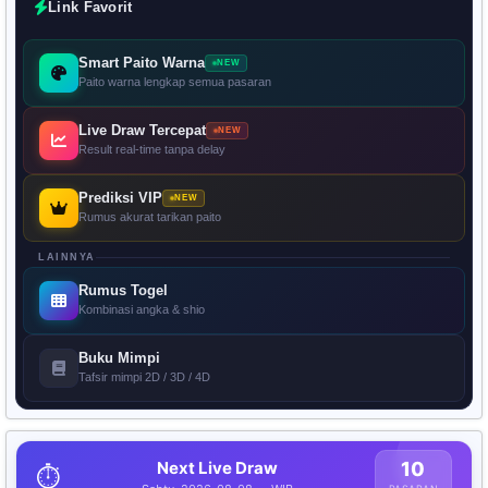
Link Favorit
Smart Paito Warna
NEW
Paito warna lengkap semua pasaran
Live Draw Tercepat
NEW
Result real-time tanpa delay
Prediksi VIP
NEW
Rumus akurat tarikan paito
LAINNYA
Rumus Togel
Kombinasi angka & shio
Buku Mimpi
Tafsir mimpi 2D / 3D / 4D
Next Live Draw
10
⏱️