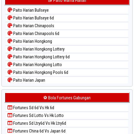
📝 Paito Warna Harian
Paito Warna Kuda Lari
Paito Harian Bullseye
Paito Warna Magnum Cambodia
Paito Harian Bullseye 6d
Paito Warna Nagoya
Paito Harian Chinapools
Paito Warna New York Midday
Paito Harian Chinapools 6d
Paito Warna North Carolina Day
Paito Harian Hongkong
Paito Warna Pcso
Paito Harian Hongkong Lottery
Paito Warna Pennsylvania Day
Paito Harian Hongkong Lottery 6d
Paito Warna Sao Paulo
Paito Harian Hongkong Lotto
Paito Warna Singapore
Paito Harian Hongkong Pools 6d
Paito Warna Sydney
Paito Harian Japan
Paito Warna Sydney Lottery
Paito Harian Japan 6d
Paito Warna Sydney Lottery 6d
Paito Harian Korea
⚽ Bola Fortunes Gabungan
Paito Warna Sydney Lotto
Paito Harian Kuda Lari
Paito Warna Sydney Pools 6d
Fortunes Sd 6d Vs Hk 6d
Paito Harian Magnum Cambodia
Paito Warna Taipei
Fortunes Sd Lotto Vs Hk Lotto
Paito Harian Nagoya
Paito Warna Taiwan
Fortunes Sd Ltry6d Vs Hk Ltry6d
Paito Harian New York Midday
Fortunes China 6d Vs Japan 6d