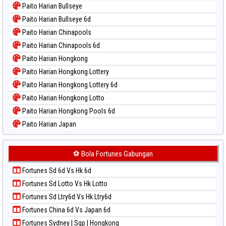
Paito Harian Bullseye
Paito Warna Magnum Cambodia
Paito Harian Bullseye 6d
Paito Warna Nagoya
Paito Harian Chinapools
Paito Warna New York Midday
Paito Harian Chinapools 6d
Paito Warna North Carolina Day
Paito Harian Hongkong
Paito Warna Pcso
Paito Harian Hongkong Lottery
Paito Warna Pennsylvania Day
Paito Harian Hongkong Lottery 6d
Paito Warna Sao Paulo
Paito Harian Hongkong Lotto
Paito Warna Singapore
Paito Harian Hongkong Pools 6d
Paito Warna Sydney
Paito Harian Japan
Paito Warna Sydney Lottery
Paito Harian Japan 6d
Paito Warna Sydney Lottery 6d
Paito Harian Korea
⚽ Bola Fortunes Gabungan
Paito Warna Sydney Lotto
Paito Harian Kuda Lari
Paito Warna Sydney Pools 6d
Fortunes Sd 6d Vs Hk 6d
Paito Harian Magnum Cambodia
Paito Warna Taipei
Fortunes Sd Lotto Vs Hk Lotto
Paito Harian Nagoya
Paito Warna Taiwan
Fortunes Sd Ltry6d Vs Hk Ltry6d
Paito Harian New York Midday
Fortunes China 6d Vs Japan 6d
Paito Harian North Carolina Day
Fortunes Sydney | Sgp | Hongkong