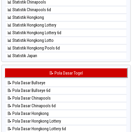
📊 Statistik Chinapools
⚽ Bola Hitam North Carolina Day
📊 Statistik Chinapools 6d
⚽ Bola Hitam Pcso
📊 Statistik Hongkong
⚽ Bola Hitam Sao Paulo
📊 Statistik Hongkong Lottery
⚽ Bola Hitam Singapore
📊 Statistik Hongkong Lottery 6d
⚽ Bola Hitam Sydney
📊 Statistik Hongkong Lotto
⚽ Bola Hitam Sydney Lottery
📊 Statistik Hongkong Pools 6d
⚽ Bola Hitam Sydney Lottery 6d
📊 Statistik Japan
⚽ Bola Hitam Sydney Lotto
📊 Statistik Japan 6d
⚽ Bola Hitam Sydney Pools 6d
📊 Statistik Korea
📝 Pola Dasar Togel
⚽ Bola Hitam Taipei
📊 Statistik Kuda Lari
⚽ Bola Hitam Taiwan
📝 Pola Dasar Bullseye
📊 Statistik Magnum Cambodia
📝 Pola Dasar Bullseye 6d
📊 Statistik Nagoya
📝 Pola Dasar Chinapools
📊 Statistik New York Midday
📝 Pola Dasar Chinapools 6d
📊 Statistik North Carolina Day
📝 Pola Dasar Hongkong
📊 Statistik Pcso
📝 Pola Dasar Hongkong Lottery
📊 Statistik Pennsylvania Day
📝 Pola Dasar Hongkong Lottery 6d