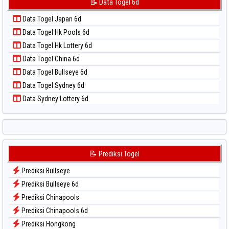
📝 Data Togel 6d
📝 Pola Dasar Taipei
Data Togel Kuda Lari
📝 Pola Dasar Taiwan
Data Togel Japan 6d
Data Togel Magnum Cambodia
Data Togel Hk Pools 6d
Data Togel Nagoya
Data Togel Hk Lottery 6d
Data Togel North Carolina Day
Data Togel China 6d
Data Togel Pcso
Data Togel Bullseye 6d
Data Togel Sao Paulo
Data Togel Sydney 6d
Data Togel Singapore
Data Sydney Lottery 6d
Data Togel Sydney
Data Togel Sydney Lottery
Data Togel Sydney Lottery 6d
Data Togel Sydney Lotto
📝 Prediksi Togel
Data Togel Sydney Pools 6d
Prediksi Bullseye
Data Togel Taipei
Prediksi Bullseye 6d
Data Togel Taiwan
Prediksi Chinapools
Prediksi Chinapools 6d
Prediksi Hongkong