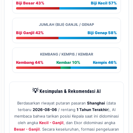
Biji Besar 43%
Biji Kecil 57%
JUMLAH (BIJI) GANJIL / GENAP
Biji Ganjil 42%
Biji Genap 58%
KEMBANG / KEMPIS / KEMBAR
Kembang 44%
Kembar 10%
Kempis 46%
💡
Kesimpulan & Rekomendasi AI
Berdasarkan riwayat putaran pasaran
Shanghai
(data
terbaru
2026-08-06
/ rentang
1 Tahun Terakhir
), AI
membaca bahwa tarikan posisi Kepala saat ini didominasi
oleh angka
Kecil - Ganjil
, dan Ekor didominasi angka
Besar - Ganjil
. Secara keseluruhan, formasi pengeluaran