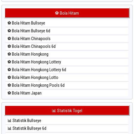
⚽ Bola Merah Japan 6d
⚽ Bola Merah Korea
⚽ Bola Hitam
⚽ Bola Merah Kuda Lari
⚽ Bola Hitam Bullseye
⚽ Bola Merah Magnum Cambodia
⚽ Bola Hitam Bullseye 6d
⚽ Bola Merah Nagoya
⚽ Bola Hitam Chinapools
⚽ Bola Merah North Carolina Day
⚽ Bola Hitam Chinapools 6d
⚽ Bola Merah Pcso
⚽ Bola Hitam Hongkong
⚽ Bola Merah Sao Paulo
⚽ Bola Hitam Hongkong Lottery
⚽ Bola Merah Singapore
⚽ Bola Hitam Hongkong Lottery 6d
⚽ Bola Merah Sydney
⚽ Bola Hitam Hongkong Lotto
⚽ Bola Merah Sydney Lottery
⚽ Bola Hitam Hongkong Pools 6d
⚽ Bola Merah Sydney Lottery 6d
⚽ Bola Hitam Japan
⚽ Bola Merah Sydney Lotto
⚽ Bola Hitam Japan 6d
⚽ Bola Merah Sydney Pools 6d
⚽ Bola Hitam Korea
📊 Statistik Togel
⚽ Bola Merah Taipei
⚽ Bola Hitam Kuda Lari
⚽ Bola Merah Taiwan
📊 Statistik Bullseye
⚽ Bola Hitam Magnum Cambodia
📊 Statistik Bullseye 6d
⚽ Bola Hitam Nagoya