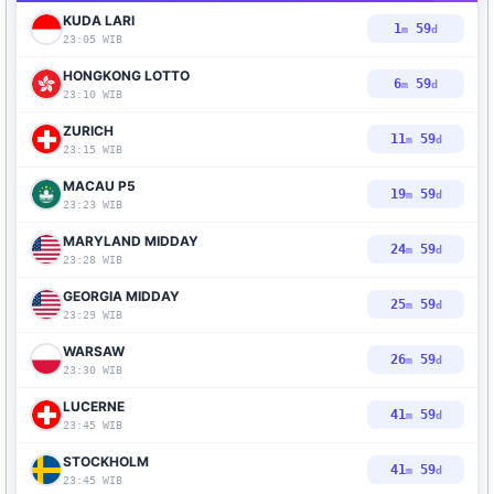
KUDA LARI
1
58
m
d
23:05 WIB
HONGKONG LOTTO
6
58
m
d
23:10 WIB
ZURICH
11
58
m
d
23:15 WIB
MACAU P5
19
58
m
d
23:23 WIB
MARYLAND MIDDAY
24
58
m
d
23:28 WIB
GEORGIA MIDDAY
25
58
m
d
23:29 WIB
WARSAW
26
58
m
d
23:30 WIB
LUCERNE
41
58
m
d
23:45 WIB
STOCKHOLM
41
58
m
d
23:45 WIB