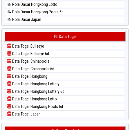
📊 Statistik Sao Paulo
📝 Pola Dasar Hongkong Lotto
📊 Statistik Singapore
📝 Pola Dasar Hongkong Pools 6d
📊 Statistik Sydney
📝 Pola Dasar Japan
📊 Statistik Sydney Lottery
📝 Pola Dasar Japan 6d
📊 Statistik Sydney Lottery 6d
📝 Pola Dasar Korea
📝 Data Togel
📊 Statistik Sydney Lotto
📝 Pola Dasar Kuda Lari
📊 Statistik Sydney Pools 6d
Data Togel Bullseye
📝 Pola Dasar Magnum Cambodia
📊 Statistik Taipei
Data Togel Bullseye 6d
📝 Pola Dasar Nagoya
📊 Statistik Taiwan
Data Togel Chinapools
📝 Pola Dasar North Carolina Day
Data Togel Chinapools 6d
📝 Pola Dasar Pcso
Data Togel Hongkong
📝 Pola Dasar Sao Paulo
Data Togel Hongkong Lottery
📝 Pola Dasar Singapore
Data Togel Hongkong Lottery 6d
📝 Pola Dasar Sydney
Data Togel Hongkong Lotto
📝 Pola Dasar Sydney Lottery
Data Togel Hongkong Pools 6d
📝 Pola Dasar Sydney Lottery 6d
Data Togel Japan
📝 Pola Dasar Sydney Lotto
Data Togel Japan 6d
📝 Pola Dasar Sydney Pools 6d
Data Togel Korea