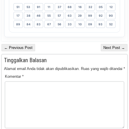
51
53
91
11
37
68
16
32
05
12
17
38
46
55
57
63
29
99
92
90
89
84
83
67
56
33
10
09
93
52
← Previous Post
Next Post →
Tinggalkan Balasan
Alamat email Anda tidak akan dipublikasikan.
Ruas yang wajib ditandai
*
Komentar
*