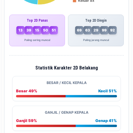
Top 2D Panas
Top 2D Dingin
13
39
15
50
51
69
63
29
99
92
Paling sering muncul
Paling jarang muncul
Statistik Karakter 2D Belakang
BESAR / KECIL KEPALA
Besar 49%
Kecil 51%
GANJIL / GENAP KEPALA
Ganjil 59%
Genap 41%