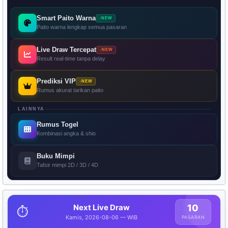
Smart Paito Warna
NEW
Paito warna lengkap semua pasaran
Live Draw Tercepat
NEW
Result real-time tanpa delay
Prediksi VIP
NEW
Rumus akurat tarikan paito
LAINNYA
Rumus Togel
Kombinasi angka & shio
Buku Mimpi
Tafsir mimpi 2D / 3D / 4D
Next Live Draw
10
⏱️
Kamis, 2026-08-06 — WIB
PASARAN