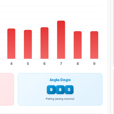
Angka Dingin
9
8
5
Paling jarang muncul