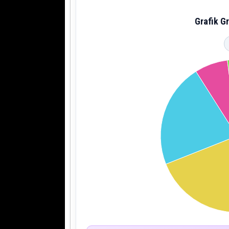
Grafik G