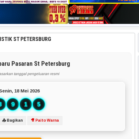
ISTIK ST PETERSBURG
rbaru Pasaran St Petersburg
asarkan tanggal pengeluaran resmi
Senin, 18 Mei 2026
8
9
1
5
📤 Bagikan
🎥 Paito Warna