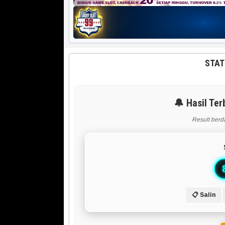
STAT
🔔 Hasil Te
Result berd
📋 Salin