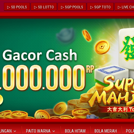
▷ SD POOLS
▷ SD LOTTO
▷ SGP POOLS
▷ SGP TOTO
▷ LIVE CH
UNGAN
PAITO WARNA
BOLA HITAM
BOLA MERAH
POL