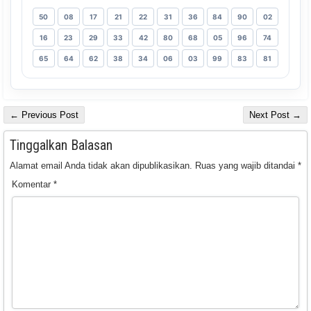
50
08
17
21
22
31
36
84
90
02
16
23
29
33
42
80
68
05
96
74
65
64
62
38
34
06
03
99
83
81
← Previous Post
Next Post →
Tinggalkan Balasan
Alamat email Anda tidak akan dipublikasikan.
Ruas yang wajib ditandai
*
Komentar
*