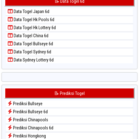
📝 Data Togel 6d
📝 Pola Dasar Taipei
Data Togel Kuda Lari
📝 Pola Dasar Taiwan
Data Togel Japan 6d
Data Togel Magnum Cambodia
Data Togel Hk Pools 6d
Data Togel Nagoya
Data Togel Hk Lottery 6d
Data Togel North Carolina Day
Data Togel China 6d
Data Togel Pcso
Data Togel Bullseye 6d
Data Togel Sao Paulo
Data Togel Sydney 6d
Data Togel Singapore
Data Sydney Lottery 6d
Data Togel Sydney
Data Togel Sydney Lottery
Data Togel Sydney Lottery 6d
Data Togel Sydney Lotto
📝 Prediksi Togel
Data Togel Sydney Pools 6d
Prediksi Bullseye
Data Togel Taipei
Prediksi Bullseye 6d
Data Togel Taiwan
Prediksi Chinapools
Prediksi Chinapools 6d
Prediksi Hongkong