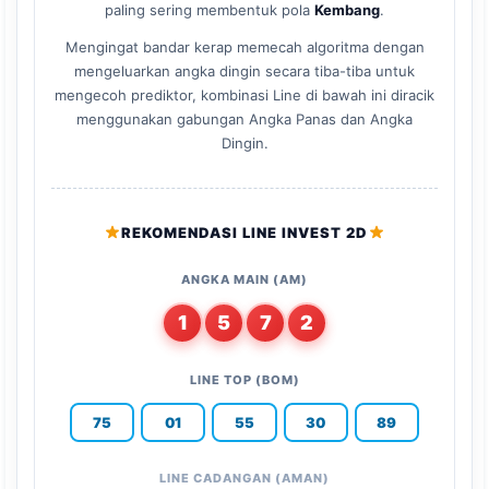
paling sering membentuk pola
Kembang
.
Mengingat bandar kerap memecah algoritma dengan
mengeluarkan angka dingin secara tiba-tiba untuk
mengecoh prediktor, kombinasi Line di bawah ini diracik
menggunakan gabungan Angka Panas dan Angka
Dingin.
REKOMENDASI LINE INVEST 2D
ANGKA MAIN (AM)
1
5
7
2
LINE TOP (BOM)
75
01
55
30
89
LINE CADANGAN (AMAN)