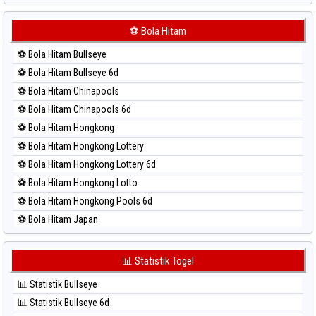
⚽ Bola Merah Japan 6d
⚽ Bola Merah Korea
⚽ Bola Hitam
⚽ Bola Merah Kuda Lari
⚽ Bola Hitam Bullseye
⚽ Bola Merah Magnum Cambodia
⚽ Bola Hitam Bullseye 6d
⚽ Bola Merah Nagoya
⚽ Bola Hitam Chinapools
⚽ Bola Merah North Carolina Day
⚽ Bola Hitam Chinapools 6d
⚽ Bola Merah Pcso
⚽ Bola Hitam Hongkong
⚽ Bola Merah Sao Paulo
⚽ Bola Hitam Hongkong Lottery
⚽ Bola Merah Singapore
⚽ Bola Hitam Hongkong Lottery 6d
⚽ Bola Merah Sydney
⚽ Bola Hitam Hongkong Lotto
⚽ Bola Merah Sydney Lottery
⚽ Bola Hitam Hongkong Pools 6d
⚽ Bola Merah Sydney Lottery 6d
⚽ Bola Hitam Japan
⚽ Bola Merah Sydney Lotto
⚽ Bola Hitam Japan 6d
⚽ Bola Merah Sydney Pools 6d
⚽ Bola Hitam Korea
📊 Statistik Togel
⚽ Bola Merah Taipei
⚽ Bola Hitam Kuda Lari
⚽ Bola Merah Taiwan
📊 Statistik Bullseye
⚽ Bola Hitam Magnum Cambodia
📊 Statistik Bullseye 6d
⚽ Bola Hitam Nagoya