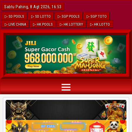
Sabtu Pahing, 8 Agt 2026, 16:53
▷ SD POOLS
▷ SD LOTTO
▷ SGP POOLS
▷ SGP TOTO
▷ LIVE CHINA
▷ HK POOLS
▷ HK LOTTERY
▷ HK LOTTO