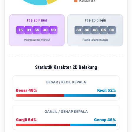
Top 2D Panas
Top 2D Dingin
75
01
55
30
50
89
80
68
05
96
Paling sering muncul
Paling jarang muncul
Statistik Karakter 2D Belakang
BESAR / KECIL KEPALA
Besar 48%
Kecil 52%
GANJIL / GENAP KEPALA
Ganjil 54%
Genap 46%