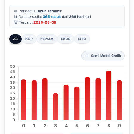
📅 Periode:
1 Tahun Terakhir
📊 Data tersedia:
365 result
dari
366 hari
hari
🏆 Terbaru:
2026-08-08
AS
KOP
KEPALA
EKOR
SHIO
Ganti Model Grafik