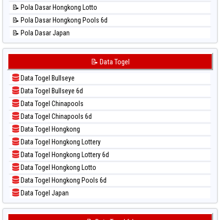
📊 Statistik Sao Paulo
📝 Pola Dasar Hongkong Lotto
📊 Statistik Singapore
📝 Pola Dasar Hongkong Pools 6d
📊 Statistik Sydney
📝 Pola Dasar Japan
📊 Statistik Sydney Lottery
📝 Pola Dasar Japan 6d
📊 Statistik Sydney Lottery 6d
📝 Pola Dasar Korea
📝 Data Togel
📊 Statistik Sydney Lotto
📝 Pola Dasar Kuda Lari
📊 Statistik Sydney Pools 6d
Data Togel Bullseye
📝 Pola Dasar Magnum Cambodia
📊 Statistik Taipei
Data Togel Bullseye 6d
📝 Pola Dasar Nagoya
📊 Statistik Taiwan
Data Togel Chinapools
📝 Pola Dasar North Carolina Day
Data Togel Chinapools 6d
📝 Pola Dasar Pcso
Data Togel Hongkong
📝 Pola Dasar Sao Paulo
Data Togel Hongkong Lottery
📝 Pola Dasar Singapore
Data Togel Hongkong Lottery 6d
📝 Pola Dasar Sydney
Data Togel Hongkong Lotto
📝 Pola Dasar Sydney Lottery
Data Togel Hongkong Pools 6d
📝 Pola Dasar Sydney Lottery 6d
Data Togel Japan
📝 Pola Dasar Sydney Lotto
Data Togel Japan 6d
📝 Pola Dasar Sydney Pools 6d
Data Togel Korea