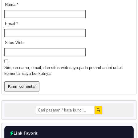
Nama
*
Email
*
Situs Web
Simpan nama, email, dan situs web saya pada peramban ini untuk
komentar saya berikutnya.
🔍
Link Favorit