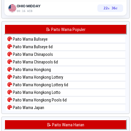
OHIO MIDDAY
22
35
m
d
00:16 WIB
📝 Paito Warna Populer
Paito Warna Bullseye
Paito Warna Bullseye 6d
Paito Warna Chinapools
Paito Warna Chinapools 6d
Paito Warna Hongkong
Paito Warna Hongkong Lottery
Paito Warna Hongkong Lottery 6d
Paito Warna Hongkong Lotto
Paito Warna Hongkong Pools 6d
Paito Warna Japan
Paito Warna Japan 6d
Paito Warna Korea
📝 Paito Warna Harian
Paito Warna Kuda Lari