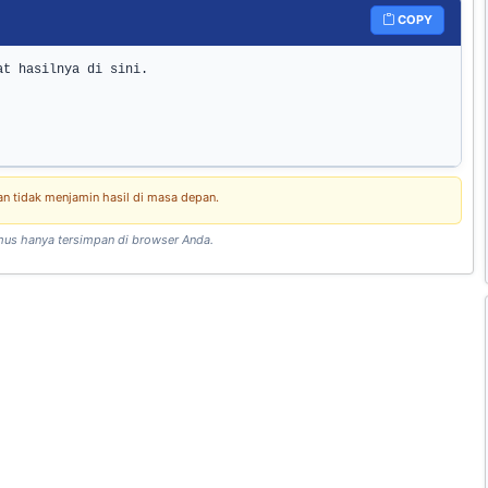
COPY
at hasilnya di sini.
dan tidak menjamin hasil di masa depan.
mus hanya tersimpan di browser Anda.