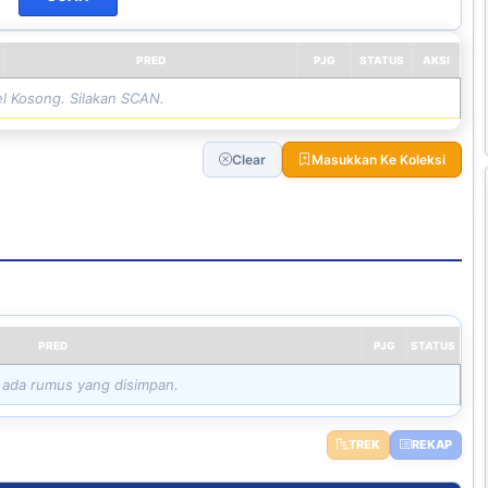
PRED
PJG
STATUS
AKSI
l Kosong. Silakan SCAN.
Clear
Masukkan Ke Koleksi
PRED
PJG
STATUS
 ada rumus yang disimpan.
TREK
REKAP