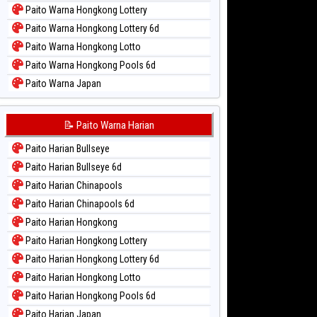
Paito Warna Hongkong Lottery
Paito Warna Hongkong Lottery 6d
Paito Warna Hongkong Lotto
Paito Warna Hongkong Pools 6d
Paito Warna Japan
Paito Warna Japan 6d
Paito Warna Korea
📝 Paito Warna Harian
Paito Warna Kuda Lari
Paito Harian Bullseye
Paito Warna Magnum Cambodia
Paito Harian Bullseye 6d
Paito Warna Nagoya
Paito Harian Chinapools
Paito Warna New York Midday
Paito Harian Chinapools 6d
Paito Warna North Carolina Day
Paito Harian Hongkong
Paito Warna Pcso
Paito Harian Hongkong Lottery
Paito Warna Pennsylvania Day
Paito Harian Hongkong Lottery 6d
Paito Warna Sao Paulo
Paito Harian Hongkong Lotto
Paito Warna Singapore
Paito Harian Hongkong Pools 6d
Paito Warna Sydney
Paito Harian Japan