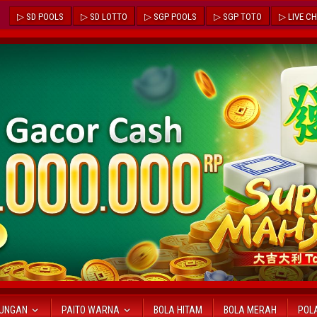
▷ SD POOLS
▷ SD LOTTO
▷ SGP POOLS
▷ SGP TOTO
▷ LIVE CH
UNGAN
PAITO WARNA
BOLA HITAM
BOLA MERAH
POL