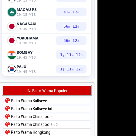
19:15 WIB
MACAU P3
41
10
m
d
19:15 WIB
NAGASAKI
56
10
m
d
19:30 WIB
YOKOHAMA
56
10
m
d
19:30 WIB
BOMBAY
1
11
10
j
m
d
19:45 WIB
PAJU
1
11
10
j
m
d
19:45 WIB
📝 Paito Warna Populer
Paito Warna Bullseye
Paito Warna Bullseye 6d
Paito Warna Chinapools
Paito Warna Chinapools 6d
Paito Warna Hongkong