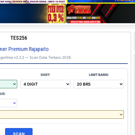
TES256
ner Premium Rajapaito
goritma v2.2.2 — Scan Data Terbaru 2026
DIGIT:
LIMIT BARIS:
US:
SCAN