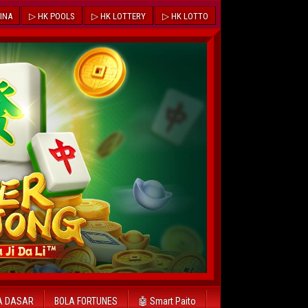
INA
▷ HK POOLS
▷ HK LOTTERY
▷ HK LOTTO
A DASAR
BOLA FORTUNES
🤖 Smart Paito