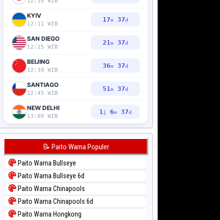
12:10 WIB
KYIV
17
35
m
d
12:11 WIB
SAN DIEGO
21
35
m
d
12:15 WIB
BEIJING
36
35
m
d
12:30 WIB
SANTIAGO
51
35
m
d
12:45 WIB
NEW DELHI
1
6
35
j
m
d
13:00 WIB
📝 Paito Warna Populer
Paito Warna Bullseye
Paito Warna Bullseye 6d
Paito Warna Chinapools
Paito Warna Chinapools 6d
Paito Warna Hongkong