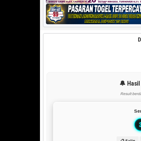
D
🔔 Hasi
Result berd
Se
📋 Salin