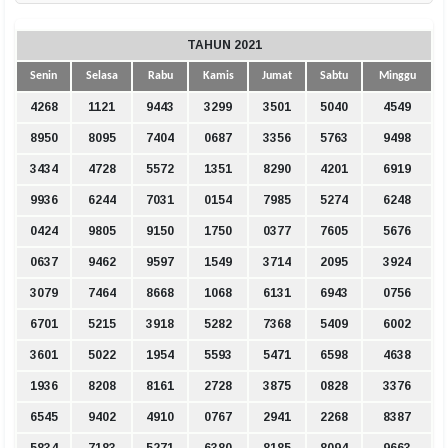
TAHUN 2021
Senin
Selasa
Rabu
Kamis
Jumat
Sabtu
Minggu
4268
1121
9443
3299
3501
5040
4549
8950
8095
7404
0687
3356
5763
9498
3434
4728
5572
1351
8290
4201
6919
9936
6244
7031
0154
7985
5274
6248
0424
9805
9150
1750
0377
7605
5676
0637
9462
9597
1549
3714
2095
3924
3079
7464
8668
1068
6131
6943
0756
6701
5215
3918
5282
7368
5409
6002
3601
5022
1954
5593
5471
6598
4638
1936
8208
8161
2728
3875
0828
3376
6545
9402
4910
0767
2941
2268
8387
5834
7183
5271
6380
8185
8094
9663