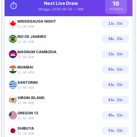
Next Live Draw
10
⏱️
Minggu, 2026-08-09 — WIB
PASARAN
MISSISSAUGA NIGHT
13
31
m
d
11:30 WIB
RIO DE JANEIRO
28
31
m
d
11:45 WIB
MAGNUM CAMBODIA
33
31
m
d
11:50 WIB
MUMBAI
43
31
m
d
12:00 WIB
SANTORINI
43
31
m
d
12:00 WIB
VIRGIN ISLAND
43
31
m
d
12:00 WIB
OREGON 13
45
31
m
d
12:02 WIB
SHIBUYA
53
31
m
d
12:10 WIB