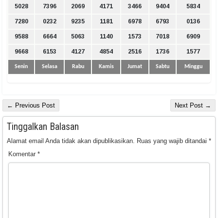
5028
7396
2069
4171
3466
9404
5834
7280
0232
9235
1181
6978
6793
0136
9588
6664
5063
1140
1573
7018
6909
9668
6153
4127
4854
2516
1736
1577
Senin
Selasa
Rabu
Kamis
Jumat
Sabtu
Minggu
← Previous Post
Next Post →
Tinggalkan Balasan
Alamat email Anda tidak akan dipublikasikan.
Ruas yang wajib ditandai
*
Komentar
*