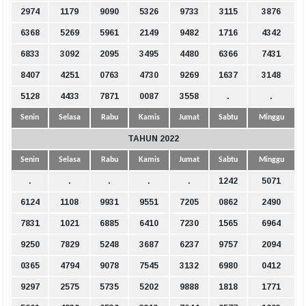
2974
1179
9090
5326
9733
3115
3876
6368
5269
5961
2149
9482
1716
4342
6833
3092
2095
3495
4480
6366
7431
8407
4251
0763
4730
9269
1637
3148
5128
4433
7871
0087
3558
.
.
Senin
Selasa
Rabu
Kamis
Jumat
Sabtu
Minggu
TAHUN 2022
Senin
Selasa
Rabu
Kamis
Jumat
Sabtu
Minggu
.
.
.
.
.
1242
5071
6124
1108
9931
9551
7205
0862
2490
7831
1021
6885
6410
7230
1565
6964
9250
7829
5248
3687
6237
9757
2094
0365
4794
9078
7545
3132
6980
0412
9297
2575
5735
5202
9888
1818
1771