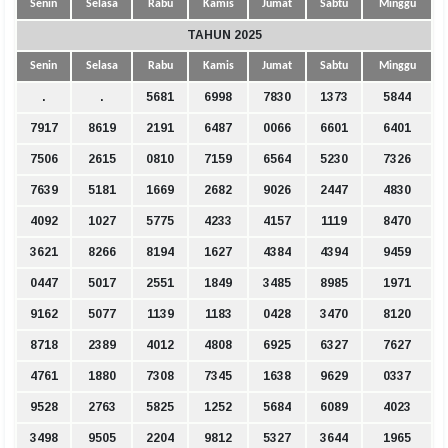
Senin
Selasa
Rabu
Kamis
Jumat
Sabtu
Minggu
TAHUN 2025
Senin
Selasa
Rabu
Kamis
Jumat
Sabtu
Minggu
.
.
5681
6998
7830
1373
5844
7917
8619
2191
6487
0066
6601
6401
7506
2615
0810
7159
6564
5230
7326
7639
5181
1669
2682
9026
2447
4830
4092
1027
5775
4233
4157
1119
8470
3621
8266
8194
1627
4384
4394
9459
0447
5017
2551
1849
3485
8985
1971
9162
5077
1139
1183
0428
3470
8120
8718
2389
4012
4808
6925
6327
7627
4761
1880
7308
7345
1638
9629
0337
9528
2763
5825
1252
5684
6089
4023
3498
9505
2204
9812
5327
3644
1965