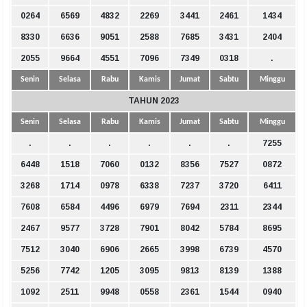
0264
6569
4832
2269
3441
2461
1434
8330
6636
9051
2588
7685
3431
2404
2055
9664
4551
7096
7349
0318
.
Senin
Selasa
Rabu
Kamis
Jumat
Sabtu
Minggu
TAHUN 2023
Senin
Selasa
Rabu
Kamis
Jumat
Sabtu
Minggu
.
.
.
.
.
.
7255
6448
1518
7060
0132
8356
7527
0872
3268
1714
0978
6338
7237
3720
6411
7608
6584
4496
6979
7694
2311
2344
2467
9577
3728
7901
8042
5784
8695
7512
3040
6906
2665
3998
6739
4570
5256
7742
1205
3095
9813
8139
1388
1092
2511
9948
0558
2361
1544
0940