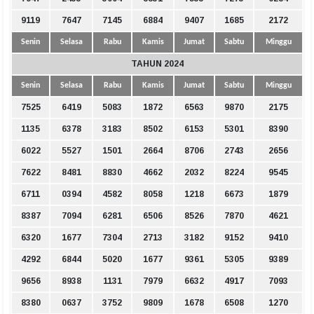
9119
7647
7145
6884
9407
1685
2172
Senin
Selasa
Rabu
Kamis
Jumat
Sabtu
Minggu
TAHUN 2024
Senin
Selasa
Rabu
Kamis
Jumat
Sabtu
Minggu
7525
6419
5083
1872
6563
9870
2175
1135
6378
3183
8502
6153
5301
8390
6022
5527
1501
2664
8706
2743
2656
7622
8481
8830
4662
2032
8224
9545
6711
0394
4582
8058
1218
6673
1879
8387
7094
6281
6506
8526
7870
4621
6320
1677
7304
2713
3182
9152
9410
4292
6844
5020
1677
9361
5305
9389
9656
8938
1131
7979
6632
4917
7093
8380
0637
3752
9809
1678
6508
1270