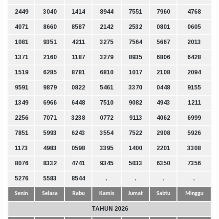
2449
3040
1414
8944
7551
7960
4768
4071
8660
8587
2142
2532
0801
0605
1081
9351
4211
3275
7564
5667
2013
1371
2160
1187
3279
8935
6806
6428
1519
6285
8781
6810
1017
2108
2094
9591
9879
0822
5461
3370
0448
9155
1349
6966
6448
7510
9082
4943
1211
2256
7071
3238
0772
9113
4062
6999
7851
5993
6243
3554
7522
2908
5926
1173
4983
0598
3395
1400
2201
3308
8076
8332
4741
9345
5033
6350
7356
5276
5583
8544
.
.
.
.
Senin
Selasa
Rabu
Kamis
Jumat
Sabtu
Minggu
TAHUN 2026