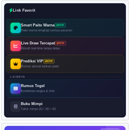
Link Favorit
Smart Paito Warna
NEW
Paito warna lengkap semua pasaran
Live Draw Tercepat
NEW
Result real-time tanpa delay
Prediksi VIP
NEW
Rumus akurat tarikan paito
LAINNYA
Rumus Togel
Kombinasi angka & shio
Buku Mimpi
Tafsir mimpi 2D / 3D / 4D