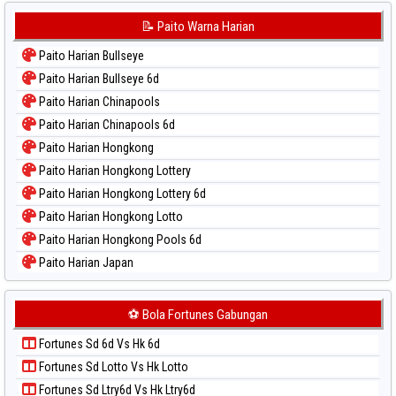
Paito Warna Korea
📝 Paito Warna Harian
Paito Warna Kuda Lari
Paito Harian Bullseye
Paito Warna Magnum Cambodia
Paito Harian Bullseye 6d
Paito Warna Nagoya
Paito Harian Chinapools
Paito Warna New York Midday
Paito Harian Chinapools 6d
Paito Warna North Carolina Day
Paito Harian Hongkong
Paito Warna Pcso
Paito Harian Hongkong Lottery
Paito Warna Pennsylvania Day
Paito Harian Hongkong Lottery 6d
Paito Warna Sao Paulo
Paito Harian Hongkong Lotto
Paito Warna Singapore
Paito Harian Hongkong Pools 6d
Paito Warna Sydney
Paito Harian Japan
Paito Warna Sydney Lottery
Paito Harian Japan 6d
Paito Warna Sydney Lottery 6d
Paito Harian Korea
⚽ Bola Fortunes Gabungan
Paito Warna Sydney Lotto
Paito Harian Kuda Lari
Paito Warna Sydney Pools 6d
Fortunes Sd 6d Vs Hk 6d
Paito Harian Magnum Cambodia
Paito Warna Taipei
Fortunes Sd Lotto Vs Hk Lotto
Paito Harian Nagoya
Paito Warna Taiwan
Fortunes Sd Ltry6d Vs Hk Ltry6d