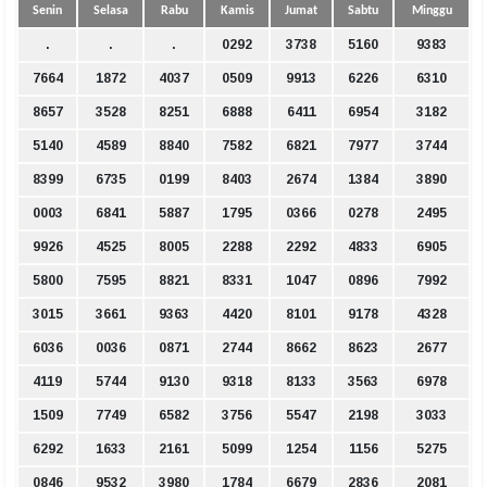
Senin
Selasa
Rabu
Kamis
Jumat
Sabtu
Minggu
.
.
.
0292
3738
5160
9383
7664
1872
4037
0509
9913
6226
6310
8657
3528
8251
6888
6411
6954
3182
5140
4589
8840
7582
6821
7977
3744
8399
6735
0199
8403
2674
1384
3890
0003
6841
5887
1795
0366
0278
2495
9926
4525
8005
2288
2292
4833
6905
5800
7595
8821
8331
1047
0896
7992
3015
3661
9363
4420
8101
9178
4328
6036
0036
0871
2744
8662
8623
2677
4119
5744
9130
9318
8133
3563
6978
1509
7749
6582
3756
5547
2198
3033
6292
1633
2161
5099
1254
1156
5275
0846
9532
3980
1784
6679
2836
2081